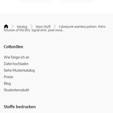
Katalog
Neon Stoff
Cyberpunk seamless pattern. Retro
futurism of the 80s. Signal error, pixel mosa
...
CottonBee
Wie fange ich an
Datei hochladen
Siehe Musterkatalog
Preise
Blog
Studentenrabatt
Stoffe bedrucken