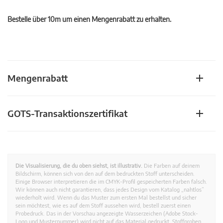
Bestelle über 10m um einen Mengenrabatt zu erhalten.
Mengenrabatt
GOTS-Transaktionszertifikat
Die Visualisierung, die du oben siehst, ist illustrativ.
Die Farben auf deinem
Bildschirm, können sich von den auf dem bedruckten Stoff unterscheiden.
Einige Browser interpretieren die im CMYK-Profil gespeicherten Farben falsch.
Wir können auch nicht garantieren, dass jedes Design vom Katalog „nahtlos”
wiederholt wird. Wenn du das Muster zum ersten Mal bestellst und sicher
sein möchtest, wie es auf dem Stoff aussehen wird, bestell zuerst einen
Probedruck. Das in der Vorschau angezeigte Wasserzeichen (Adobe Stock-
Logo und Musternummer) wird nicht auf das Material gedruckt. Stoffproben