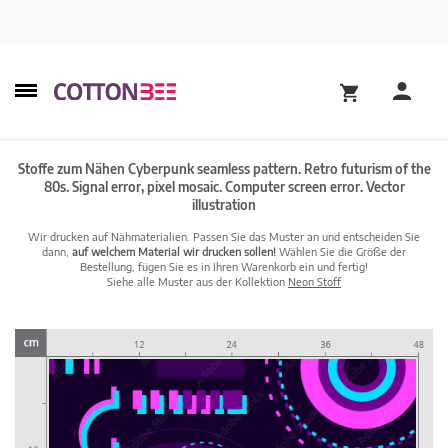
Stoffe zum Nähen Cyberpunk seamless pattern. Retro futurism of the
80s. Signal error, pixel mosaic. Computer screen error. Vector
illustration
Wir drucken auf Nähmaterialien. Passen Sie das Muster an und entscheiden Sie
dann,
auf welchem Material wir drucken sollen!
Wählen Sie die Größe der
Bestellung, fügen Sie es in Ihren Warenkorb ein und fertig!
Siehe alle Muster aus der Kollektion
Neon Stoff