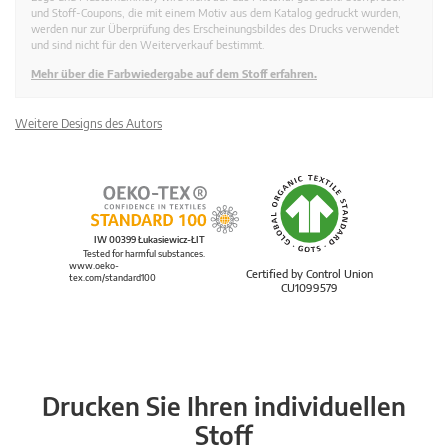
und Stoff-Coupons, die mit einem Motiv aus dem Katalog gedruckt wurden,
werden nur zur Überprüfung des Erscheinungsbildes des Drucks verwendet
und sind nicht für den Weiterverkauf bestimmt.
Mehr über die Farbwiedergabe auf dem Stoff erfahren.
Weitere Designs des Autors
IW 00399 Łukasiewicz-ŁIT
Tested for harmful substances.
www.oeko-
Certified by Control Union
tex.com/standard100
CU1099579
Drucken Sie Ihren individuellen
Stoff