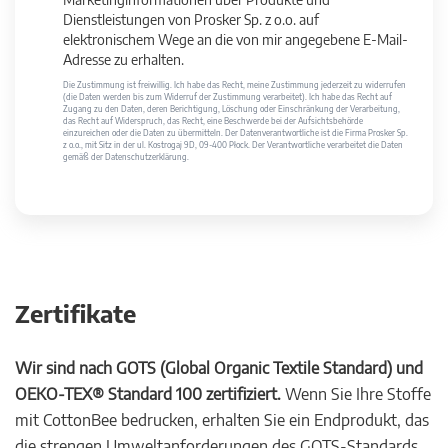
Dienstleistungen von Prosker Sp. z o.o. auf
elektronischem Wege an die von mir angegebene E-Mail-
Adresse zu erhalten.
Die Zustimmung ist freiwillig. Ich habe das Recht, meine Zustimmung jederzeit zu widerrufen
(die Daten werden bis zum Widerruf der Zustimmung verarbeitet). Ich habe das Recht auf
Zugang zu den Daten, deren Berichtigung, Löschung oder Einschränkung der Verarbeitung,
das Recht auf Widerspruch, das Recht, eine Beschwerde bei der Aufsichtsbehörde
einzureichen oder die Daten zu übermitteln. Der Datenverantwortliche ist die Firma Prosker Sp.
z o.o., mit Sitz in der ul. Kostrogaj 9D, 09-400 Płock. Der Verantwortliche verarbeitet die Daten
gemäß der Datenschutzerklärung.
Zertifikate
Wir sind nach GOTS (Global Organic Textile Standard) und
OEKO-TEX® Standard 100 zertifiziert.
Wenn Sie Ihre Stoffe
mit CottonBee bedrucken, erhalten Sie ein Endprodukt, das
die strengen Umweltanforderungen des GOTS-Standards