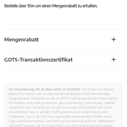
Bestelle über 10m um einen Mengenrabatt zu erhalten.
Mengenrabatt
GOTS-Transaktionszertifikat
Die Visualisierung, die du oben siehst, ist illustrativ.
Die Farben auf deinem
Bildschirm, können sich von den auf dem bedruckten Stoff unterscheiden.
Einige Browser interpretieren die im CMYK-Profil gespeicherten Farben falsch.
Wir können auch nicht garantieren, dass jedes Design vom Katalog „nahtlos”
wiederholt wird. Wenn du das Muster zum ersten Mal bestellst und sicher
sein möchtest, wie es auf dem Stoff aussehen wird, bestell zuerst einen
Probedruck. Das in der Vorschau angezeigte Wasserzeichen (Adobe Stock-
Logo und Musternummer) wird nicht auf das Material gedruckt. Stoffproben
und Stoff-Coupons, die mit einem Motiv aus dem Katalog gedruckt wurden,