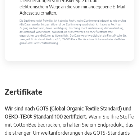
Dienstleistungen von Prosker Sp. z o.o. auf
elektronischem Wege an die von mir angegebene E-Mail-
Adresse zu erhalten.
Die Zustimmung ist freiwillig. Ich habe das Recht, meine Zustimmung jederzeit zu widerrufen
(die Daten werden bis zum Widerruf der Zustimmung verarbeitet). Ich habe das Recht auf
Zugang zu den Daten, deren Berichtigung, Löschung oder Einschränkung der Verarbeitung,
das Recht auf Widerspruch, das Recht, eine Beschwerde bei der Aufsichtsbehörde
einzureichen oder die Daten zu übermitteln. Der Datenverantwortliche ist die Firma Prosker Sp.
z o.o., mit Sitz in der ul. Kostrogaj 9D, 09-400 Płock. Der Verantwortliche verarbeitet die Daten
gemäß der Datenschutzerklärung.
Zertifikate
Wir sind nach GOTS (Global Organic Textile Standard) und
OEKO-TEX® Standard 100 zertifiziert.
Wenn Sie Ihre Stoffe
mit CottonBee bedrucken, erhalten Sie ein Endprodukt, das
die strengen Umweltanforderungen des GOTS-Standards