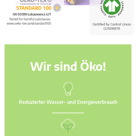
IW 00399 Łukasiewicz-ŁIT
Tested for harmful substances.
www.oeko-tex.com/standard100
Certified by Control Union
CU1099579
Wir sind Öko!
Reduzierter Wasser- und Energieverbrauch