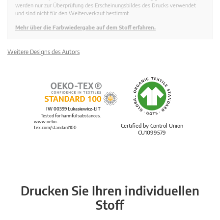
werden nur zur Überprüfung des Erscheinungsbildes des Drucks verwendet
und sind nicht für den Weiterverkauf bestimmt.
Mehr über die Farbwiedergabe auf dem Stoff erfahren.
Weitere Designs des Autors
IW 00399 Łukasiewicz-ŁIT
Tested for harmful substances.
www.oeko-
Certified by Control Union
tex.com/standard100
CU1099579
Drucken Sie Ihren individuellen
Stoff