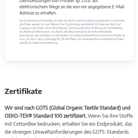
Dienstleistungen von Prosker Sp. z o.o. auf
elektronischem Wege an die von mir angegebene E-Mail-
Adresse zu erhalten.
Die Zustimmung ist freiwillig. Ich habe das Recht, meine Zustimmung jederzeit zu widerrufen
(die Daten werden bis zum Widerruf der Zustimmung verarbeitet). Ich habe das Recht auf
Zugang zu den Daten, deren Berichtigung, Löschung oder Einschränkung der Verarbeitung,
das Recht auf Widerspruch, das Recht, eine Beschwerde bei der Aufsichtsbehörde
einzureichen oder die Daten zu übermitteln. Der Datenverantwortliche ist die Firma Prosker Sp.
z o.o., mit Sitz in der ul. Kostrogaj 9D, 09-400 Płock. Der Verantwortliche verarbeitet die Daten
gemäß der Datenschutzerklärung.
Zertifikate
Wir sind nach GOTS (Global Organic Textile Standard) und
OEKO-TEX® Standard 100 zertifiziert.
Wenn Sie Ihre Stoffe
mit CottonBee bedrucken, erhalten Sie ein Endprodukt, das
die strengen Umweltanforderungen des GOTS-Standards