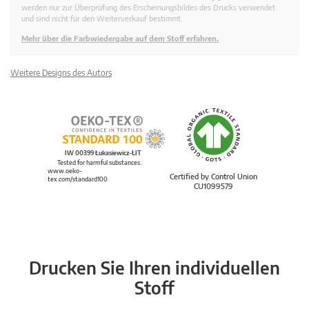
werden nur zur Überprüfung des Erscheinungsbildes des Drucks verwendet
und sind nicht für den Weiterverkauf bestimmt.
Mehr über die Farbwiedergabe auf dem Stoff erfahren.
Weitere Designs des Autors
IW 00399 Łukasiewicz-ŁIT
Tested for harmful substances.
www.oeko-
Certified by Control Union
tex.com/standard100
CU1099579
Drucken Sie Ihren individuellen
Stoff