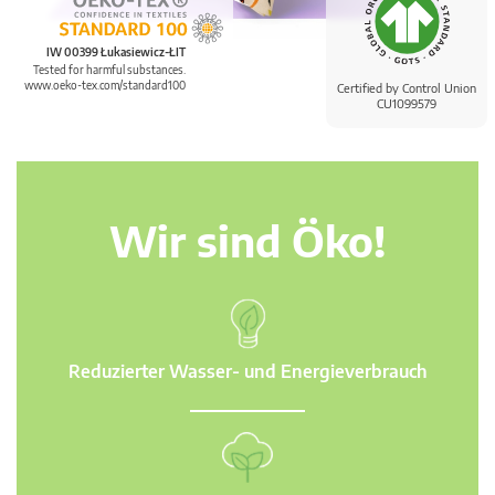
IW 00399 Łukasiewicz-ŁIT
Tested for harmful substances.
www.oeko-tex.com/standard100
Certified by Control Union
CU1099579
Wir sind Öko!
Reduzierter Wasser- und Energieverbrauch