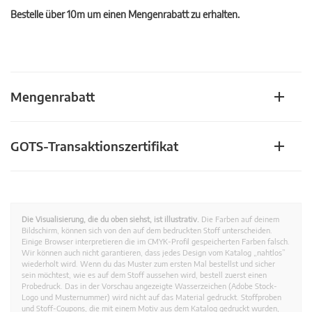
Bestelle über 10m um einen Mengenrabatt zu erhalten.
Mengenrabatt
GOTS-Transaktionszertifikat
Die Visualisierung, die du oben siehst, ist illustrativ.
Die Farben auf deinem
Bildschirm, können sich von den auf dem bedruckten Stoff unterscheiden.
Einige Browser interpretieren die im CMYK-Profil gespeicherten Farben falsch.
Wir können auch nicht garantieren, dass jedes Design vom Katalog „nahtlos”
wiederholt wird. Wenn du das Muster zum ersten Mal bestellst und sicher
sein möchtest, wie es auf dem Stoff aussehen wird, bestell zuerst einen
Probedruck. Das in der Vorschau angezeigte Wasserzeichen (Adobe Stock-
Logo und Musternummer) wird nicht auf das Material gedruckt. Stoffproben
und Stoff-Coupons, die mit einem Motiv aus dem Katalog gedruckt wurden,