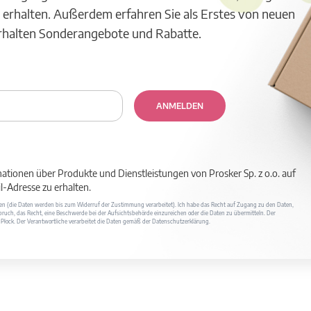
 erhalten. Außerdem erfahren Sie als Erstes von neuen
erhalten Sonderangebote und Rabatte.
ANMELDEN
mationen über Produkte und Dienstleistungen von Prosker Sp. z o.o. auf
-Adresse zu erhalten.
ufen (die Daten werden bis zum Widerruf der Zustimmung verarbeitet). Ich habe das Recht auf Zugang zu den Daten,
ruch, das Recht, eine Beschwerde bei der Aufsichtsbehörde einzureichen oder die Daten zu übermitteln. Der
400 Płock. Der Verantwortliche verarbeitet die Daten gemäß der Datenschutzerklärung.