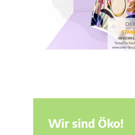
IW 00399 Ł
Tested for har
www.oeko-tex.c
Wir sind Öko!