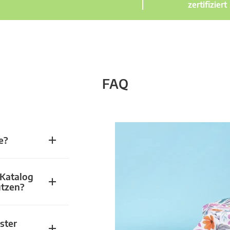
zertifiziert
FAQ
e?
 Katalog
utzen?
ster