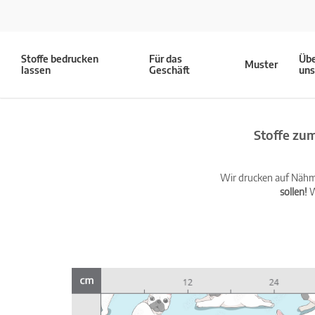
Stoffe bedrucken
Für das
Üb
Muster
lassen
Geschäft
un
Stoffe zu
Wir drucken auf Nähma
sollen!
W