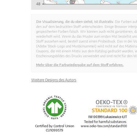
Die Visualisierung, die du oben siehst, ist illustrativ.
Die Farben auf
den auf dem bedruckten Stoff unterscheiden. Einige Browser interp
gespeicherten Farben falsch. Wir können auch nicht garantieren, 
wiederholt wird. Wenn du das Muster zum ersten Mal bestellst und
Stoff aussehen wird, bestell zuerst einen Probedruck. Das in der 
(Adobe Stock-Logo und Musternummer) wird nicht auf das Material
Coupons, die mit einem Motiv aus dem Katalog gedruckt wurden, 
Erscheinungsbildes des Drucks verwendet und sind nicht für den W
Mehr über die Farbwiedergabe auf dem Stoff erfahren.
Weitere Designs des Autors
IW 00399 Łukasiewicz-ŁIT
Tested for harmful substances.
Certified by Control Union
www.oeko-tex.com/standard100
CU1099579