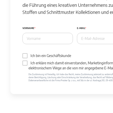
die Führung eines kreativen Unternehmens zu
Stoffen und Schnittmuster Kollektionen und 
VORNAME
E-MAIL
Ich bin ein Geschäftskunde
Ich erkläre mich damit einverstanden, Marketinginfor
elektronischem Wege an die von mir angegebene E-Mail
Die Zustimmung ist freiwillig. Ich habe das Recht, meine Zustimmung jederzeit zu widerr
deren Berichtigung, Löschung oder Einschränkung der Verarbeitung, das Recht auf Widersp
Datenverantwortliche ist die Firma Prosker Sp. z o.o., mit Sitz in der ul. Kostrogaj 9D, 09-