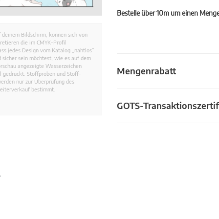
Bestelle über 10m um einen Mengen
 deinem Bildschirm, können sich von
retieren die im CMYK-Profil
dass jedes Design vom Katalog „nahtlos”
 sicher sein möchtest, wie es auf dem
Vorschau angezeigte Wasserzeichen
Mengenrabatt
 gedruckt. Stoffproben und Stoff-
werden nur zur Überprüfung des
eiterverkauf bestimmt.
GOTS-Transaktionszertif