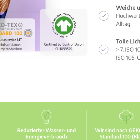
Weiche u
Hochwerti
Alltag.
Tolle Li
ukasiewicz-ŁIT
Certified by Control Union
mful substances.
> 7, ISO 
CU1099579
om/standard100
ISO 105-C
Reduzierter Wasser- und
Wir sind nach OE
Energieverbrauch
Standard 100 (Kla