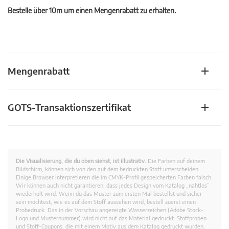
Bestelle über 10m um einen Mengenrabatt zu erhalten.
Mengenrabatt
GOTS-Transaktionszertifikat
Die Visualisierung, die du oben siehst, ist illustrativ.
Die Farben auf deinem
Bildschirm, können sich von den auf dem bedruckten Stoff unterscheiden.
Einige Browser interpretieren die im CMYK-Profil gespeicherten Farben falsch.
Wir können auch nicht garantieren, dass jedes Design vom Katalog „nahtlos”
wiederholt wird. Wenn du das Muster zum ersten Mal bestellst und sicher
sein möchtest, wie es auf dem Stoff aussehen wird, bestell zuerst einen
Probedruck. Das in der Vorschau angezeigte Wasserzeichen (Adobe Stock-
Logo und Musternummer) wird nicht auf das Material gedruckt. Stoffproben
und Stoff-Coupons, die mit einem Motiv aus dem Katalog gedruckt wurden,