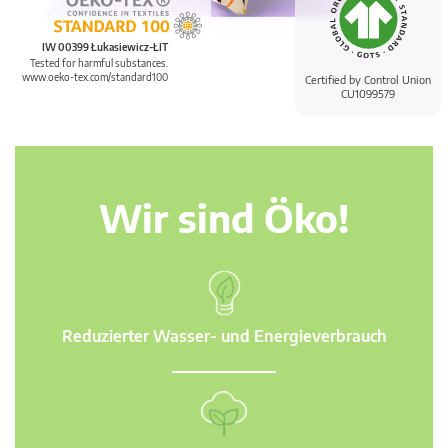
IW 00399 Łukasiewicz-ŁIT
Tested for harmful substances.
www.oeko-tex.com/standard100
Certified by Control Union
CU1099579
Wir sind Öko!
Reduzierter Wasser- und Energieverbrauch