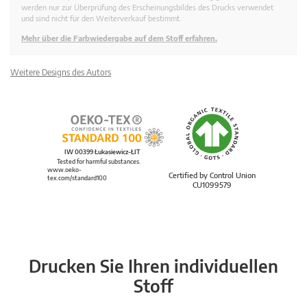
werden nur zur Überprüfung des Erscheinungsbildes des Drucks verwendet
und sind nicht für den Weiterverkauf bestimmt.
Mehr über die Farbwiedergabe auf dem Stoff erfahren.
Weitere Designs des Autors
IW 00399 Łukasiewicz-ŁIT
Tested for harmful substances.
www.oeko-
Certified by Control Union
tex.com/standard100
CU1099579
Drucken Sie Ihren individuellen
Stoff