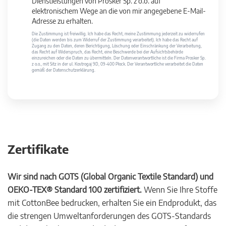
Dienstleistungen von Prosker Sp. z o.o. auf
elektronischem Wege an die von mir angegebene E-Mail-
Adresse zu erhalten.
Die Zustimmung ist freiwillig. Ich habe das Recht, meine Zustimmung jederzeit zu widerrufen
(die Daten werden bis zum Widerruf der Zustimmung verarbeitet). Ich habe das Recht auf
Zugang zu den Daten, deren Berichtigung, Löschung oder Einschränkung der Verarbeitung,
das Recht auf Widerspruch, das Recht, eine Beschwerde bei der Aufsichtsbehörde
einzureichen oder die Daten zu übermitteln. Der Datenverantwortliche ist die Firma Prosker Sp.
z o.o., mit Sitz in der ul. Kostrogaj 9D, 09-400 Płock. Der Verantwortliche verarbeitet die Daten
gemäß der Datenschutzerklärung.
Zertifikate
Wir sind nach GOTS (Global Organic Textile Standard) und
OEKO-TEX® Standard 100 zertifiziert.
Wenn Sie Ihre Stoffe
mit CottonBee bedrucken, erhalten Sie ein Endprodukt, das
die strengen Umweltanforderungen des GOTS-Standards