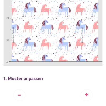
1. Muster anpassen
-
+