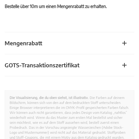
Bestelle über 10m um einen Mengenrabatt zu erhalten.
Mengenrabatt
GOTS-Transaktionszertifikat
Die Visualisierung, die du oben siehst, ist illustrativ.
Die Farben auf deinem
Bildschirm, können sich von den auf dem bedruckten Stoff unterscheiden.
Einige Browser interpretieren die im CMYK-Profil gespeicherten Farben falsch.
Wir können auch nicht garantieren, dass jedes Design vom Katalog „nahtlos”
wiederholt wird. Wenn du das Muster zum ersten Mal bestellst und sicher
sein möchtest, wie es auf dem Stoff aussehen wird, bestell zuerst einen
Probedruck. Das in der Vorschau angezeigte Wasserzeichen (Adobe Stock-
Logo und Musternummer) wird nicht auf das Material gedruckt. Stoffproben
und Stoff-Coupons, die mit einem Motiv aus dem Katalog gedruckt wurden,