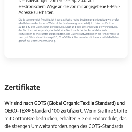
Dienstleistungen von Prosker Sp. z o.o. auf
elektronischem Wege an die von mir angegebene E-Mail-
Adresse zu erhalten.
Die Zustimmung ist freiwillig. Ich habe das Recht, meine Zustimmung jederzeit zu widerrufen
(die Daten werden bis zum Widerruf der Zustimmung verarbeitet). Ich habe das Recht auf
Zugang zu den Daten, deren Berichtigung, Löschung oder Einschränkung der Verarbeitung,
das Recht auf Widerspruch, das Recht, eine Beschwerde bei der Aufsichtsbehörde
einzureichen oder die Daten zu übermitteln. Der Datenverantwortliche ist die Firma Prosker Sp.
z o.o., mit Sitz in der ul. Kostrogaj 9D, 09-400 Płock. Der Verantwortliche verarbeitet die Daten
gemäß der Datenschutzerklärung.
Zertifikate
Wir sind nach GOTS (Global Organic Textile Standard) und
OEKO-TEX® Standard 100 zertifiziert.
Wenn Sie Ihre Stoffe
mit CottonBee bedrucken, erhalten Sie ein Endprodukt, das
die strengen Umweltanforderungen des GOTS-Standards