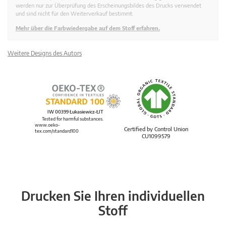
werden nur zur Überprüfung des Erscheinungsbildes des Drucks verwendet
und sind nicht für den Weiterverkauf bestimmt.
Mehr über die Farbwiedergabe auf dem Stoff erfahren.
Weitere Designs des Autors
IW 00399 Łukasiewicz-ŁIT
Tested for harmful substances.
www.oeko-
Certified by Control Union
tex.com/standard100
CU1099579
Drucken Sie Ihren individuellen
Stoff