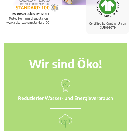
IW 00399 Łukasiewicz-ŁIT
Tested for harmful substances.
www.oeko-tex.com/standard100
Certified by Control Union
CU1099579
Wir sind Öko!
Reduzierter Wasser- und Energieverbrauch