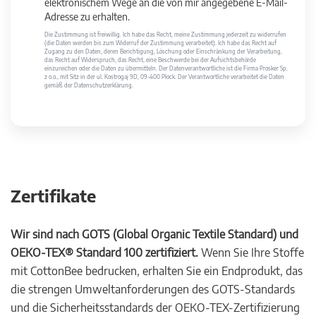
elektronischem Wege an die von mir angegebene E-Mail-
Adresse zu erhalten.
Die Zustimmung ist freiwillig. Ich habe das Recht, meine Zustimmung jederzeit zu widerrufen
(die Daten werden bis zum Widerruf der Zustimmung verarbeitet). Ich habe das Recht auf
Zugang zu den Daten, deren Berichtigung, Löschung oder Einschränkung der Verarbeitung,
das Recht auf Widerspruch, das Recht, eine Beschwerde bei der Aufsichtsbehörde
einzureichen oder die Daten zu übermitteln. Der Datenverantwortliche ist die Firma Prosker Sp.
z o.o., mit Sitz in der ul. Kostrogaj 9D, 09-400 Płock. Der Verantwortliche verarbeitet die Daten
gemäß der Datenschutzerklärung.
Zertifikate
Wir sind nach GOTS (Global Organic Textile Standard) und
OEKO-TEX® Standard 100 zertifiziert.
Wenn Sie Ihre Stoffe
mit CottonBee bedrucken, erhalten Sie ein Endprodukt, das
die strengen Umweltanforderungen des GOTS-Standards
und die Sicherheitsstandards der OEKO-TEX-Zertifizierung