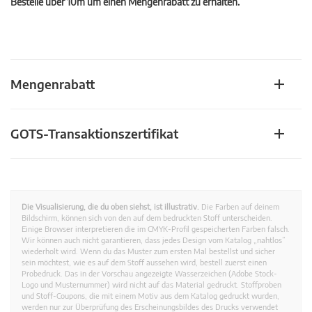
Bestelle über 10m um einen Mengenrabatt zu erhalten.
Mengenrabatt
GOTS-Transaktionszertifikat
Die Visualisierung, die du oben siehst, ist illustrativ.
Die Farben auf deinem
Bildschirm, können sich von den auf dem bedruckten Stoff unterscheiden.
Einige Browser interpretieren die im CMYK-Profil gespeicherten Farben falsch.
Wir können auch nicht garantieren, dass jedes Design vom Katalog „nahtlos”
wiederholt wird. Wenn du das Muster zum ersten Mal bestellst und sicher
sein möchtest, wie es auf dem Stoff aussehen wird, bestell zuerst einen
Probedruck. Das in der Vorschau angezeigte Wasserzeichen (Adobe Stock-
Logo und Musternummer) wird nicht auf das Material gedruckt. Stoffproben
und Stoff-Coupons, die mit einem Motiv aus dem Katalog gedruckt wurden,
werden nur zur Überprüfung des Erscheinungsbildes des Drucks verwendet