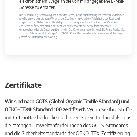
elektronischem Wege an die von mir angegebene E-Mail-
Adresse zu erhalten.
Die Zustimmung ist freiwillig. Ich habe das Recht, meine Zustimmung jederzeit zu widerrufen
(die Daten werden bis zum Widerruf der Zustimmung verarbeitet). Ich habe das Recht auf
Zugang zu den Daten, deren Berichtigung, Löschung oder Einschränkung der Verarbeitung,
das Recht auf Widerspruch, das Recht, eine Beschwerde bei der Aufsichtsbehörde
einzureichen oder die Daten zu übermitteln. Der Datenverantwortliche ist die Firma Prosker Sp.
z o.o., mit Sitz in der ul. Kostrogaj 9D, 09-400 Płock. Der Verantwortliche verarbeitet die Daten
gemäß der Datenschutzerklärung.
Zertifikate
Wir sind nach GOTS (Global Organic Textile Standard) und
OEKO-TEX® Standard 100 zertifiziert.
Wenn Sie Ihre Stoffe
mit CottonBee bedrucken, erhalten Sie ein Endprodukt, das
die strengen Umweltanforderungen des GOTS-Standards
und die Sicherheitsstandards der OEKO-TEX-Zertifizierung