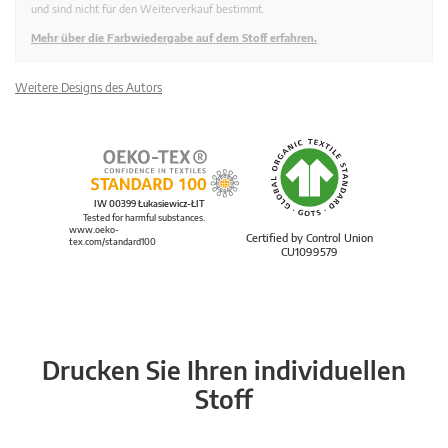
und sind nicht für den Weiterverkauf bestimmt.
Mehr über die Farbwiedergabe auf dem Stoff erfahren.
Weitere Designs des Autors
IW 00399 Łukasiewicz-ŁIT
Tested for harmful substances.
www.oeko-
Certified by Control Union
tex.com/standard100
CU1099579
Drucken Sie Ihren individuellen
Stoff