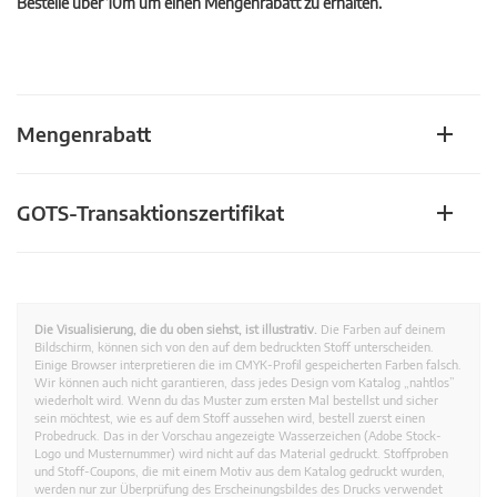
Bestelle über 10m um einen Mengenrabatt zu erhalten.
Mengenrabatt
GOTS-Transaktionszertifikat
Die Visualisierung, die du oben siehst, ist illustrativ.
Die Farben auf deinem
Bildschirm, können sich von den auf dem bedruckten Stoff unterscheiden.
Einige Browser interpretieren die im CMYK-Profil gespeicherten Farben falsch.
Wir können auch nicht garantieren, dass jedes Design vom Katalog „nahtlos”
wiederholt wird. Wenn du das Muster zum ersten Mal bestellst und sicher
sein möchtest, wie es auf dem Stoff aussehen wird, bestell zuerst einen
Probedruck. Das in der Vorschau angezeigte Wasserzeichen (Adobe Stock-
Logo und Musternummer) wird nicht auf das Material gedruckt. Stoffproben
und Stoff-Coupons, die mit einem Motiv aus dem Katalog gedruckt wurden,
werden nur zur Überprüfung des Erscheinungsbildes des Drucks verwendet