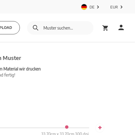
DE
EUR
PLOAD
n Muster
m Material wir drucken
d fertig!
+
33.70cm x 33.70cm 300 dpi