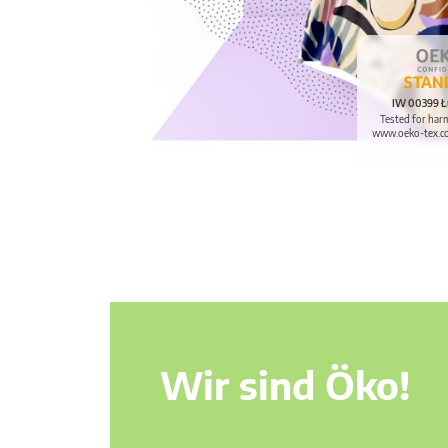
IW 00399 Ł
Tested for har
www.oeko-tex.c
Wir sind Öko!