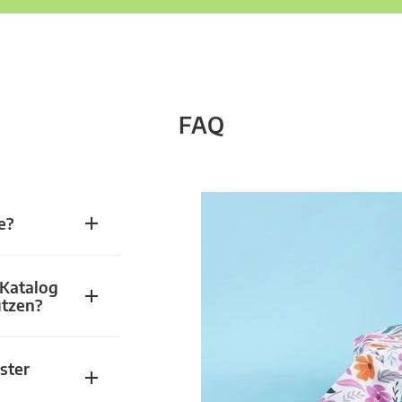
FAQ
e?
 Katalog
utzen?
ster