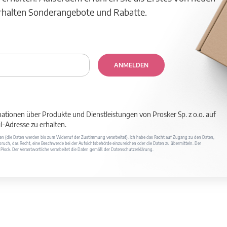
erhalten Sonderangebote und Rabatte.
ANMELDEN
mationen über Produkte und Dienstleistungen von Prosker Sp. z o.o. auf
-Adresse zu erhalten.
ufen (die Daten werden bis zum Widerruf der Zustimmung verarbeitet). Ich habe das Recht auf Zugang zu den Daten,
ruch, das Recht, eine Beschwerde bei der Aufsichtsbehörde einzureichen oder die Daten zu übermitteln. Der
400 Płock. Der Verantwortliche verarbeitet die Daten gemäß der Datenschutzerklärung.