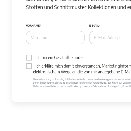
Stoffen und Schnittmuster Kollektionen und 
VORNAME
E-MAIL
Ich bin ein Geschäftskunde
Ich erkläre mich damit einverstanden, Marketinginfor
elektronischem Wege an die von mir angegebene E-Mail
Die Zustimmung ist freiwillig. Ich habe das Recht, meine Zustimmung jederzeit zu widerr
deren Berichtigung, Löschung oder Einschränkung der Verarbeitung, das Recht auf Widersp
Datenverantwortliche ist die Firma Prosker Sp. z o.o., mit Sitz in der ul. Kostrogaj 9D, 09-