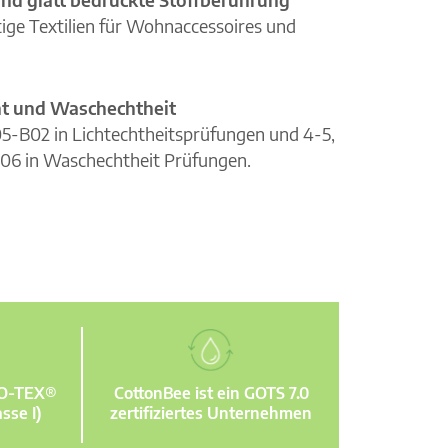
ge Textilien für Wohnaccessoires und
cht und Waschechtheit
105-B02 in Lichtechtheitsprüfungen und 4-5,
06 in Waschechtheit Prüfungen.
KO-TEX®
CottonBee ist ein GOTS 7.0
sse I)
zertifiziertes Unternehmen