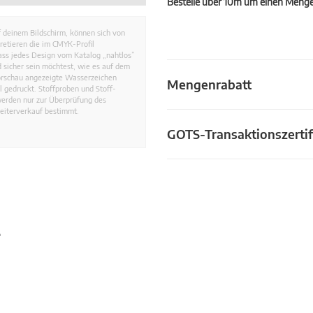
Bestelle über 10m um einen Mengen
 deinem Bildschirm, können sich von
retieren die im CMYK-Profil
dass jedes Design vom Katalog „nahtlos”
 sicher sein möchtest, wie es auf dem
Vorschau angezeigte Wasserzeichen
Mengenrabatt
 gedruckt. Stoffproben und Stoff-
werden nur zur Überprüfung des
eiterverkauf bestimmt.
GOTS-Transaktionszertif