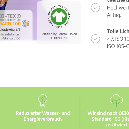
Hochwerti
Alltag.
Tolle Li
ukasiewicz-ŁIT
Certified by Control Union
mful substances.
> 7, ISO 
CU1099579
om/standard100
ISO 105-C
Reduzierter Wasser- und
Wir sind nach OE
Energieverbrauch
Standard 100 (Kla
zertifiziert