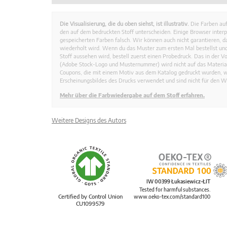
Die Visualisierung, die du oben siehst, ist illustrativ.
Die Farben auf
den auf dem bedruckten Stoff unterscheiden. Einige Browser interp
gespeicherten Farben falsch. Wir können auch nicht garantieren, 
wiederholt wird. Wenn du das Muster zum ersten Mal bestellst und
Stoff aussehen wird, bestell zuerst einen Probedruck. Das in der 
(Adobe Stock-Logo und Musternummer) wird nicht auf das Material
Coupons, die mit einem Motiv aus dem Katalog gedruckt wurden, 
Erscheinungsbildes des Drucks verwendet und sind nicht für den W
Mehr über die Farbwiedergabe auf dem Stoff erfahren.
Weitere Designs des Autors
IW 00399 Łukasiewicz-ŁIT
Tested for harmful substances.
Certified by Control Union
www.oeko-tex.com/standard100
CU1099579