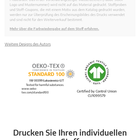
Logo und Musternummer) wird nicht auf das Material gedruckt. Stoffproben
und Stoff-Coupons, die mit einem Motiv aus dem Katalog gedruckt wurden,
werden nur zur Überprüfung des Erscheinungsbildes des Drucks verwendet
und sind nicht für den Weiterverkauf bestimmt.
Mehr über die Farbwiedergabe auf dem Stoff erfahren.
Weitere Designs des Autors
IW 00399 Łukasiewicz-ŁIT
Tested for harmful substances.
www.oeko-
Certified by Control Union
tex.com/standard100
CU1099579
Drucken Sie Ihren individuellen