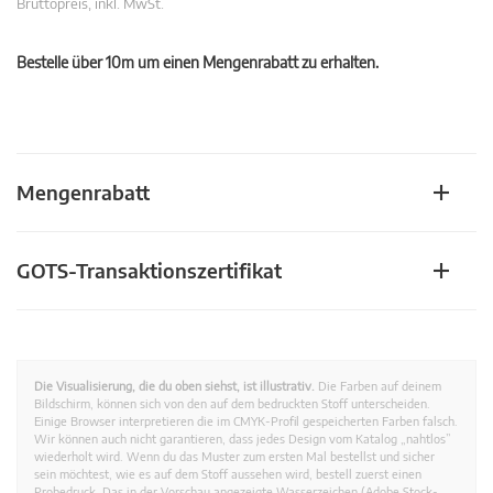
Bruttopreis, inkl. MwSt.
Bestelle über 10m um einen Mengenrabatt zu erhalten.
Mengenrabatt
GOTS-Transaktionszertifikat
Die Visualisierung, die du oben siehst, ist illustrativ.
Die Farben auf deinem
Bildschirm, können sich von den auf dem bedruckten Stoff unterscheiden.
Einige Browser interpretieren die im CMYK-Profil gespeicherten Farben falsch.
Wir können auch nicht garantieren, dass jedes Design vom Katalog „nahtlos”
wiederholt wird. Wenn du das Muster zum ersten Mal bestellst und sicher
sein möchtest, wie es auf dem Stoff aussehen wird, bestell zuerst einen
Probedruck. Das in der Vorschau angezeigte Wasserzeichen (Adobe Stock-