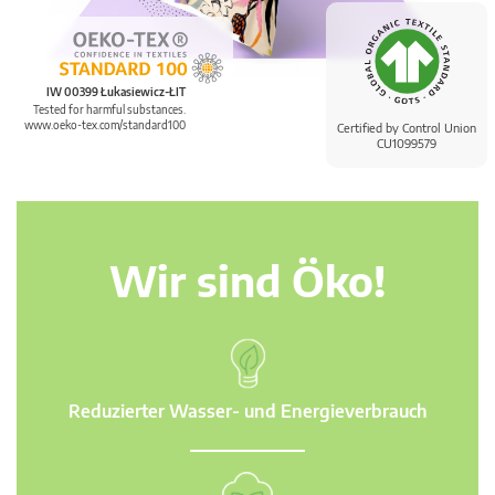
IW 00399 Łukasiewicz-ŁIT
Tested for harmful substances.
www.oeko-tex.com/standard100
Certified by Control Union
CU1099579
Wir sind Öko!
Reduzierter Wasser- und Energieverbrauch