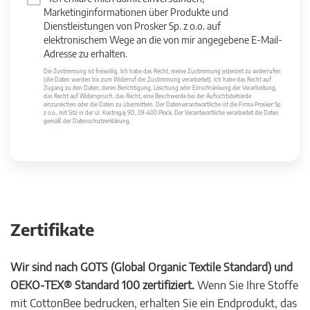
Marketinginformationen über Produkte und
Dienstleistungen von Prosker Sp. z o.o. auf
elektronischem Wege an die von mir angegebene E-Mail-
Adresse zu erhalten.
Die Zustimmung ist freiwillig. Ich habe das Recht, meine Zustimmung jederzeit zu widerrufen
(die Daten werden bis zum Widerruf der Zustimmung verarbeitet). Ich habe das Recht auf
Zugang zu den Daten, deren Berichtigung, Löschung oder Einschränkung der Verarbeitung,
das Recht auf Widerspruch, das Recht, eine Beschwerde bei der Aufsichtsbehörde
einzureichen oder die Daten zu übermitteln. Der Datenverantwortliche ist die Firma Prosker Sp.
z o.o., mit Sitz in der ul. Kostrogaj 9D, 09-400 Płock. Der Verantwortliche verarbeitet die Daten
gemäß der Datenschutzerklärung.
Zertifikate
Wir sind nach GOTS (Global Organic Textile Standard) und
OEKO-TEX® Standard 100 zertifiziert.
Wenn Sie Ihre Stoffe
mit CottonBee bedrucken, erhalten Sie ein Endprodukt, das