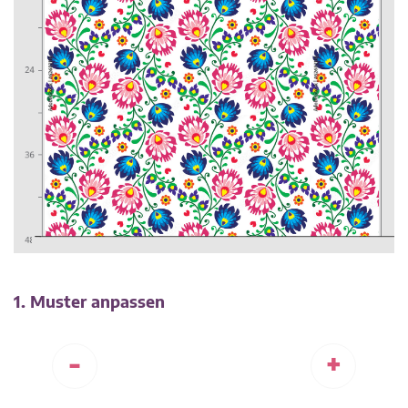
1. Muster anpassen
-
+