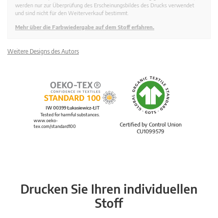
werden nur zur Überprüfung des Erscheinungsbildes des Drucks verwendet
und sind nicht für den Weiterverkauf bestimmt.
Mehr über die Farbwiedergabe auf dem Stoff erfahren.
Weitere Designs des Autors
IW 00399 Łukasiewicz-ŁIT
Tested for harmful substances.
www.oeko-
Certified by Control Union
tex.com/standard100
CU1099579
Drucken Sie Ihren individuellen
Stoff