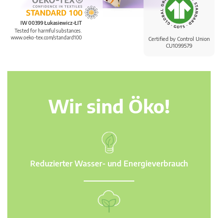
IW 00399 Łukasiewicz-ŁIT
Tested for harmful substances.
www.oeko-tex.com/standard100
Certified by Control Union
CU1099579
Wir sind Öko!
Reduzierter Wasser- und Energieverbrauch