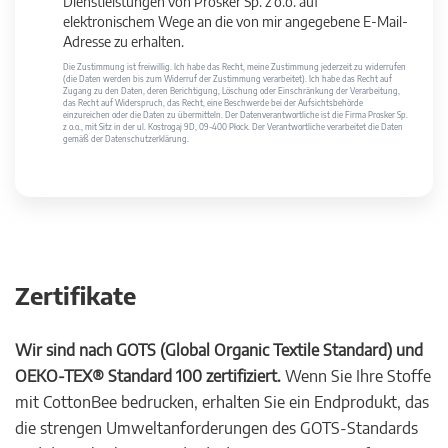
Dienstleistungen von Prosker Sp. z o.o. auf
elektronischem Wege an die von mir angegebene E-Mail-
Adresse zu erhalten.
Die Zustimmung ist freiwillig. Ich habe das Recht, meine Zustimmung jederzeit zu widerrufen
(die Daten werden bis zum Widerruf der Zustimmung verarbeitet). Ich habe das Recht auf
Zugang zu den Daten, deren Berichtigung, Löschung oder Einschränkung der Verarbeitung,
das Recht auf Widerspruch, das Recht, eine Beschwerde bei der Aufsichtsbehörde
einzureichen oder die Daten zu übermitteln. Der Datenverantwortliche ist die Firma Prosker Sp.
z o.o., mit Sitz in der ul. Kostrogaj 9D, 09-400 Płock. Der Verantwortliche verarbeitet die Daten
gemäß der Datenschutzerklärung.
Zertifikate
Wir sind nach GOTS (Global Organic Textile Standard) und
OEKO-TEX® Standard 100 zertifiziert.
Wenn Sie Ihre Stoffe
mit CottonBee bedrucken, erhalten Sie ein Endprodukt, das
die strengen Umweltanforderungen des GOTS-Standards