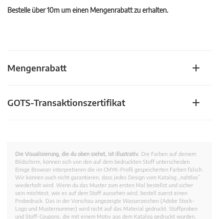
Bestelle über 10m um einen Mengenrabatt zu erhalten.
Mengenrabatt
GOTS-Transaktionszertifikat
Die Visualisierung, die du oben siehst, ist illustrativ.
Die Farben auf deinem
Bildschirm, können sich von den auf dem bedruckten Stoff unterscheiden.
Einige Browser interpretieren die im CMYK-Profil gespeicherten Farben falsch.
Wir können auch nicht garantieren, dass jedes Design vom Katalog „nahtlos”
wiederholt wird. Wenn du das Muster zum ersten Mal bestellst und sicher
sein möchtest, wie es auf dem Stoff aussehen wird, bestell zuerst einen
Probedruck. Das in der Vorschau angezeigte Wasserzeichen (Adobe Stock-
Logo und Musternummer) wird nicht auf das Material gedruckt. Stoffproben
und Stoff-Coupons, die mit einem Motiv aus dem Katalog gedruckt wurden,