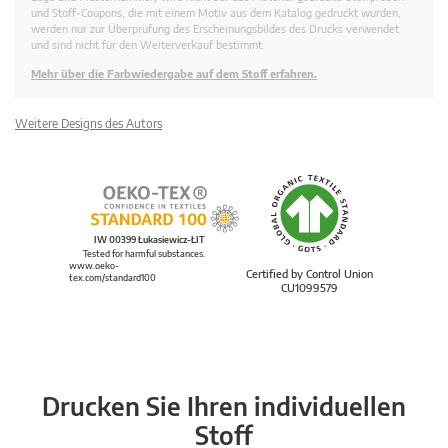
und Stoff-Coupons, die mit einem Motiv aus dem Katalog gedruckt wurden,
werden nur zur Überprüfung des Erscheinungsbildes des Drucks verwendet
und sind nicht für den Weiterverkauf bestimmt.
Mehr über die Farbwiedergabe auf dem Stoff erfahren.
Weitere Designs des Autors
IW 00399 Łukasiewicz-ŁIT
Tested for harmful substances.
www.oeko-
Certified by Control Union
tex.com/standard100
CU1099579
Drucken Sie Ihren individuellen
Stoff