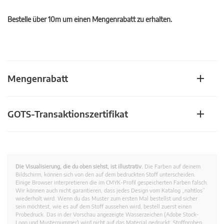
Bestelle über 10m um einen Mengenrabatt zu erhalten.
Mengenrabatt
GOTS-Transaktionszertifikat
Die Visualisierung, die du oben siehst, ist illustrativ.
Die Farben auf deinem
Bildschirm, können sich von den auf dem bedruckten Stoff unterscheiden.
Einige Browser interpretieren die im CMYK-Profil gespeicherten Farben falsch.
Wir können auch nicht garantieren, dass jedes Design vom Katalog „nahtlos”
wiederholt wird. Wenn du das Muster zum ersten Mal bestellst und sicher
sein möchtest, wie es auf dem Stoff aussehen wird, bestell zuerst einen
Probedruck. Das in der Vorschau angezeigte Wasserzeichen (Adobe Stock-
Logo und Musternummer) wird nicht auf das Material gedruckt. Stoffproben