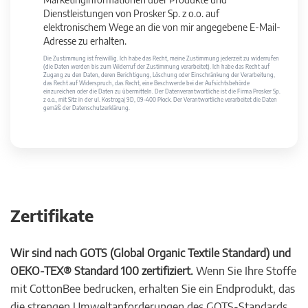
Dienstleistungen von Prosker Sp. z o.o. auf
elektronischem Wege an die von mir angegebene E-Mail-
Adresse zu erhalten.
Die Zustimmung ist freiwillig. Ich habe das Recht, meine Zustimmung jederzeit zu widerrufen
(die Daten werden bis zum Widerruf der Zustimmung verarbeitet). Ich habe das Recht auf
Zugang zu den Daten, deren Berichtigung, Löschung oder Einschränkung der Verarbeitung,
das Recht auf Widerspruch, das Recht, eine Beschwerde bei der Aufsichtsbehörde
einzureichen oder die Daten zu übermitteln. Der Datenverantwortliche ist die Firma Prosker Sp.
z o.o., mit Sitz in der ul. Kostrogaj 9D, 09-400 Płock. Der Verantwortliche verarbeitet die Daten
gemäß der Datenschutzerklärung.
Zertifikate
Wir sind nach GOTS (Global Organic Textile Standard) und
OEKO-TEX® Standard 100 zertifiziert.
Wenn Sie Ihre Stoffe
mit CottonBee bedrucken, erhalten Sie ein Endprodukt, das
die strengen Umweltanforderungen des GOTS-Standards