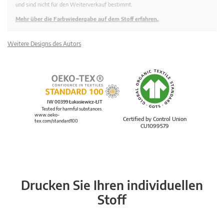
und sind nicht für den Weiterverkauf bestimmt.
Mehr über die Farbwiedergabe auf dem Stoff erfahren.
Weitere Designs des Autors
IW 00399 Łukasiewicz-ŁIT
Tested for harmful substances.
www.oeko-
Certified by Control Union
tex.com/standard100
CU1099579
Drucken Sie Ihren individuellen
Stoff