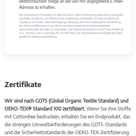
elektronischem Wege an die von mir angegebene E-Mail-
Adresse zu erhalten.
Die Zustimmung ist freiwillig. Ich habe das Recht, meine Zustimmung jederzeit zu widerrufen
(die Daten werden bis zum Widerruf der Zustimmung verarbeitet). Ich habe das Recht auf
Zugang zu den Daten, deren Berichtigung, Löschung oder Einschränkung der Verarbeitung,
das Recht auf Widerspruch, das Recht, eine Beschwerde bei der Aufsichtsbehörde
einzureichen oder die Daten zu übermitteln. Der Datenverantwortliche ist die Firma Prosker Sp.
z o.o., mit Sitz in der ul. Kostrogaj 9D, 09-400 Płock. Der Verantwortliche verarbeitet die Daten
gemäß der Datenschutzerklärung.
Zertifikate
Wir sind nach GOTS (Global Organic Textile Standard) und
OEKO-TEX® Standard 100 zertifiziert.
Wenn Sie Ihre Stoffe
mit CottonBee bedrucken, erhalten Sie ein Endprodukt, das
die strengen Umweltanforderungen des GOTS-Standards
und die Sicherheitsstandards der OEKO-TEX-Zertifizierung