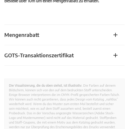
Bestelle über 10m um einen Mengenrabatt zu erhalten.
Mengenrabatt
GOTS-Transaktionszertifikat
Die Visualisierung, die du oben siehst, ist illustrativ.
Die Farben auf deinem
Bildschirm, können sich von den auf dem bedruckten Stoff unterscheiden.
Einige Browser interpretieren die im CMYK-Profil gespeicherten Farben falsch.
Wir können auch nicht garantieren, dass jedes Design vom Katalog „nahtlos”
wiederholt wird. Wenn du das Muster zum ersten Mal bestellst und sicher
sein möchtest, wie es auf dem Stoff aussehen wird, bestell zuerst einen
Probedruck. Das in der Vorschau angezeigte Wasserzeichen (Adobe Stock-
Logo und Musternummer) wird nicht auf das Material gedruckt. Stoffproben
und Stoff-Coupons, die mit einem Motiv aus dem Katalog gedruckt wurden,
werden nur zur Überprüfung des Erscheinungsbildes des Drucks verwendet