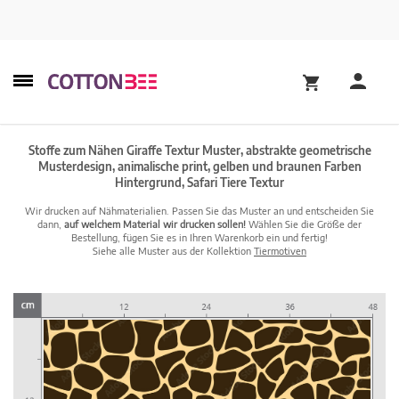
Stoffe zum Nähen Giraffe Textur Muster, abstrakte geometrische
Musterdesign, animalische print, gelben und braunen Farben
Hintergrund, Safari Tiere Textur
Wir drucken auf Nähmaterialien. Passen Sie das Muster an und entscheiden Sie
dann,
auf welchem Material wir drucken sollen!
Wählen Sie die Größe der
Bestellung, fügen Sie es in Ihren Warenkorb ein und fertig!
Siehe alle Muster aus der Kollektion
Tiermotiven