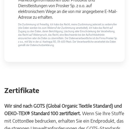
Dienstleistungen von Prosker Sp. z o.o. auf
elektronischem Wege an die von mir angegebene E-Mail-
Adresse zu erhalten.
Die Zustimmung ist freiwillig. Ich habe das Recht, meine Zustimmung jederzeit zu widerrufen
(die Daten werden bis zum Widerruf der Zustimmung verarbeitet). Ich habe das Recht auf
Zugang zu den Daten, deren Berichtigung, Löschung oder Einschränkung der Verarbeitung,
das Recht auf Widerspruch, das Recht, eine Beschwerde bei der Aufsichtsbehörde
einzureichen oder die Daten zu übermitteln. Der Datenverantwortliche ist die Firma Prosker Sp.
z o.o., mit Sitz in der ul. Kostrogaj 9D, 09-400 Płock. Der Verantwortliche verarbeitet die Daten
gemäß der Datenschutzerklärung.
Zertifikate
Wir sind nach GOTS (Global Organic Textile Standard) und
OEKO-TEX® Standard 100 zertifiziert.
Wenn Sie Ihre Stoffe
mit CottonBee bedrucken, erhalten Sie ein Endprodukt, das
die strengen Umweltanforderungen des GOTS-Standards