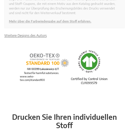
und Stoff-Coupons, die mit einem Motiv aus dem Katalog gedruckt wurden,
werden nur zur Überprüfung des Erscheinungsbildes des Drucks verwendet
und sind nicht für den Weiterverkauf bestimmt.
Mehr über die Farbwiedergabe auf dem Stoff erfahren.
Weitere Designs des Autors
IW 00399 Łukasiewicz-ŁIT
Tested for harmful substances.
www.oeko-
Certified by Control Union
tex.com/standard100
CU1099579
Drucken Sie Ihren individuellen
Stoff