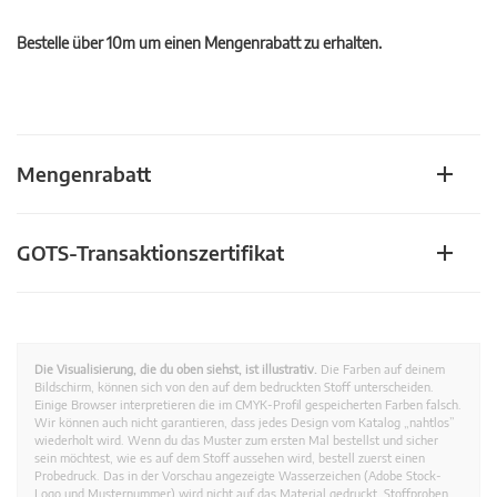
Bestelle über 10m um einen Mengenrabatt zu erhalten.
Mengenrabatt
GOTS-Transaktionszertifikat
Die Visualisierung, die du oben siehst, ist illustrativ.
Die Farben auf deinem
Bildschirm, können sich von den auf dem bedruckten Stoff unterscheiden.
Einige Browser interpretieren die im CMYK-Profil gespeicherten Farben falsch.
Wir können auch nicht garantieren, dass jedes Design vom Katalog „nahtlos”
wiederholt wird. Wenn du das Muster zum ersten Mal bestellst und sicher
sein möchtest, wie es auf dem Stoff aussehen wird, bestell zuerst einen
Probedruck. Das in der Vorschau angezeigte Wasserzeichen (Adobe Stock-
Logo und Musternummer) wird nicht auf das Material gedruckt. Stoffproben