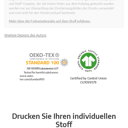
und Stoff-Coupons, die mit einem Motiv aus dem Katalog gedruckt wurden,
werden nur zur Überprüfung des Erscheinungsbildes des Drucks verwendet
und sind nicht für den Weiterverkauf bestimmt.
Mehr über die Farbwiedergabe auf dem Stoff erfahren.
Weitere Designs des Autors
IW 00399 Łukasiewicz-ŁIT
Tested for harmful substances.
www.oeko-
Certified by Control Union
tex.com/standard100
CU1099579
Drucken Sie Ihren individuellen
Stoff