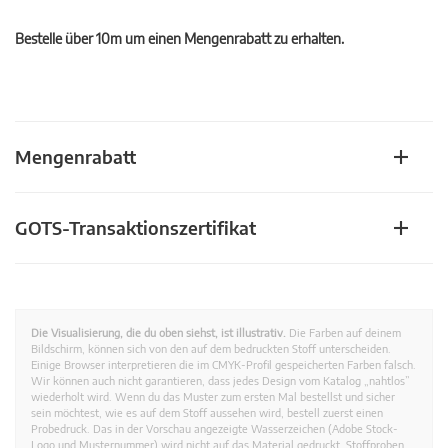
Bestelle über 10m um einen Mengenrabatt zu erhalten.
Mengenrabatt
GOTS-Transaktionszertifikat
Die Visualisierung, die du oben siehst, ist illustrativ.
Die Farben auf deinem
Bildschirm, können sich von den auf dem bedruckten Stoff unterscheiden.
Einige Browser interpretieren die im CMYK-Profil gespeicherten Farben falsch.
Wir können auch nicht garantieren, dass jedes Design vom Katalog „nahtlos”
wiederholt wird. Wenn du das Muster zum ersten Mal bestellst und sicher
sein möchtest, wie es auf dem Stoff aussehen wird, bestell zuerst einen
Probedruck. Das in der Vorschau angezeigte Wasserzeichen (Adobe Stock-
Logo und Musternummer) wird nicht auf das Material gedruckt. Stoffproben