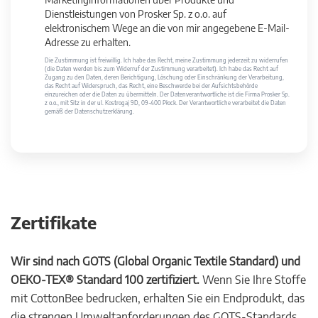
Dienstleistungen von Prosker Sp. z o.o. auf
elektronischem Wege an die von mir angegebene E-Mail-
Adresse zu erhalten.
Die Zustimmung ist freiwillig. Ich habe das Recht, meine Zustimmung jederzeit zu widerrufen
(die Daten werden bis zum Widerruf der Zustimmung verarbeitet). Ich habe das Recht auf
Zugang zu den Daten, deren Berichtigung, Löschung oder Einschränkung der Verarbeitung,
das Recht auf Widerspruch, das Recht, eine Beschwerde bei der Aufsichtsbehörde
einzureichen oder die Daten zu übermitteln. Der Datenverantwortliche ist die Firma Prosker Sp.
z o.o., mit Sitz in der ul. Kostrogaj 9D, 09-400 Płock. Der Verantwortliche verarbeitet die Daten
gemäß der Datenschutzerklärung.
Zertifikate
Wir sind nach GOTS (Global Organic Textile Standard) und
OEKO-TEX® Standard 100 zertifiziert.
Wenn Sie Ihre Stoffe
mit CottonBee bedrucken, erhalten Sie ein Endprodukt, das
die strengen Umweltanforderungen des GOTS-Standards