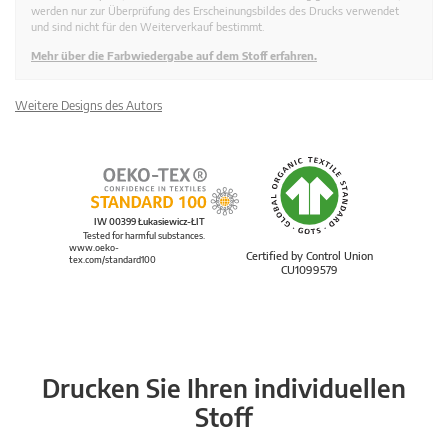
werden nur zur Überprüfung des Erscheinungsbildes des Drucks verwendet
und sind nicht für den Weiterverkauf bestimmt.
Mehr über die Farbwiedergabe auf dem Stoff erfahren.
Weitere Designs des Autors
IW 00399 Łukasiewicz-ŁIT
Tested for harmful substances.
www.oeko-
Certified by Control Union
tex.com/standard100
CU1099579
Drucken Sie Ihren individuellen
Stoff