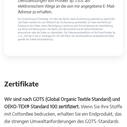
Dienstleistungen von Prosker Sp. z o.o. auf
elektronischem Wege an die von mir angegebene E-Mail-
Adresse zu erhalten.
Die Zustimmung ist freiwillig. Ich habe das Recht, meine Zustimmung jederzeit zu widerrufen
(die Daten werden bis zum Widerruf der Zustimmung verarbeitet). Ich habe das Recht auf
Zugang zu den Daten, deren Berichtigung, Löschung oder Einschränkung der Verarbeitung,
das Recht auf Widerspruch, das Recht, eine Beschwerde bei der Aufsichtsbehörde
einzureichen oder die Daten zu übermitteln. Der Datenverantwortliche ist die Firma Prosker Sp.
z o.o., mit Sitz in der ul. Kostrogaj 9D, 09-400 Płock. Der Verantwortliche verarbeitet die Daten
gemäß der Datenschutzerklärung.
Zertifikate
Wir sind nach GOTS (Global Organic Textile Standard) und
OEKO-TEX® Standard 100 zertifiziert.
Wenn Sie Ihre Stoffe
mit CottonBee bedrucken, erhalten Sie ein Endprodukt, das
die strengen Umweltanforderungen des GOTS-Standards