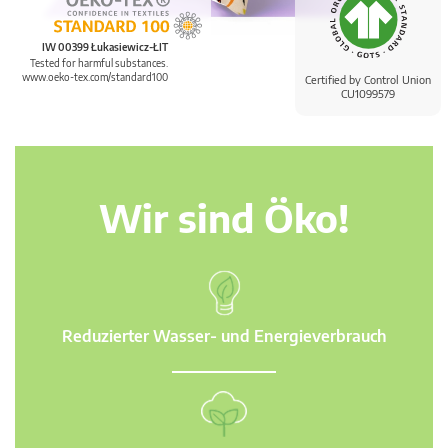
IW 00399 Łukasiewicz-ŁIT
Tested for harmful substances.
www.oeko-tex.com/standard100
Certified by Control Union
CU1099579
Wir sind Öko!
Reduzierter Wasser- und Energieverbrauch