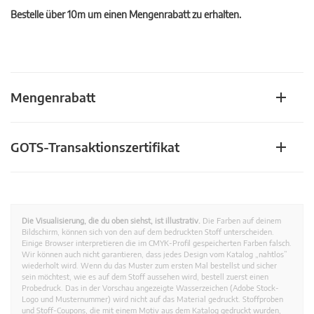
Bestelle über 10m um einen Mengenrabatt zu erhalten.
Mengenrabatt
GOTS-Transaktionszertifikat
Die Visualisierung, die du oben siehst, ist illustrativ.
Die Farben auf deinem
Bildschirm, können sich von den auf dem bedruckten Stoff unterscheiden.
Einige Browser interpretieren die im CMYK-Profil gespeicherten Farben falsch.
Wir können auch nicht garantieren, dass jedes Design vom Katalog „nahtlos”
wiederholt wird. Wenn du das Muster zum ersten Mal bestellst und sicher
sein möchtest, wie es auf dem Stoff aussehen wird, bestell zuerst einen
Probedruck. Das in der Vorschau angezeigte Wasserzeichen (Adobe Stock-
Logo und Musternummer) wird nicht auf das Material gedruckt. Stoffproben
und Stoff-Coupons, die mit einem Motiv aus dem Katalog gedruckt wurden,