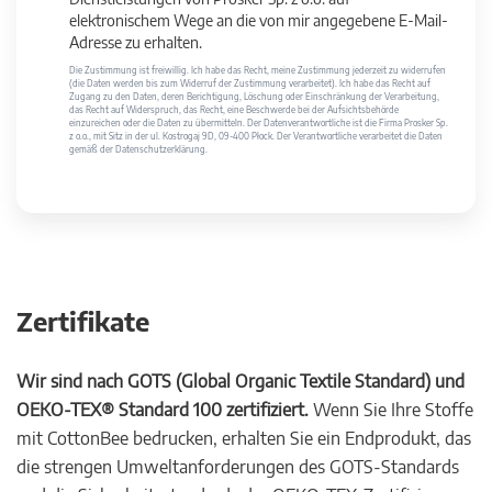
elektronischem Wege an die von mir angegebene E-Mail-
Adresse zu erhalten.
Die Zustimmung ist freiwillig. Ich habe das Recht, meine Zustimmung jederzeit zu widerrufen
(die Daten werden bis zum Widerruf der Zustimmung verarbeitet). Ich habe das Recht auf
Zugang zu den Daten, deren Berichtigung, Löschung oder Einschränkung der Verarbeitung,
das Recht auf Widerspruch, das Recht, eine Beschwerde bei der Aufsichtsbehörde
einzureichen oder die Daten zu übermitteln. Der Datenverantwortliche ist die Firma Prosker Sp.
z o.o., mit Sitz in der ul. Kostrogaj 9D, 09-400 Płock. Der Verantwortliche verarbeitet die Daten
gemäß der Datenschutzerklärung.
Zertifikate
Wir sind nach GOTS (Global Organic Textile Standard) und
OEKO-TEX® Standard 100 zertifiziert.
Wenn Sie Ihre Stoffe
mit CottonBee bedrucken, erhalten Sie ein Endprodukt, das
die strengen Umweltanforderungen des GOTS-Standards