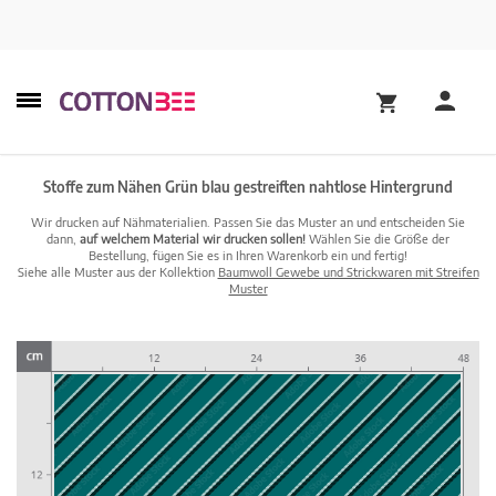
Stoffe zum Nähen Grün blau gestreiften nahtlose Hintergrund
Wir drucken auf Nähmaterialien. Passen Sie das Muster an und entscheiden Sie
dann,
auf welchem Material wir drucken sollen!
Wählen Sie die Größe der
Bestellung, fügen Sie es in Ihren Warenkorb ein und fertig!
Siehe alle Muster aus der Kollektion
Baumwoll Gewebe und Strickwaren mit Streifen
Muster