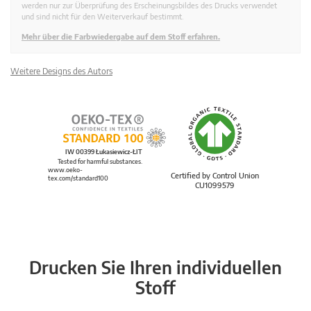
werden nur zur Überprüfung des Erscheinungsbildes des Drucks verwendet
und sind nicht für den Weiterverkauf bestimmt.
Mehr über die Farbwiedergabe auf dem Stoff erfahren.
Weitere Designs des Autors
IW 00399 Łukasiewicz-ŁIT
Tested for harmful substances.
www.oeko-
Certified by Control Union
tex.com/standard100
CU1099579
Drucken Sie Ihren individuellen
Stoff