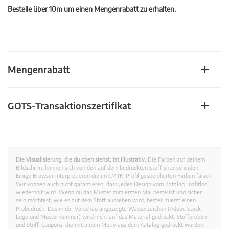
Bestelle über 10m um einen Mengenrabatt zu erhalten.
Mengenrabatt
GOTS-Transaktionszertifikat
Die Visualisierung, die du oben siehst, ist illustrativ.
Die Farben auf deinem
Bildschirm, können sich von den auf dem bedruckten Stoff unterscheiden.
Einige Browser interpretieren die im CMYK-Profil gespeicherten Farben falsch.
Wir können auch nicht garantieren, dass jedes Design vom Katalog „nahtlos”
wiederholt wird. Wenn du das Muster zum ersten Mal bestellst und sicher
sein möchtest, wie es auf dem Stoff aussehen wird, bestell zuerst einen
Probedruck. Das in der Vorschau angezeigte Wasserzeichen (Adobe Stock-
Logo und Musternummer) wird nicht auf das Material gedruckt. Stoffproben
und Stoff-Coupons, die mit einem Motiv aus dem Katalog gedruckt wurden,