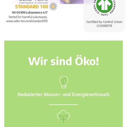
IW 00399 Łukasiewicz-ŁIT
Tested for harmful substances.
www.oeko-tex.com/standard100
Certified by Control Union
CU1099579
Wir sind Öko!
Reduzierter Wasser- und Energieverbrauch