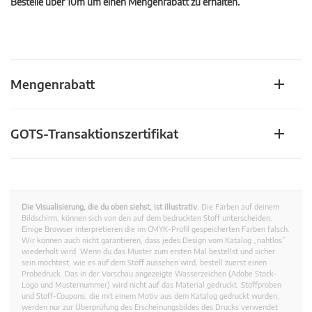
Bestelle über 10m um einen Mengenrabatt zu erhalten.
Mengenrabatt
GOTS-Transaktionszertifikat
Die Visualisierung, die du oben siehst, ist illustrativ.
Die Farben auf deinem
Bildschirm, können sich von den auf dem bedruckten Stoff unterscheiden.
Einige Browser interpretieren die im CMYK-Profil gespeicherten Farben falsch.
Wir können auch nicht garantieren, dass jedes Design vom Katalog „nahtlos”
wiederholt wird. Wenn du das Muster zum ersten Mal bestellst und sicher
sein möchtest, wie es auf dem Stoff aussehen wird, bestell zuerst einen
Probedruck. Das in der Vorschau angezeigte Wasserzeichen (Adobe Stock-
Logo und Musternummer) wird nicht auf das Material gedruckt. Stoffproben
und Stoff-Coupons, die mit einem Motiv aus dem Katalog gedruckt wurden,
werden nur zur Überprüfung des Erscheinungsbildes des Drucks verwendet