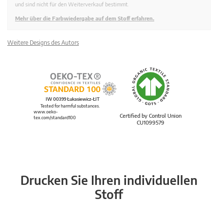
und sind nicht für den Weiterverkauf bestimmt.
Mehr über die Farbwiedergabe auf dem Stoff erfahren.
Weitere Designs des Autors
IW 00399 Łukasiewicz-ŁIT
Tested for harmful substances.
www.oeko-
Certified by Control Union
tex.com/standard100
CU1099579
Drucken Sie Ihren individuellen
Stoff