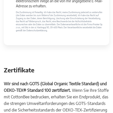
elektronischem Wege an die von mir angegebene E-Mail-
Adresse zu erhalten.
Die Zustimmung ist freiwillig. Ich habe das Recht, meine Zustimmung jederzeit zu widerrufen
(die Daten werden bis zum Widerruf der Zustimmung verarbeitet). Ich habe das Recht auf
Zugang zu den Daten, deren Berichtigung, Löschung oder Einschränkung der Verarbeitung,
das Recht auf Widerspruch, das Recht, eine Beschwerde bei der Aufsichtsbehörde
einzureichen oder die Daten zu übermitteln. Der Datenverantwortliche ist die Firma Prosker Sp.
z o.o., mit Sitz in der ul. Kostrogaj 9D, 09-400 Płock. Der Verantwortliche verarbeitet die Daten
gemäß der Datenschutzerklärung.
Zertifikate
Wir sind nach GOTS (Global Organic Textile Standard) und
OEKO-TEX® Standard 100 zertifiziert.
Wenn Sie Ihre Stoffe
mit CottonBee bedrucken, erhalten Sie ein Endprodukt, das
die strengen Umweltanforderungen des GOTS-Standards
und die Sicherheitsstandards der OEKO-TEX-Zertifizierung