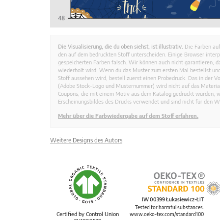
Die Visualisierung, die du oben siehst, ist illustrativ.
Die Farben auf
den auf dem bedruckten Stoff unterscheiden. Einige Browser interp
gespeicherten Farben falsch. Wir können auch nicht garantieren, 
wiederholt wird. Wenn du das Muster zum ersten Mal bestellst und
Stoff aussehen wird, bestell zuerst einen Probedruck. Das in der 
(Adobe Stock-Logo und Musternummer) wird nicht auf das Material
Coupons, die mit einem Motiv aus dem Katalog gedruckt wurden, 
Erscheinungsbildes des Drucks verwendet und sind nicht für den W
Mehr über die Farbwiedergabe auf dem Stoff erfahren.
Weitere Designs des Autors
IW 00399 Łukasiewicz-ŁIT
Tested for harmful substances.
Certified by Control Union
www.oeko-tex.com/standard100