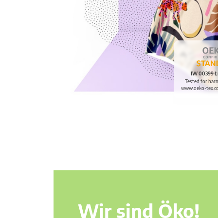
IW 00399 Ł
Tested for har
www.oeko-tex.c
Wir sind Öko!