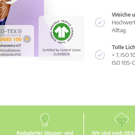
Weiche u
Hochwerti
Alltag.
Tolle Li
ukasiewicz-ŁIT
Certified by Control Union
mful substances.
> 7, ISO 
CU1099579
om/standard100
ISO 105-C
Reduzierter Wasser- und
Wir sind nach OE