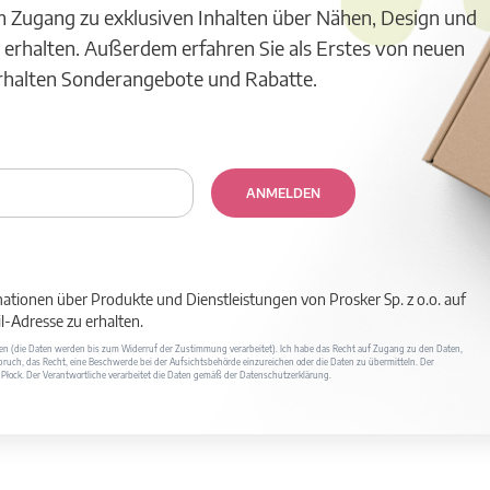
m Zugang zu exklusiven Inhalten über Nähen, Design und
 erhalten. Außerdem erfahren Sie als Erstes von neuen
erhalten Sonderangebote und Rabatte.
ANMELDEN
mationen über Produkte und Dienstleistungen von Prosker Sp. z o.o. auf
-Adresse zu erhalten.
ufen (die Daten werden bis zum Widerruf der Zustimmung verarbeitet). Ich habe das Recht auf Zugang zu den Daten,
ruch, das Recht, eine Beschwerde bei der Aufsichtsbehörde einzureichen oder die Daten zu übermitteln. Der
400 Płock. Der Verantwortliche verarbeitet die Daten gemäß der Datenschutzerklärung.