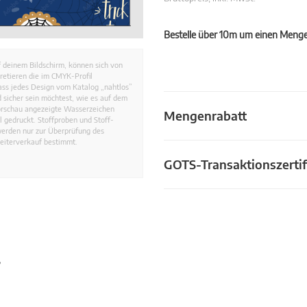
Bestelle über 10m um einen Mengen
 deinem Bildschirm, können sich von
retieren die im CMYK-Profil
dass jedes Design vom Katalog „nahtlos”
 sicher sein möchtest, wie es auf dem
Vorschau angezeigte Wasserzeichen
Mengenrabatt
 gedruckt. Stoffproben und Stoff-
werden nur zur Überprüfung des
eiterverkauf bestimmt.
GOTS-Transaktionszertif