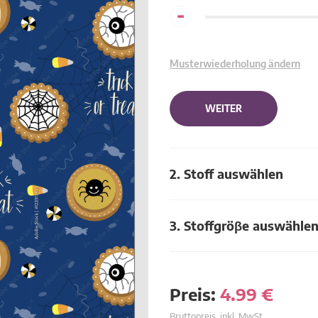
-
Musterwiederholung ändern
WEITER
2. Stoff auswählen
3. Stoffgröβe auswähle
Preis:
4.99
€
Bruttopreis, inkl. MwSt.