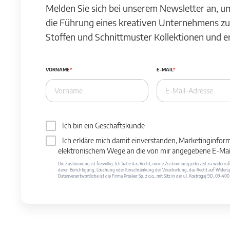
Melden Sie sich bei unserem Newsletter an, u
die Führung eines kreativen Unternehmens zu
Stoffen und Schnittmuster Kollektionen und 
VORNAME
E-MAIL
Ich bin ein Geschäftskunde
Ich erkläre mich damit einverstanden, Marketinginfor
elektronischem Wege an die von mir angegebene E-Mail
Die Zustimmung ist freiwillig. Ich habe das Recht, meine Zustimmung jederzeit zu widerr
deren Berichtigung, Löschung oder Einschränkung der Verarbeitung, das Recht auf Widersp
Datenverantwortliche ist die Firma Prosker Sp. z o.o., mit Sitz in der ul. Kostrogaj 9D, 09-