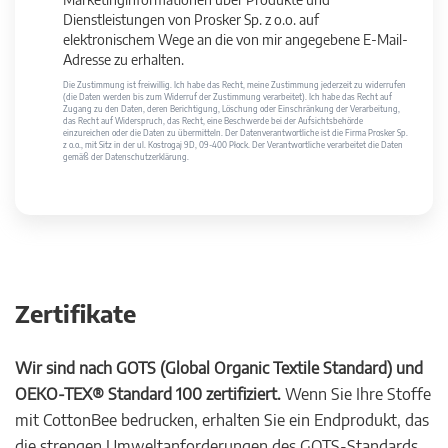
Dienstleistungen von Prosker Sp. z o.o. auf
elektronischem Wege an die von mir angegebene E-Mail-
Adresse zu erhalten.
Die Zustimmung ist freiwillig. Ich habe das Recht, meine Zustimmung jederzeit zu widerrufen
(die Daten werden bis zum Widerruf der Zustimmung verarbeitet). Ich habe das Recht auf
Zugang zu den Daten, deren Berichtigung, Löschung oder Einschränkung der Verarbeitung,
das Recht auf Widerspruch, das Recht, eine Beschwerde bei der Aufsichtsbehörde
einzureichen oder die Daten zu übermitteln. Der Datenverantwortliche ist die Firma Prosker Sp.
z o.o., mit Sitz in der ul. Kostrogaj 9D, 09-400 Płock. Der Verantwortliche verarbeitet die Daten
gemäß der Datenschutzerklärung.
Zertifikate
Wir sind nach GOTS (Global Organic Textile Standard) und
OEKO-TEX® Standard 100 zertifiziert.
Wenn Sie Ihre Stoffe
mit CottonBee bedrucken, erhalten Sie ein Endprodukt, das
die strengen Umweltanforderungen des GOTS-Standards