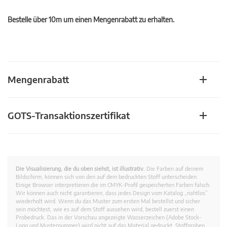
Bestelle über 10m um einen Mengenrabatt zu erhalten.
Mengenrabatt
GOTS-Transaktionszertifikat
Die Visualisierung, die du oben siehst, ist illustrativ.
Die Farben auf deinem
Bildschirm, können sich von den auf dem bedruckten Stoff unterscheiden.
Einige Browser interpretieren die im CMYK-Profil gespeicherten Farben falsch.
Wir können auch nicht garantieren, dass jedes Design vom Katalog „nahtlos”
wiederholt wird. Wenn du das Muster zum ersten Mal bestellst und sicher
sein möchtest, wie es auf dem Stoff aussehen wird, bestell zuerst einen
Probedruck. Das in der Vorschau angezeigte Wasserzeichen (Adobe Stock-
Logo und Musternummer) wird nicht auf das Material gedruckt. Stoffproben