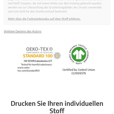
und Stoff-Coupons, die mit einem Motiv aus dem Katalog gedruckt wurden,
werden nur zur Überprüfung des Erscheinungsbildes des Drucks verwendet
und sind nicht für den Weiterverkauf bestimmt.
Mehr über die Farbwiedergabe auf dem Stoff erfahren.
Weitere Designs des Autors
IW 00399 Łukasiewicz-ŁIT
Tested for harmful substances.
www.oeko-
Certified by Control Union
tex.com/standard100
CU1099579
Drucken Sie Ihren individuellen
Stoff