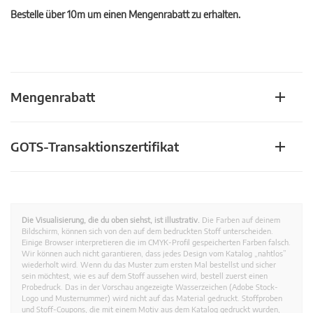
Bestelle über 10m um einen Mengenrabatt zu erhalten.
Mengenrabatt
GOTS-Transaktionszertifikat
Die Visualisierung, die du oben siehst, ist illustrativ.
Die Farben auf deinem
Bildschirm, können sich von den auf dem bedruckten Stoff unterscheiden.
Einige Browser interpretieren die im CMYK-Profil gespeicherten Farben falsch.
Wir können auch nicht garantieren, dass jedes Design vom Katalog „nahtlos”
wiederholt wird. Wenn du das Muster zum ersten Mal bestellst und sicher
sein möchtest, wie es auf dem Stoff aussehen wird, bestell zuerst einen
Probedruck. Das in der Vorschau angezeigte Wasserzeichen (Adobe Stock-
Logo und Musternummer) wird nicht auf das Material gedruckt. Stoffproben
und Stoff-Coupons, die mit einem Motiv aus dem Katalog gedruckt wurden,