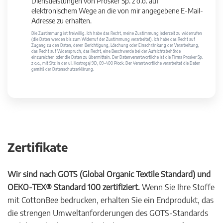
Dienstleistungen von Prosker Sp. z o.o. auf
elektronischem Wege an die von mir angegebene E-Mail-
Adresse zu erhalten.
Die Zustimmung ist freiwillig. Ich habe das Recht, meine Zustimmung jederzeit zu widerrufen
(die Daten werden bis zum Widerruf der Zustimmung verarbeitet). Ich habe das Recht auf
Zugang zu den Daten, deren Berichtigung, Löschung oder Einschränkung der Verarbeitung,
das Recht auf Widerspruch, das Recht, eine Beschwerde bei der Aufsichtsbehörde
einzureichen oder die Daten zu übermitteln. Der Datenverantwortliche ist die Firma Prosker Sp.
z o.o., mit Sitz in der ul. Kostrogaj 9D, 09-400 Płock. Der Verantwortliche verarbeitet die Daten
gemäß der Datenschutzerklärung.
Zertifikate
Wir sind nach GOTS (Global Organic Textile Standard) und
OEKO-TEX® Standard 100 zertifiziert.
Wenn Sie Ihre Stoffe
mit CottonBee bedrucken, erhalten Sie ein Endprodukt, das
die strengen Umweltanforderungen des GOTS-Standards