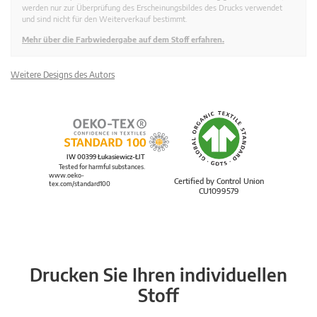
werden nur zur Überprüfung des Erscheinungsbildes des Drucks verwendet
und sind nicht für den Weiterverkauf bestimmt.
Mehr über die Farbwiedergabe auf dem Stoff erfahren.
Weitere Designs des Autors
IW 00399 Łukasiewicz-ŁIT
Tested for harmful substances.
www.oeko-
Certified by Control Union
tex.com/standard100
CU1099579
Drucken Sie Ihren individuellen
Stoff