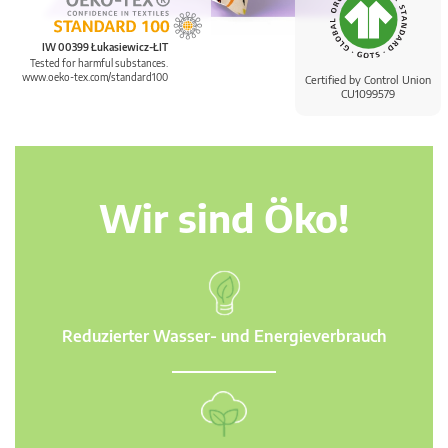
IW 00399 Łukasiewicz-ŁIT
Tested for harmful substances.
www.oeko-tex.com/standard100
Certified by Control Union
CU1099579
Wir sind Öko!
Reduzierter Wasser- und Energieverbrauch