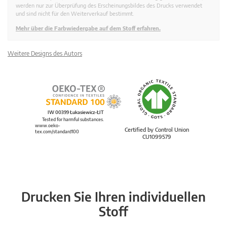
werden nur zur Überprüfung des Erscheinungsbildes des Drucks verwendet
und sind nicht für den Weiterverkauf bestimmt.
Mehr über die Farbwiedergabe auf dem Stoff erfahren.
Weitere Designs des Autors
IW 00399 Łukasiewicz-ŁIT
Tested for harmful substances.
www.oeko-
Certified by Control Union
tex.com/standard100
CU1099579
Drucken Sie Ihren individuellen
Stoff