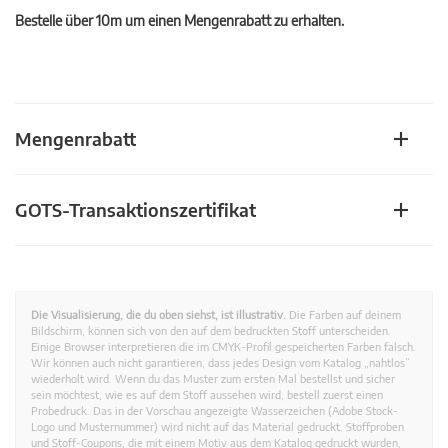
Bestelle über 10m um einen Mengenrabatt zu erhalten.
Mengenrabatt
GOTS-Transaktionszertifikat
Die Visualisierung, die du oben siehst, ist illustrativ.
Die Farben auf deinem
Bildschirm, können sich von den auf dem bedruckten Stoff unterscheiden.
Einige Browser interpretieren die im CMYK-Profil gespeicherten Farben falsch.
Wir können auch nicht garantieren, dass jedes Design vom Katalog „nahtlos”
wiederholt wird. Wenn du das Muster zum ersten Mal bestellst und sicher
sein möchtest, wie es auf dem Stoff aussehen wird, bestell zuerst einen
Probedruck. Das in der Vorschau angezeigte Wasserzeichen (Adobe Stock-
Logo und Musternummer) wird nicht auf das Material gedruckt. Stoffproben
und Stoff-Coupons, die mit einem Motiv aus dem Katalog gedruckt wurden,