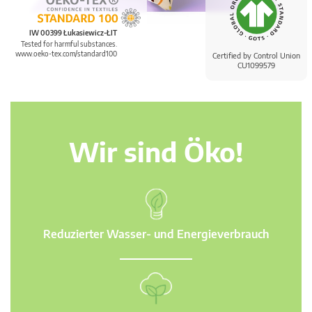
IW 00399 Łukasiewicz-ŁIT
Tested for harmful substances.
www.oeko-tex.com/standard100
Certified by Control Union
CU1099579
Wir sind Öko!
Reduzierter Wasser- und Energieverbrauch