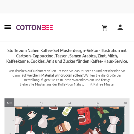
Stoffe zum Nähen Kaffee-Set Musterdesign-Vektor-Illustration mit
Cartoon-Cappuccino, Tassen, Samen Arabica, Zimt, Milch,
Kaffeekanne, Cookies, Anis und Zucker für den Kaffee-Haus-Service.
Wir drucken auf Nähmaterialien. Passen Sie das Muster an und entscheiden Sie
dann,
auf welchem Material wir drucken sollen!
Wählen Sie die Größe der
Bestellung, fügen Sie es in Ihren Warenkorb ein und fertig!
Siehe alle Muster aus der Kollektion
Nähstoff mit Kaffee Muster