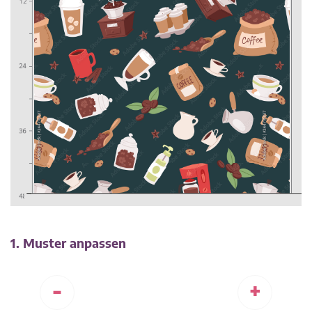
1. Muster anpassen
-
+