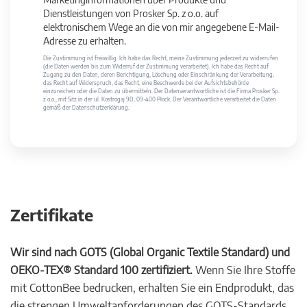
Dienstleistungen von Prosker Sp. z o.o. auf
elektronischem Wege an die von mir angegebene E-Mail-
Adresse zu erhalten.
Die Zustimmung ist freiwillig. Ich habe das Recht, meine Zustimmung jederzeit zu widerrufen
(die Daten werden bis zum Widerruf der Zustimmung verarbeitet). Ich habe das Recht auf
Zugang zu den Daten, deren Berichtigung, Löschung oder Einschränkung der Verarbeitung,
das Recht auf Widerspruch, das Recht, eine Beschwerde bei der Aufsichtsbehörde
einzureichen oder die Daten zu übermitteln. Der Datenverantwortliche ist die Firma Prosker Sp.
z o.o., mit Sitz in der ul. Kostrogaj 9D, 09-400 Płock. Der Verantwortliche verarbeitet die Daten
gemäß der Datenschutzerklärung.
Zertifikate
Wir sind nach GOTS (Global Organic Textile Standard) und
OEKO-TEX® Standard 100 zertifiziert.
Wenn Sie Ihre Stoffe
mit CottonBee bedrucken, erhalten Sie ein Endprodukt, das
die strengen Umweltanforderungen des GOTS-Standards