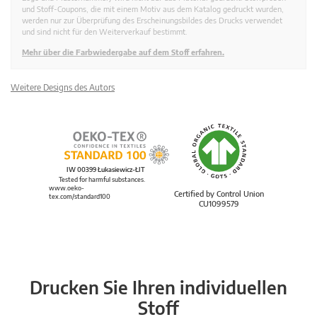
und Stoff-Coupons, die mit einem Motiv aus dem Katalog gedruckt wurden,
werden nur zur Überprüfung des Erscheinungsbildes des Drucks verwendet
und sind nicht für den Weiterverkauf bestimmt.
Mehr über die Farbwiedergabe auf dem Stoff erfahren.
Weitere Designs des Autors
IW 00399 Łukasiewicz-ŁIT
Tested for harmful substances.
www.oeko-
Certified by Control Union
tex.com/standard100
CU1099579
Drucken Sie Ihren individuellen
Stoff