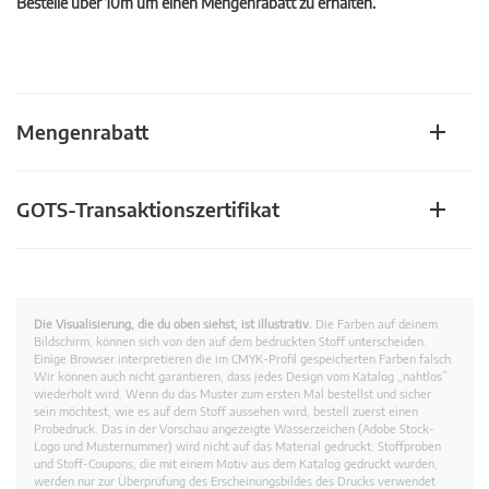
Bestelle über 10m um einen Mengenrabatt zu erhalten.
Mengenrabatt
GOTS-Transaktionszertifikat
Die Visualisierung, die du oben siehst, ist illustrativ.
Die Farben auf deinem
Bildschirm, können sich von den auf dem bedruckten Stoff unterscheiden.
Einige Browser interpretieren die im CMYK-Profil gespeicherten Farben falsch.
Wir können auch nicht garantieren, dass jedes Design vom Katalog „nahtlos”
wiederholt wird. Wenn du das Muster zum ersten Mal bestellst und sicher
sein möchtest, wie es auf dem Stoff aussehen wird, bestell zuerst einen
Probedruck. Das in der Vorschau angezeigte Wasserzeichen (Adobe Stock-
Logo und Musternummer) wird nicht auf das Material gedruckt. Stoffproben
und Stoff-Coupons, die mit einem Motiv aus dem Katalog gedruckt wurden,
werden nur zur Überprüfung des Erscheinungsbildes des Drucks verwendet