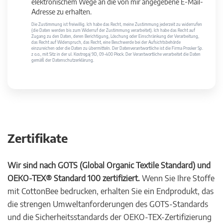
elektronischem Wege an die von mir angegebene E-Mail-
Adresse zu erhalten.
Die Zustimmung ist freiwillig. Ich habe das Recht, meine Zustimmung jederzeit zu widerrufen
(die Daten werden bis zum Widerruf der Zustimmung verarbeitet). Ich habe das Recht auf
Zugang zu den Daten, deren Berichtigung, Löschung oder Einschränkung der Verarbeitung,
das Recht auf Widerspruch, das Recht, eine Beschwerde bei der Aufsichtsbehörde
einzureichen oder die Daten zu übermitteln. Der Datenverantwortliche ist die Firma Prosker Sp.
z o.o., mit Sitz in der ul. Kostrogaj 9D, 09-400 Płock. Der Verantwortliche verarbeitet die Daten
gemäß der Datenschutzerklärung.
Zertifikate
Wir sind nach GOTS (Global Organic Textile Standard) und
OEKO-TEX® Standard 100 zertifiziert.
Wenn Sie Ihre Stoffe
mit CottonBee bedrucken, erhalten Sie ein Endprodukt, das
die strengen Umweltanforderungen des GOTS-Standards
und die Sicherheitsstandards der OEKO-TEX-Zertifizierung