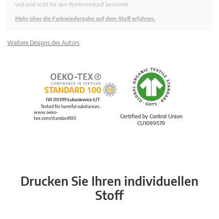
und sind nicht für den Weiterverkauf bestimmt.
Mehr über die Farbwiedergabe auf dem Stoff erfahren.
Weitere Designs des Autors
IW 00399 Łukasiewicz-ŁIT
Tested for harmful substances.
www.oeko-
Certified by Control Union
tex.com/standard100
CU1099579
Drucken Sie Ihren individuellen
Stoff