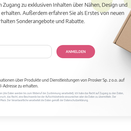
m Zugang zu exklusiven Inhalten über Nähen, Design und
 erhalten. Außerdem erfahren Sie als Erstes von neuen
erhalten Sonderangebote und Rabatte.
ANMELDEN
mationen über Produkte und Dienstleistungen von Prosker Sp. z o.o. auf
-Adresse zu erhalten.
ufen (die Daten werden bis zum Widerruf der Zustimmung verarbeitet). Ich habe das Recht auf Zugang zu den Daten,
ruch, das Recht, eine Beschwerde bei der Aufsichtsbehörde einzureichen oder die Daten zu übermitteln. Der
400 Płock. Der Verantwortliche verarbeitet die Daten gemäß der Datenschutzerklärung.