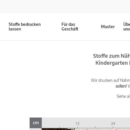
Stoffe bedrucken
Für das
Üb
Muster
lassen
Geschäft
un
Stoffe zum Näh
Kindergarten 
Wir drucken auf Nähma
sollen!
W
Siehe a