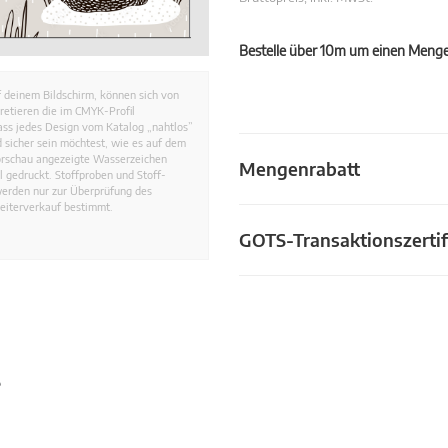
Bestelle über 10m um einen Mengen
 deinem Bildschirm, können sich von
retieren die im CMYK-Profil
dass jedes Design vom Katalog „nahtlos”
 sicher sein möchtest, wie es auf dem
Vorschau angezeigte Wasserzeichen
Mengenrabatt
 gedruckt. Stoffproben und Stoff-
werden nur zur Überprüfung des
eiterverkauf bestimmt.
GOTS-Transaktionszertif