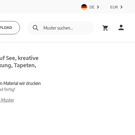
DE
EUR
PLOAD
f See, kreative
kung, Tapeten,
m Material wir drucken
d fertig!
-Muster