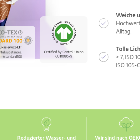
Weiche u
Hochwerti
Alltag.
Tolle Li
ukasiewicz-ŁIT
Certified by Control Union
mful substances.
> 7, ISO 
CU1099579
om/standard100
ISO 105-C
Reduzierter Wasser- und
Wir sind nach OE