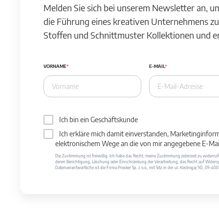
Melden Sie sich bei unserem Newsletter an, u
die Führung eines kreativen Unternehmens zu
Stoffen und Schnittmuster Kollektionen und 
VORNAME
E-MAIL
Ich bin ein Geschäftskunde
Ich erkläre mich damit einverstanden, Marketinginfor
elektronischem Wege an die von mir angegebene E-Mail
Die Zustimmung ist freiwillig. Ich habe das Recht, meine Zustimmung jederzeit zu widerr
deren Berichtigung, Löschung oder Einschränkung der Verarbeitung, das Recht auf Widersp
Datenverantwortliche ist die Firma Prosker Sp. z o.o., mit Sitz in der ul. Kostrogaj 9D, 09-