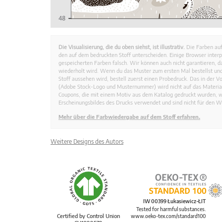
Die Visualisierung, die du oben siehst, ist illustrativ.
Die Farben auf
den auf dem bedruckten Stoff unterscheiden. Einige Browser interp
gespeicherten Farben falsch. Wir können auch nicht garantieren, 
wiederholt wird. Wenn du das Muster zum ersten Mal bestellst und
Stoff aussehen wird, bestell zuerst einen Probedruck. Das in der 
(Adobe Stock-Logo und Musternummer) wird nicht auf das Material
Coupons, die mit einem Motiv aus dem Katalog gedruckt wurden, 
Erscheinungsbildes des Drucks verwendet und sind nicht für den W
Mehr über die Farbwiedergabe auf dem Stoff erfahren.
Weitere Designs des Autors
IW 00399 Łukasiewicz-ŁIT
Tested for harmful substances.
Certified by Control Union
www.oeko-tex.com/standard100