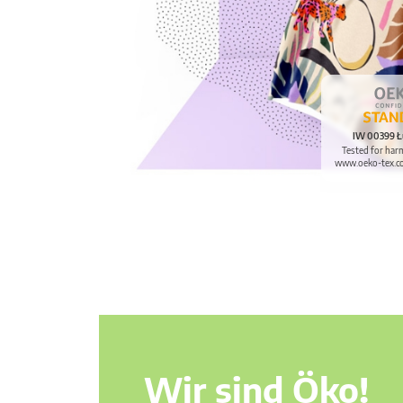
IW 00399 Ł
Tested for har
www.oeko-tex.c
Wir sind Öko!