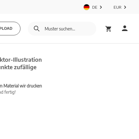
DE
EUR
PLOAD
tor-Illustration
nkte zufällige
m Material wir drucken
d fertig!