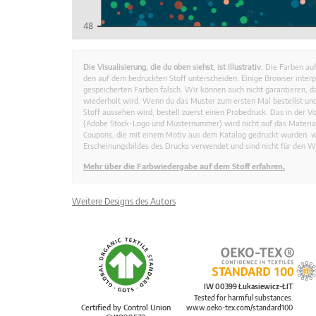
Die Visualisierung, die du oben siehst, ist illustrativ.
Die Farben auf
den auf dem bedruckten Stoff unterscheiden. Einige Browser interp
gespeicherten Farben falsch. Wir können auch nicht garantieren, 
wiederholt wird. Wenn du das Muster zum ersten Mal bestellst und
Stoff aussehen wird, bestell zuerst einen Probedruck. Das in der 
(Adobe Stock-Logo und Musternummer) wird nicht auf das Material
Coupons, die mit einem Motiv aus dem Katalog gedruckt wurden, 
Erscheinungsbildes des Drucks verwendet und sind nicht für den W
Mehr über die Farbwiedergabe auf dem Stoff erfahren.
Weitere Designs des Autors
IW 00399 Łukasiewicz-ŁIT
Tested for harmful substances.
Certified by Control Union
www.oeko-tex.com/standard100