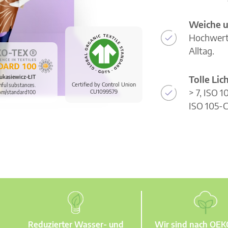
Weiche u
Hochwerti
Alltag.
Tolle Li
ukasiewicz-ŁIT
Certified by Control Union
mful substances.
> 7, ISO 
CU1099579
om/standard100
ISO 105-C
Reduzierter Wasser- und
Wir sind nach OE