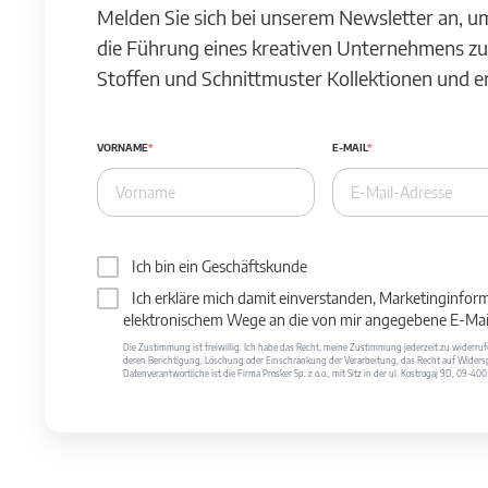
Melden Sie sich bei unserem Newsletter an, u
die Führung eines kreativen Unternehmens zu
Stoffen und Schnittmuster Kollektionen und 
VORNAME
E-MAIL
Ich bin ein Geschäftskunde
Ich erkläre mich damit einverstanden, Marketinginfor
elektronischem Wege an die von mir angegebene E-Mail
Die Zustimmung ist freiwillig. Ich habe das Recht, meine Zustimmung jederzeit zu widerr
deren Berichtigung, Löschung oder Einschränkung der Verarbeitung, das Recht auf Widersp
Datenverantwortliche ist die Firma Prosker Sp. z o.o., mit Sitz in der ul. Kostrogaj 9D, 09-