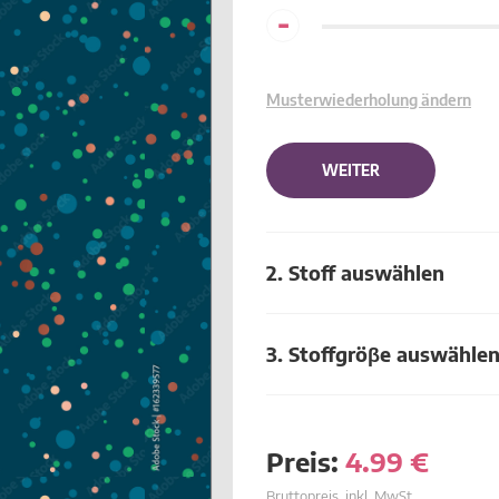
-
Musterwiederholung ändern
WEITER
2. Stoff auswählen
3. Stoffgröβe auswähle
Preis:
4.99
€
Bruttopreis, inkl. MwSt.