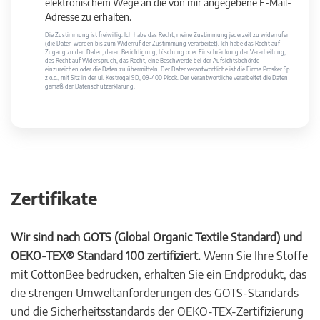
elektronischem Wege an die von mir angegebene E-Mail-
Adresse zu erhalten.
Die Zustimmung ist freiwillig. Ich habe das Recht, meine Zustimmung jederzeit zu widerrufen
(die Daten werden bis zum Widerruf der Zustimmung verarbeitet). Ich habe das Recht auf
Zugang zu den Daten, deren Berichtigung, Löschung oder Einschränkung der Verarbeitung,
das Recht auf Widerspruch, das Recht, eine Beschwerde bei der Aufsichtsbehörde
einzureichen oder die Daten zu übermitteln. Der Datenverantwortliche ist die Firma Prosker Sp.
z o.o., mit Sitz in der ul. Kostrogaj 9D, 09-400 Płock. Der Verantwortliche verarbeitet die Daten
gemäß der Datenschutzerklärung.
Zertifikate
Wir sind nach GOTS (Global Organic Textile Standard) und
OEKO-TEX® Standard 100 zertifiziert.
Wenn Sie Ihre Stoffe
mit CottonBee bedrucken, erhalten Sie ein Endprodukt, das
die strengen Umweltanforderungen des GOTS-Standards
und die Sicherheitsstandards der OEKO-TEX-Zertifizierung