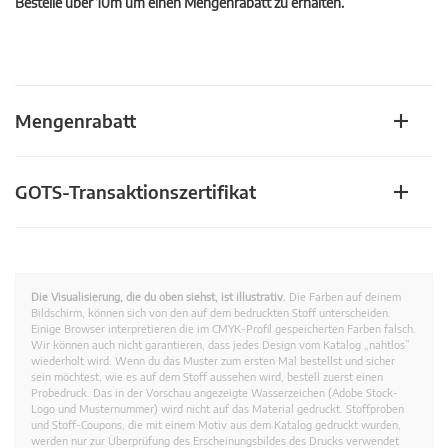
Bestelle über 10m um einen Mengenrabatt zu erhalten.
Mengenrabatt
GOTS-Transaktionszertifikat
Die Visualisierung, die du oben siehst, ist illustrativ.
Die Farben auf deinem
Bildschirm, können sich von den auf dem bedruckten Stoff unterscheiden.
Einige Browser interpretieren die im CMYK-Profil gespeicherten Farben falsch.
Wir können auch nicht garantieren, dass jedes Design vom Katalog „nahtlos”
wiederholt wird. Wenn du das Muster zum ersten Mal bestellst und sicher
sein möchtest, wie es auf dem Stoff aussehen wird, bestell zuerst einen
Probedruck. Das in der Vorschau angezeigte Wasserzeichen (Adobe Stock-
Logo und Musternummer) wird nicht auf das Material gedruckt. Stoffproben
und Stoff-Coupons, die mit einem Motiv aus dem Katalog gedruckt wurden,
werden nur zur Überprüfung des Erscheinungsbildes des Drucks verwendet