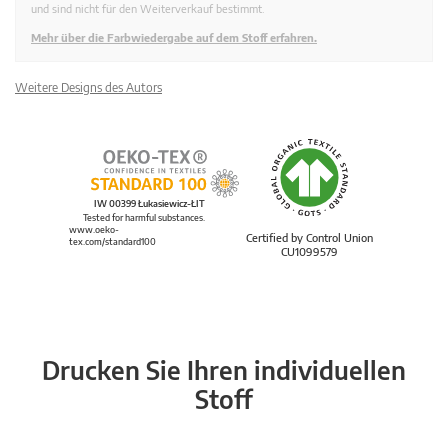
und sind nicht für den Weiterverkauf bestimmt.
Mehr über die Farbwiedergabe auf dem Stoff erfahren.
Weitere Designs des Autors
IW 00399 Łukasiewicz-ŁIT
Tested for harmful substances.
www.oeko-
Certified by Control Union
tex.com/standard100
CU1099579
Drucken Sie Ihren individuellen
Stoff