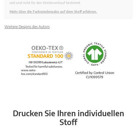
und sind nicht für den Weiterverkauf bestimmt.
Mehr über die Farbwiedergabe auf dem Stoff erfahren.
Weitere Designs des Autors
IW 00399 Łukasiewicz-ŁIT
Tested for harmful substances.
www.oeko-
Certified by Control Union
tex.com/standard100
CU1099579
Drucken Sie Ihren individuellen
Stoff