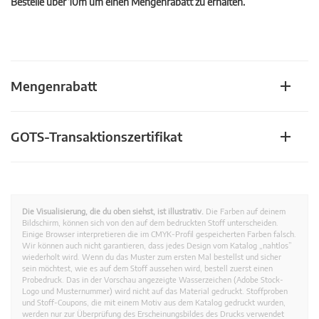
Bestelle über 10m um einen Mengenrabatt zu erhalten.
Mengenrabatt
GOTS-Transaktionszertifikat
Die Visualisierung, die du oben siehst, ist illustrativ.
Die Farben auf deinem
Bildschirm, können sich von den auf dem bedruckten Stoff unterscheiden.
Einige Browser interpretieren die im CMYK-Profil gespeicherten Farben falsch.
Wir können auch nicht garantieren, dass jedes Design vom Katalog „nahtlos”
wiederholt wird. Wenn du das Muster zum ersten Mal bestellst und sicher
sein möchtest, wie es auf dem Stoff aussehen wird, bestell zuerst einen
Probedruck. Das in der Vorschau angezeigte Wasserzeichen (Adobe Stock-
Logo und Musternummer) wird nicht auf das Material gedruckt. Stoffproben
und Stoff-Coupons, die mit einem Motiv aus dem Katalog gedruckt wurden,
werden nur zur Überprüfung des Erscheinungsbildes des Drucks verwendet