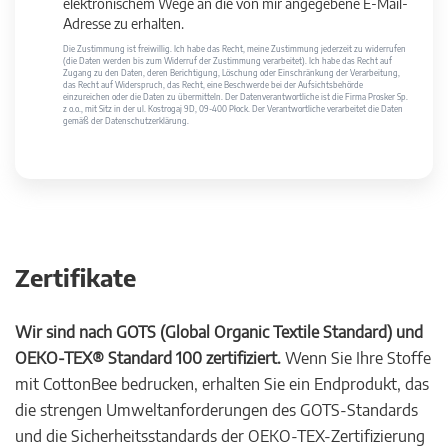
elektronischem Wege an die von mir angegebene E-Mail-
Adresse zu erhalten.
Die Zustimmung ist freiwillig. Ich habe das Recht, meine Zustimmung jederzeit zu widerrufen
(die Daten werden bis zum Widerruf der Zustimmung verarbeitet). Ich habe das Recht auf
Zugang zu den Daten, deren Berichtigung, Löschung oder Einschränkung der Verarbeitung,
das Recht auf Widerspruch, das Recht, eine Beschwerde bei der Aufsichtsbehörde
einzureichen oder die Daten zu übermitteln. Der Datenverantwortliche ist die Firma Prosker Sp.
z o.o., mit Sitz in der ul. Kostrogaj 9D, 09-400 Płock. Der Verantwortliche verarbeitet die Daten
gemäß der Datenschutzerklärung.
Zertifikate
Wir sind nach GOTS (Global Organic Textile Standard) und
OEKO-TEX® Standard 100 zertifiziert.
Wenn Sie Ihre Stoffe
mit CottonBee bedrucken, erhalten Sie ein Endprodukt, das
die strengen Umweltanforderungen des GOTS-Standards
und die Sicherheitsstandards der OEKO-TEX-Zertifizierung