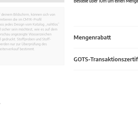
Bestelle über 10m um einen Mengen
 deinem Bildschirm, können sich von
retieren die im CMYK-Profil
dass jedes Design vom Katalog „nahtlos”
 sicher sein möchtest, wie es auf dem
Vorschau angezeigte Wasserzeichen
Mengenrabatt
 gedruckt. Stoffproben und Stoff-
werden nur zur Überprüfung des
eiterverkauf bestimmt.
GOTS-Transaktionszertif