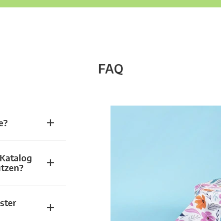
FAQ
e?
 Katalog
utzen?
ster