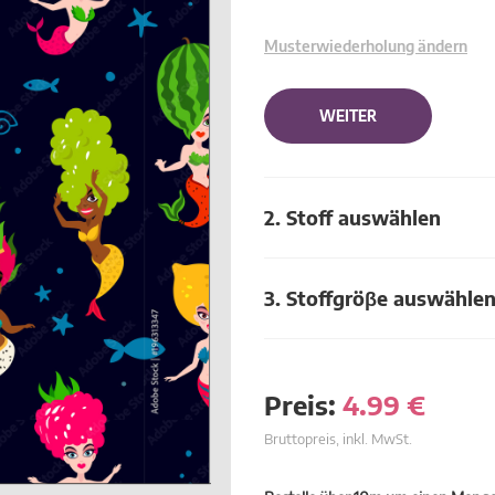
Musterwiederholung ändern
WEITER
2. Stoff auswählen
3. Stoffgröβe auswähle
Preis:
4.99
€
Bruttopreis, inkl. MwSt.