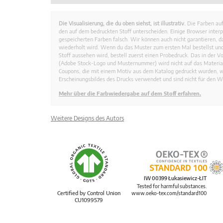
Die Visualisierung, die du oben siehst, ist illustrativ.
Die Farben auf
den auf dem bedruckten Stoff unterscheiden. Einige Browser interp
gespeicherten Farben falsch. Wir können auch nicht garantieren, 
wiederholt wird. Wenn du das Muster zum ersten Mal bestellst und
Stoff aussehen wird, bestell zuerst einen Probedruck. Das in der 
(Adobe Stock-Logo und Musternummer) wird nicht auf das Material
Coupons, die mit einem Motiv aus dem Katalog gedruckt wurden, 
Erscheinungsbildes des Drucks verwendet und sind nicht für den W
Mehr über die Farbwiedergabe auf dem Stoff erfahren.
Weitere Designs des Autors
IW 00399 Łukasiewicz-ŁIT
Tested for harmful substances.
Certified by Control Union
www.oeko-tex.com/standard100
CU1099579