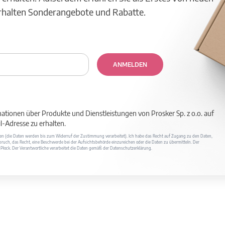
erhalten Sonderangebote und Rabatte.
ANMELDEN
mationen über Produkte und Dienstleistungen von Prosker Sp. z o.o. auf
-Adresse zu erhalten.
ufen (die Daten werden bis zum Widerruf der Zustimmung verarbeitet). Ich habe das Recht auf Zugang zu den Daten,
ruch, das Recht, eine Beschwerde bei der Aufsichtsbehörde einzureichen oder die Daten zu übermitteln. Der
400 Płock. Der Verantwortliche verarbeitet die Daten gemäß der Datenschutzerklärung.