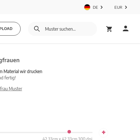
DE
EUR
PLOAD
gfrauen
m Material wir drucken
d fertig!
frau Muster
+
42.33cm x 42.33cm 300 dpi