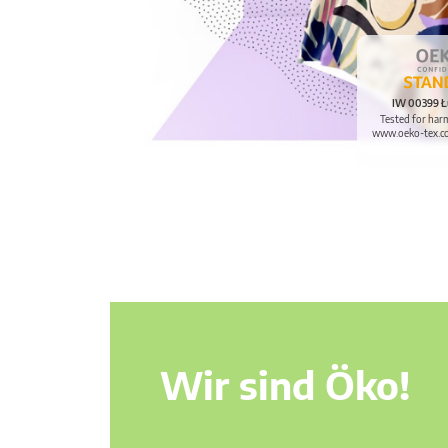
IW 00399 Ł
Tested for har
www.oeko-tex.c
Wir sind Öko!