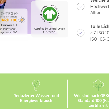
Hochwerti
Alltag.
Tolle Li
ukasiewicz-ŁIT
Certified by Control Union
mful substances.
> 7, ISO 
CU1099579
om/standard100
ISO 105-C
Reduzierter Wasser- und
Wir sind nach OE
Energieverbrauch
Standard 100 (Kla
zertifiziert