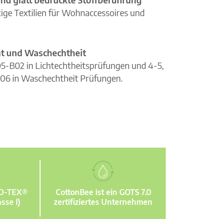
ge Textilien für Wohnaccessoires und
cht und Waschechtheit
105-B02 in Lichtechtheitsprüfungen und 4-5,
06 in Waschechtheit Prüfungen.
KO-TEX®
CottonBee ist ein GOTS 7.0
sse I)
zertifiziertes Unternehmen