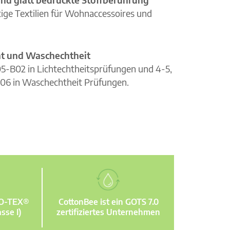
ge Textilien für Wohnaccessoires und
cht und Waschechtheit
105-B02 in Lichtechtheitsprüfungen und 4-5,
06 in Waschechtheit Prüfungen.
KO-TEX®
CottonBee ist ein GOTS 7.0
sse I)
zertifiziertes Unternehmen