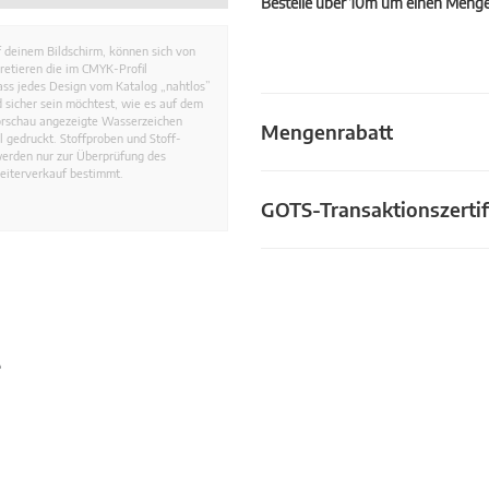
Bestelle über 10m um einen Mengen
 deinem Bildschirm, können sich von
retieren die im CMYK-Profil
dass jedes Design vom Katalog „nahtlos”
 sicher sein möchtest, wie es auf dem
Vorschau angezeigte Wasserzeichen
Mengenrabatt
 gedruckt. Stoffproben und Stoff-
werden nur zur Überprüfung des
eiterverkauf bestimmt.
GOTS-Transaktionszertif