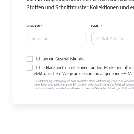
Stoffen und Schnittmuster Kollektionen und 
VORNAME
E-MAIL
Ich bin ein Geschäftskunde
Ich erkläre mich damit einverstanden, Marketinginfor
elektronischem Wege an die von mir angegebene E-Mail
Die Zustimmung ist freiwillig. Ich habe das Recht, meine Zustimmung jederzeit zu widerr
deren Berichtigung, Löschung oder Einschränkung der Verarbeitung, das Recht auf Widersp
Datenverantwortliche ist die Firma Prosker Sp. z o.o., mit Sitz in der ul. Kostrogaj 9D, 09-