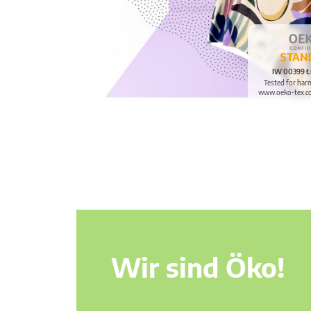
IW 00399 Ł
Tested for har
www.oeko-tex.c
Wir sind Öko!