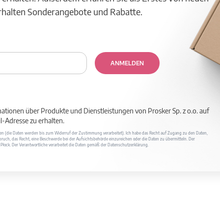
erhalten Sonderangebote und Rabatte.
ANMELDEN
mationen über Produkte und Dienstleistungen von Prosker Sp. z o.o. auf
-Adresse zu erhalten.
ufen (die Daten werden bis zum Widerruf der Zustimmung verarbeitet). Ich habe das Recht auf Zugang zu den Daten,
ruch, das Recht, eine Beschwerde bei der Aufsichtsbehörde einzureichen oder die Daten zu übermitteln. Der
400 Płock. Der Verantwortliche verarbeitet die Daten gemäß der Datenschutzerklärung.