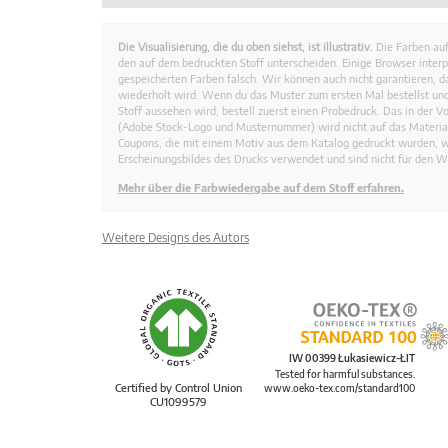
Die Visualisierung, die du oben siehst, ist illustrativ.
Die Farben auf
den auf dem bedruckten Stoff unterscheiden. Einige Browser interp
gespeicherten Farben falsch. Wir können auch nicht garantieren, 
wiederholt wird. Wenn du das Muster zum ersten Mal bestellst und
Stoff aussehen wird, bestell zuerst einen Probedruck. Das in der 
(Adobe Stock-Logo und Musternummer) wird nicht auf das Material
Coupons, die mit einem Motiv aus dem Katalog gedruckt wurden, 
Erscheinungsbildes des Drucks verwendet und sind nicht für den W
Mehr über die Farbwiedergabe auf dem Stoff erfahren.
Weitere Designs des Autors
IW 00399 Łukasiewicz-ŁIT
Tested for harmful substances.
Certified by Control Union
www.oeko-tex.com/standard100
CU1099579