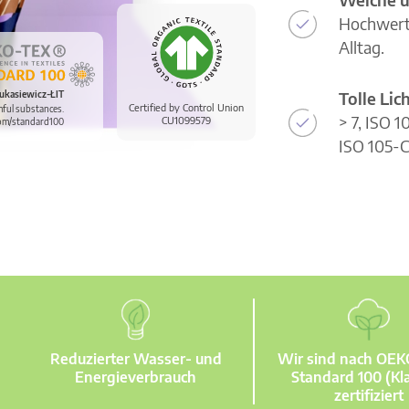
Hochwerti
Alltag.
Tolle Li
ukasiewicz-ŁIT
Certified by Control Union
mful substances.
> 7, ISO 
CU1099579
om/standard100
ISO 105-C
Reduzierter Wasser- und
Wir sind nach OE
Energieverbrauch
Standard 100 (Kla
zertifiziert