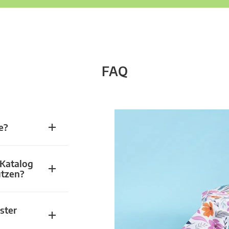
FAQ
e?
 Katalog
utzen?
ster