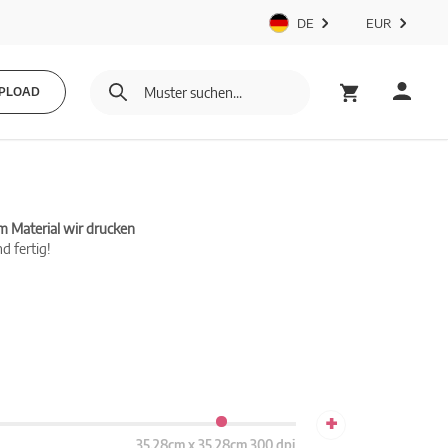
DE
EUR
PLOAD
m Material wir drucken
d fertig!
+
35.28cm x 35.28cm 300 dpi