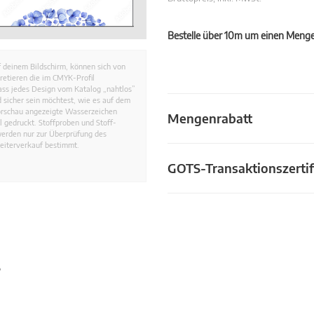
Bestelle über 10m um einen Mengen
 deinem Bildschirm, können sich von
retieren die im CMYK-Profil
dass jedes Design vom Katalog „nahtlos”
 sicher sein möchtest, wie es auf dem
Vorschau angezeigte Wasserzeichen
Mengenrabatt
 gedruckt. Stoffproben und Stoff-
werden nur zur Überprüfung des
eiterverkauf bestimmt.
GOTS-Transaktionszertif