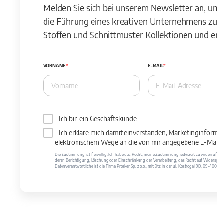
Melden Sie sich bei unserem Newsletter an, u
die Führung eines kreativen Unternehmens zu
Stoffen und Schnittmuster Kollektionen und 
VORNAME
E-MAIL
Ich bin ein Geschäftskunde
Ich erkläre mich damit einverstanden, Marketinginfor
elektronischem Wege an die von mir angegebene E-Mail
Die Zustimmung ist freiwillig. Ich habe das Recht, meine Zustimmung jederzeit zu widerr
deren Berichtigung, Löschung oder Einschränkung der Verarbeitung, das Recht auf Widersp
Datenverantwortliche ist die Firma Prosker Sp. z o.o., mit Sitz in der ul. Kostrogaj 9D, 09-