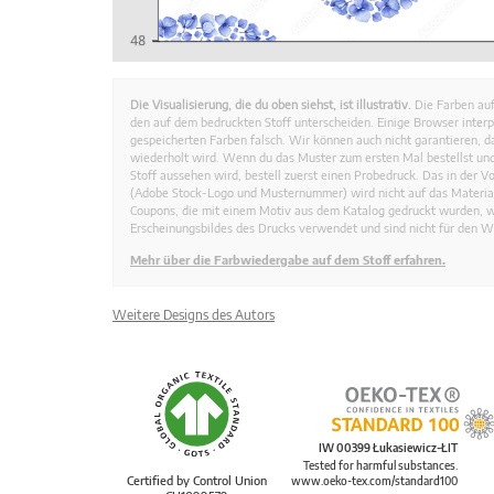
Die Visualisierung, die du oben siehst, ist illustrativ.
Die Farben auf
den auf dem bedruckten Stoff unterscheiden. Einige Browser interp
gespeicherten Farben falsch. Wir können auch nicht garantieren, 
wiederholt wird. Wenn du das Muster zum ersten Mal bestellst und
Stoff aussehen wird, bestell zuerst einen Probedruck. Das in der 
(Adobe Stock-Logo und Musternummer) wird nicht auf das Material
Coupons, die mit einem Motiv aus dem Katalog gedruckt wurden, 
Erscheinungsbildes des Drucks verwendet und sind nicht für den W
Mehr über die Farbwiedergabe auf dem Stoff erfahren.
Weitere Designs des Autors
IW 00399 Łukasiewicz-ŁIT
Tested for harmful substances.
Certified by Control Union
www.oeko-tex.com/standard100