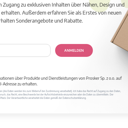
m Zugang zu exklusiven Inhalten über Nähen, Design und
 erhalten. Außerdem erfahren Sie als Erstes von neuen
erhalten Sonderangebote und Rabatte.
ANMELDEN
mationen über Produkte und Dienstleistungen von Prosker Sp. z o.o. auf
-Adresse zu erhalten.
ufen (die Daten werden bis zum Widerruf der Zustimmung verarbeitet). Ich habe das Recht auf Zugang zu den Daten,
ruch, das Recht, eine Beschwerde bei der Aufsichtsbehörde einzureichen oder die Daten zu übermitteln. Der
400 Płock. Der Verantwortliche verarbeitet die Daten gemäß der Datenschutzerklärung.