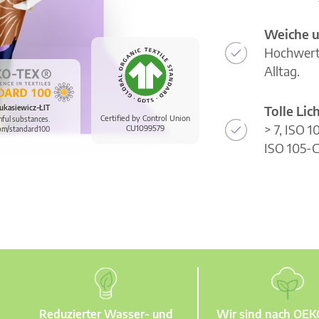
Weiche u
Hochwerti
Alltag.
Tolle Li
ukasiewicz-ŁIT
Certified by Control Union
mful substances.
> 7, ISO 
CU1099579
om/standard100
ISO 105-C
Reduzierter Wasser- und
Wir sind nach OE