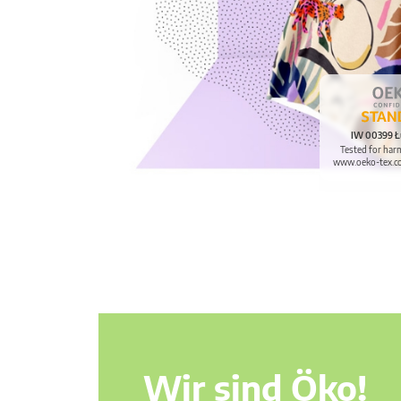
IW 00399 Ł
Tested for har
www.oeko-tex.c
Wir sind Öko!