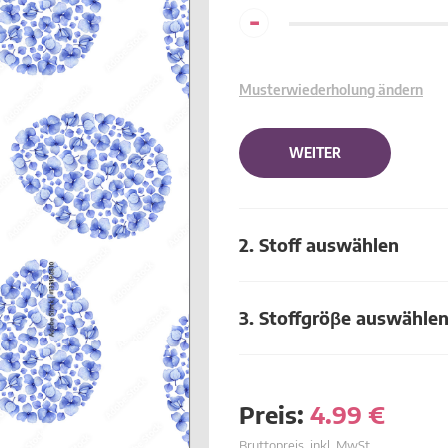
-
Musterwiederholung ändern
WEITER
2. Stoff auswählen
3. Stoffgröβe auswähle
Preis:
4.99
€
Bruttopreis, inkl. MwSt.