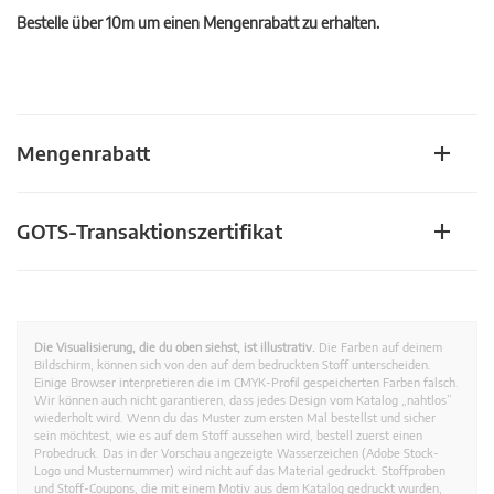
Bestelle über 10m um einen Mengenrabatt zu erhalten.
Mengenrabatt
GOTS-Transaktionszertifikat
Die Visualisierung, die du oben siehst, ist illustrativ.
Die Farben auf deinem
Bildschirm, können sich von den auf dem bedruckten Stoff unterscheiden.
Einige Browser interpretieren die im CMYK-Profil gespeicherten Farben falsch.
Wir können auch nicht garantieren, dass jedes Design vom Katalog „nahtlos”
wiederholt wird. Wenn du das Muster zum ersten Mal bestellst und sicher
sein möchtest, wie es auf dem Stoff aussehen wird, bestell zuerst einen
Probedruck. Das in der Vorschau angezeigte Wasserzeichen (Adobe Stock-
Logo und Musternummer) wird nicht auf das Material gedruckt. Stoffproben
und Stoff-Coupons, die mit einem Motiv aus dem Katalog gedruckt wurden,