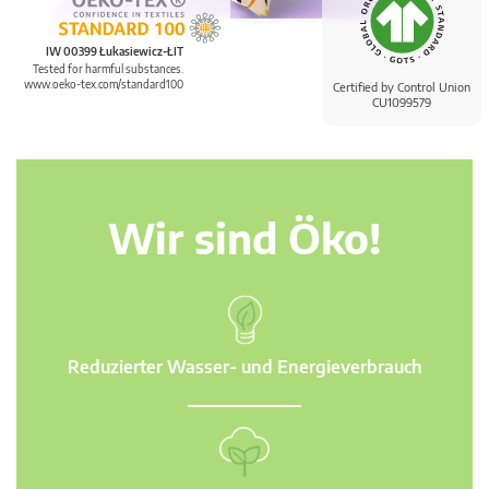
IW 00399 Łukasiewicz-ŁIT
Tested for harmful substances.
www.oeko-tex.com/standard100
Certified by Control Union
CU1099579
Wir sind Öko!
Reduzierter Wasser- und Energieverbrauch