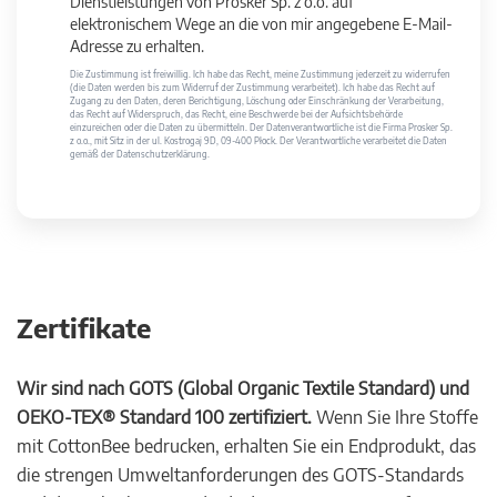
Dienstleistungen von Prosker Sp. z o.o. auf
elektronischem Wege an die von mir angegebene E-Mail-
Adresse zu erhalten.
Die Zustimmung ist freiwillig. Ich habe das Recht, meine Zustimmung jederzeit zu widerrufen
(die Daten werden bis zum Widerruf der Zustimmung verarbeitet). Ich habe das Recht auf
Zugang zu den Daten, deren Berichtigung, Löschung oder Einschränkung der Verarbeitung,
das Recht auf Widerspruch, das Recht, eine Beschwerde bei der Aufsichtsbehörde
einzureichen oder die Daten zu übermitteln. Der Datenverantwortliche ist die Firma Prosker Sp.
z o.o., mit Sitz in der ul. Kostrogaj 9D, 09-400 Płock. Der Verantwortliche verarbeitet die Daten
gemäß der Datenschutzerklärung.
Zertifikate
Wir sind nach GOTS (Global Organic Textile Standard) und
OEKO-TEX® Standard 100 zertifiziert.
Wenn Sie Ihre Stoffe
mit CottonBee bedrucken, erhalten Sie ein Endprodukt, das
die strengen Umweltanforderungen des GOTS-Standards