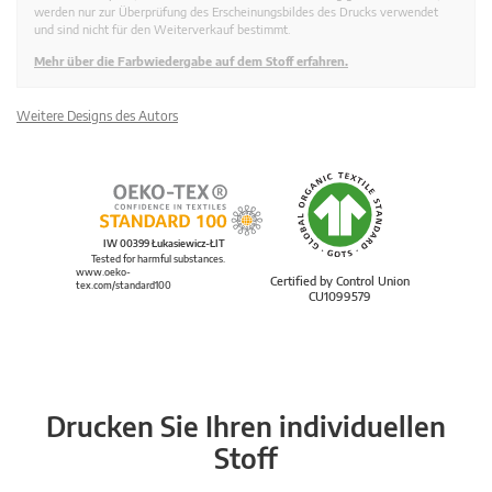
werden nur zur Überprüfung des Erscheinungsbildes des Drucks verwendet
und sind nicht für den Weiterverkauf bestimmt.
Mehr über die Farbwiedergabe auf dem Stoff erfahren.
Weitere Designs des Autors
IW 00399 Łukasiewicz-ŁIT
Tested for harmful substances.
www.oeko-
Certified by Control Union
tex.com/standard100
CU1099579
Drucken Sie Ihren individuellen
Stoff