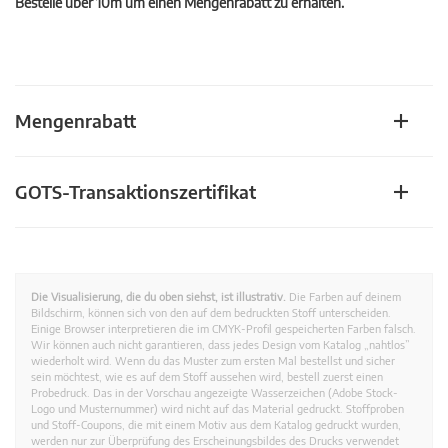
Bestelle über 10m um einen Mengenrabatt zu erhalten.
Mengenrabatt
GOTS-Transaktionszertifikat
Die Visualisierung, die du oben siehst, ist illustrativ.
Die Farben auf deinem
Bildschirm, können sich von den auf dem bedruckten Stoff unterscheiden.
Einige Browser interpretieren die im CMYK-Profil gespeicherten Farben falsch.
Wir können auch nicht garantieren, dass jedes Design vom Katalog „nahtlos”
wiederholt wird. Wenn du das Muster zum ersten Mal bestellst und sicher
sein möchtest, wie es auf dem Stoff aussehen wird, bestell zuerst einen
Probedruck. Das in der Vorschau angezeigte Wasserzeichen (Adobe Stock-
Logo und Musternummer) wird nicht auf das Material gedruckt. Stoffproben
und Stoff-Coupons, die mit einem Motiv aus dem Katalog gedruckt wurden,
werden nur zur Überprüfung des Erscheinungsbildes des Drucks verwendet