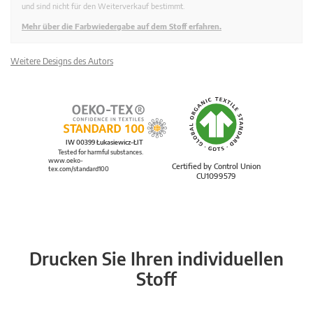
und sind nicht für den Weiterverkauf bestimmt.
Mehr über die Farbwiedergabe auf dem Stoff erfahren.
Weitere Designs des Autors
IW 00399 Łukasiewicz-ŁIT
Tested for harmful substances.
www.oeko-
Certified by Control Union
tex.com/standard100
CU1099579
Drucken Sie Ihren individuellen
Stoff