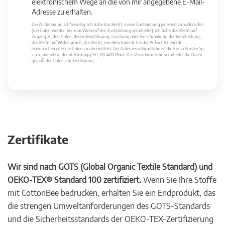
elektronischem Wege an die von mir angegebene E-Mail-
Adresse zu erhalten.
Die Zustimmung ist freiwillig. Ich habe das Recht, meine Zustimmung jederzeit zu widerrufen
(die Daten werden bis zum Widerruf der Zustimmung verarbeitet). Ich habe das Recht auf
Zugang zu den Daten, deren Berichtigung, Löschung oder Einschränkung der Verarbeitung,
das Recht auf Widerspruch, das Recht, eine Beschwerde bei der Aufsichtsbehörde
einzureichen oder die Daten zu übermitteln. Der Datenverantwortliche ist die Firma Prosker Sp.
z o.o., mit Sitz in der ul. Kostrogaj 9D, 09-400 Płock. Der Verantwortliche verarbeitet die Daten
gemäß der Datenschutzerklärung.
Zertifikate
Wir sind nach GOTS (Global Organic Textile Standard) und
OEKO-TEX® Standard 100 zertifiziert.
Wenn Sie Ihre Stoffe
mit CottonBee bedrucken, erhalten Sie ein Endprodukt, das
die strengen Umweltanforderungen des GOTS-Standards
und die Sicherheitsstandards der OEKO-TEX-Zertifizierung