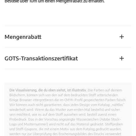
Bestelle über 10m um einen Mengenrabatt zu erhalten.
Mengenrabatt
GOTS-Transaktionszertifikat
Die Visualisierung, die du oben siehst, ist illustrativ.
Die Farben auf deinem
Bildschirm, können sich von den auf dem bedruckten Stoff unterscheiden.
Einige Browser interpretieren die im CMYK-Profil gespeicherten Farben falsch.
Wir können auch nicht garantieren, dass jedes Design vom Katalog „nahtlos”
wiederholt wird. Wenn du das Muster zum ersten Mal bestellst und sicher
sein möchtest, wie es auf dem Stoff aussehen wird, bestell zuerst einen
Probedruck. Das in der Vorschau angezeigte Wasserzeichen (Adobe Stock-
Logo und Musternummer) wird nicht auf das Material gedruckt. Stoffproben
und Stoff-Coupons, die mit einem Motiv aus dem Katalog gedruckt wurden,
werden nur zur Überprüfung des Erscheinungsbildes des Drucks verwendet