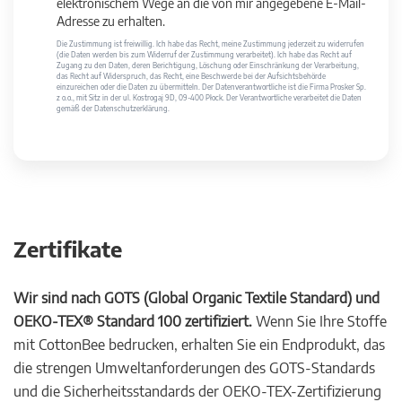
elektronischem Wege an die von mir angegebene E-Mail-
Adresse zu erhalten.
Die Zustimmung ist freiwillig. Ich habe das Recht, meine Zustimmung jederzeit zu widerrufen
(die Daten werden bis zum Widerruf der Zustimmung verarbeitet). Ich habe das Recht auf
Zugang zu den Daten, deren Berichtigung, Löschung oder Einschränkung der Verarbeitung,
das Recht auf Widerspruch, das Recht, eine Beschwerde bei der Aufsichtsbehörde
einzureichen oder die Daten zu übermitteln. Der Datenverantwortliche ist die Firma Prosker Sp.
z o.o., mit Sitz in der ul. Kostrogaj 9D, 09-400 Płock. Der Verantwortliche verarbeitet die Daten
gemäß der Datenschutzerklärung.
Zertifikate
Wir sind nach GOTS (Global Organic Textile Standard) und
OEKO-TEX® Standard 100 zertifiziert.
Wenn Sie Ihre Stoffe
mit CottonBee bedrucken, erhalten Sie ein Endprodukt, das
die strengen Umweltanforderungen des GOTS-Standards
und die Sicherheitsstandards der OEKO-TEX-Zertifizierung