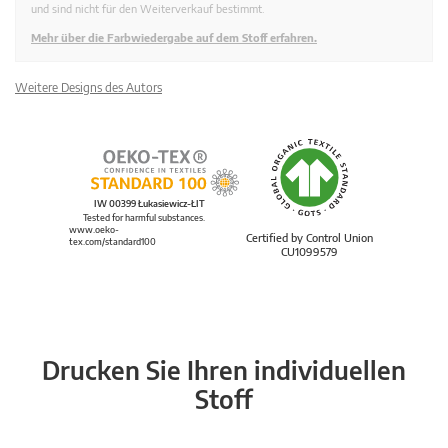
und sind nicht für den Weiterverkauf bestimmt.
Mehr über die Farbwiedergabe auf dem Stoff erfahren.
Weitere Designs des Autors
IW 00399 Łukasiewicz-ŁIT
Tested for harmful substances.
www.oeko-
Certified by Control Union
tex.com/standard100
CU1099579
Drucken Sie Ihren individuellen
Stoff