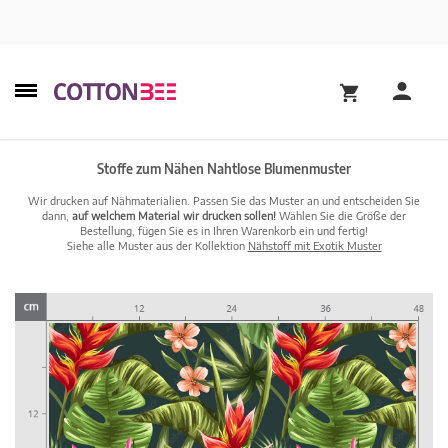
Stoffe zum Nähen Nahtlose Blumenmuster
Wir drucken auf Nähmaterialien. Passen Sie das Muster an und entscheiden Sie
dann,
auf welchem Material wir drucken sollen!
Wählen Sie die Größe der
Bestellung, fügen Sie es in Ihren Warenkorb ein und fertig!
Siehe alle Muster aus der Kollektion
Nähstoff mit Exotik Muster