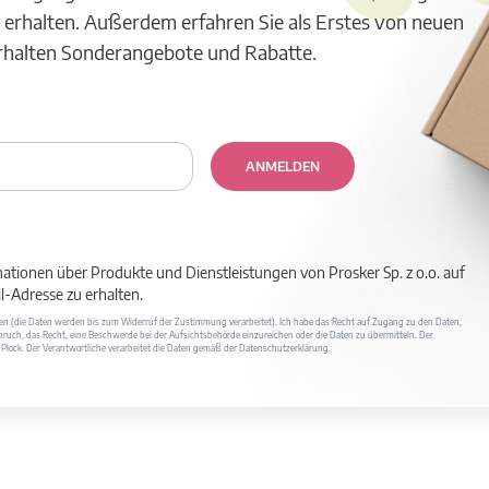
 erhalten. Außerdem erfahren Sie als Erstes von neuen
erhalten Sonderangebote und Rabatte.
ANMELDEN
mationen über Produkte und Dienstleistungen von Prosker Sp. z o.o. auf
-Adresse zu erhalten.
ufen (die Daten werden bis zum Widerruf der Zustimmung verarbeitet). Ich habe das Recht auf Zugang zu den Daten,
ruch, das Recht, eine Beschwerde bei der Aufsichtsbehörde einzureichen oder die Daten zu übermitteln. Der
400 Płock. Der Verantwortliche verarbeitet die Daten gemäß der Datenschutzerklärung.