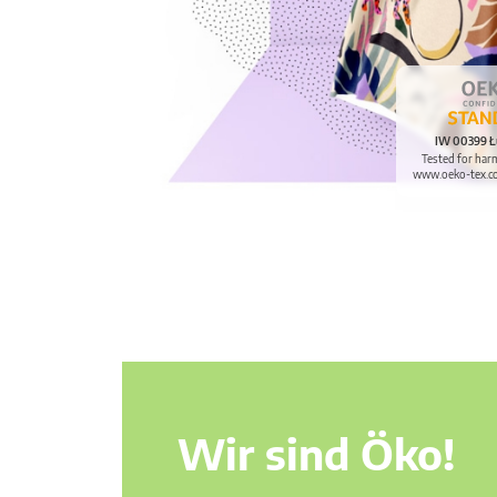
IW 00399 Ł
Tested for har
www.oeko-tex.c
Wir sind Öko!