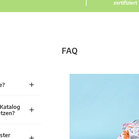
zertifiziert
FAQ
e?
 Katalog
utzen?
ster