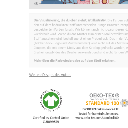
Die Visualisierung, die du oben siehst, ist illustrativ.
Die Farben auf
den auf dem bedruckten Stoff unterscheiden. Einige Browser interp
gespeicherten Farben falsch. Wir können auch nicht garantieren, 
wiederholt wird. Wenn du das Muster zum ersten Mal bestellst und
Stoff aussehen wird, bestell zuerst einen Probedruck. Das in der 
(Adobe Stock-Logo und Musternummer) wird nicht auf das Material
Coupons, die mit einem Motiv aus dem Katalog gedruckt wurden, 
Erscheinungsbildes des Drucks verwendet und sind nicht für den W
Mehr über die Farbwiedergabe auf dem Stoff erfahren.
Weitere Designs des Autors
IW 00399 Łukasiewicz-ŁIT
Tested for harmful substances.
Certified by Control Union
www.oeko-tex.com/standard100
CU1099579