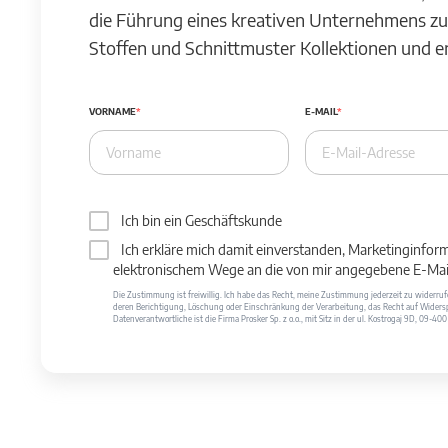
die Führung eines kreativen Unternehmens zu
Stoffen und Schnittmuster Kollektionen und 
VORNAME
E-MAIL
Ich bin ein Geschäftskunde
Ich erkläre mich damit einverstanden, Marketinginfor
elektronischem Wege an die von mir angegebene E-Mail
Die Zustimmung ist freiwillig. Ich habe das Recht, meine Zustimmung jederzeit zu widerr
deren Berichtigung, Löschung oder Einschränkung der Verarbeitung, das Recht auf Widersp
Datenverantwortliche ist die Firma Prosker Sp. z o.o., mit Sitz in der ul. Kostrogaj 9D, 09-