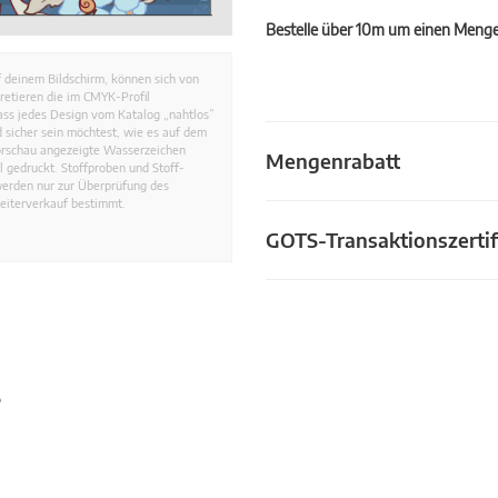
Bestelle über 10m um einen Mengen
 deinem Bildschirm, können sich von
retieren die im CMYK-Profil
dass jedes Design vom Katalog „nahtlos”
 sicher sein möchtest, wie es auf dem
Vorschau angezeigte Wasserzeichen
Mengenrabatt
 gedruckt. Stoffproben und Stoff-
werden nur zur Überprüfung des
eiterverkauf bestimmt.
GOTS-Transaktionszertif