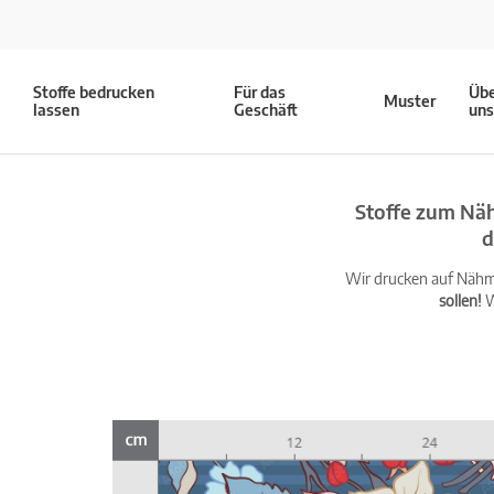
Stoffe bedrucken
Für das
Üb
Muster
lassen
Geschäft
un
Stoffe zum Näh
d
Wir drucken auf Nähma
sollen!
W