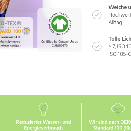
Weiche u
Hochwerti
Alltag.
Tolle Li
ukasiewicz-ŁIT
Certified by Control Union
mful substances.
> 7, ISO 
CU1099579
om/standard100
ISO 105-C
Reduzierter Wasser- und
Wir sind nach OE
Energieverbrauch
Standard 100 (Kla