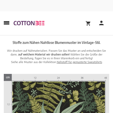
Stoffe zum Nähen Nahtlose Blumenmuster im Vintage-Stil.
Wir drucken auf Nähmaterialien. Passen Sie das Muster an und entscheiden Sie
dann,
auf welchem Material wir drucken sollen!
Wählen Sie die Größe der
Bestellung, fügen Sie es in Ihren Warenkorb ein und fertig!
Siehe alle Muster aus der Kollektion
Nähstoff für gemusterte Sweatshirts