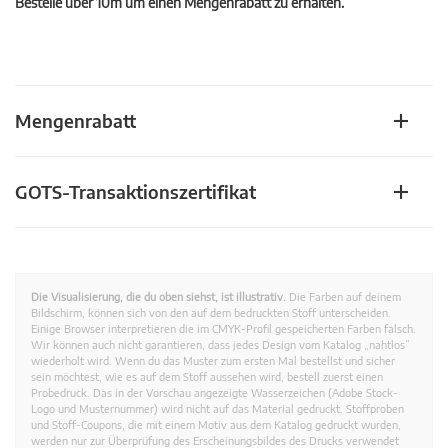
Bestelle über 10m um einen Mengenrabatt zu erhalten.
Mengenrabatt
GOTS-Transaktionszertifikat
Die Visualisierung, die du oben siehst, ist illustrativ.
Die Farben auf deinem
Bildschirm, können sich von den auf dem bedruckten Stoff unterscheiden.
Einige Browser interpretieren die im CMYK-Profil gespeicherten Farben falsch.
Wir können auch nicht garantieren, dass jedes Design vom Katalog „nahtlos”
wiederholt wird. Wenn du das Muster zum ersten Mal bestellst und sicher
sein möchtest, wie es auf dem Stoff aussehen wird, bestell zuerst einen
Probedruck. Das in der Vorschau angezeigte Wasserzeichen (Adobe Stock-
Logo und Musternummer) wird nicht auf das Material gedruckt. Stoffproben
und Stoff-Coupons, die mit einem Motiv aus dem Katalog gedruckt wurden,
werden nur zur Überprüfung des Erscheinungsbildes des Drucks verwendet