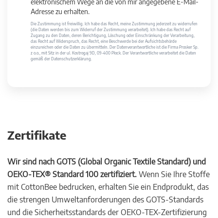
elektronischem Wege an die von mir angegebene E-Mail-
Adresse zu erhalten.
Die Zustimmung ist freiwillig. Ich habe das Recht, meine Zustimmung jederzeit zu widerrufen
(die Daten werden bis zum Widerruf der Zustimmung verarbeitet). Ich habe das Recht auf
Zugang zu den Daten, deren Berichtigung, Löschung oder Einschränkung der Verarbeitung,
das Recht auf Widerspruch, das Recht, eine Beschwerde bei der Aufsichtsbehörde
einzureichen oder die Daten zu übermitteln. Der Datenverantwortliche ist die Firma Prosker Sp.
z o.o., mit Sitz in der ul. Kostrogaj 9D, 09-400 Płock. Der Verantwortliche verarbeitet die Daten
gemäß der Datenschutzerklärung.
Zertifikate
Wir sind nach GOTS (Global Organic Textile Standard) und
OEKO-TEX® Standard 100 zertifiziert.
Wenn Sie Ihre Stoffe
mit CottonBee bedrucken, erhalten Sie ein Endprodukt, das
die strengen Umweltanforderungen des GOTS-Standards
und die Sicherheitsstandards der OEKO-TEX-Zertifizierung