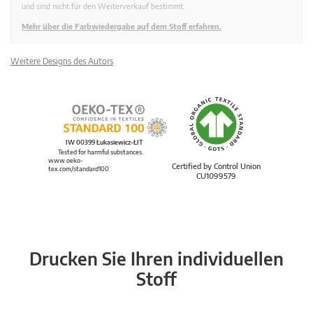
und sind nicht für den Weiterverkauf bestimmt.
Mehr über die Farbwiedergabe auf dem Stoff erfahren.
Weitere Designs des Autors
IW 00399 Łukasiewicz-ŁIT
Tested for harmful substances.
www.oeko-
Certified by Control Union
tex.com/standard100
CU1099579
Drucken Sie Ihren individuellen
Stoff