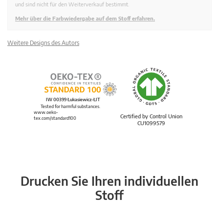
und sind nicht für den Weiterverkauf bestimmt.
Mehr über die Farbwiedergabe auf dem Stoff erfahren.
Weitere Designs des Autors
IW 00399 Łukasiewicz-ŁIT
Tested for harmful substances.
www.oeko-
Certified by Control Union
tex.com/standard100
CU1099579
Drucken Sie Ihren individuellen
Stoff