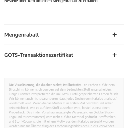
Bestelle über 10m um einen Mengenrabatt zu erhalten.
Mengenrabatt
GOTS-Transaktionszertifikat
Die Visualisierung, die du oben siehst, ist illustrativ.
Die Farben auf deinem
Bildschirm, können sich von den auf dem bedruckten Stoff unterscheiden.
Einige Browser interpretieren die im CMYK-Profil gespeicherten Farben falsch.
Wir können auch nicht garantieren, dass jedes Design vom Katalog „nahtlos”
wiederholt wird. Wenn du das Muster zum ersten Mal bestellst und sicher
sein möchtest, wie es auf dem Stoff aussehen wird, bestell zuerst einen
Probedruck. Das in der Vorschau angezeigte Wasserzeichen (Adobe Stock-
Logo und Musternummer) wird nicht auf das Material gedruckt. Stoffproben
und Stoff-Coupons, die mit einem Motiv aus dem Katalog gedruckt wurden,
werden nur zur Überprüfung des Erscheinungsbildes des Drucks verwendet