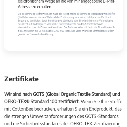
elektronischem Wege an die von mir angegebene E-Mail-
Adresse zu erhalten.
Die Zustimmung ist freiwillig. Ich habe das Recht, meine Zustimmung jederzeit zu widerrufen
(die Daten werden bis zum Widerruf der Zustimmung verarbeitet). Ich habe das Recht auf
Zugang zu den Daten, deren Berichtigung, Löschung oder Einschränkung der Verarbeitung,
das Recht auf Widerspruch, das Recht, eine Beschwerde bei der Aufsichtsbehörde
einzureichen oder die Daten zu übermitteln. Der Datenverantwortliche ist die Firma Prosker Sp.
z o.o., mit Sitz in der ul. Kostrogaj 9D, 09-400 Płock. Der Verantwortliche verarbeitet die Daten
gemäß der Datenschutzerklärung.
Zertifikate
Wir sind nach GOTS (Global Organic Textile Standard) und
OEKO-TEX® Standard 100 zertifiziert.
Wenn Sie Ihre Stoffe
mit CottonBee bedrucken, erhalten Sie ein Endprodukt, das
die strengen Umweltanforderungen des GOTS-Standards
und die Sicherheitsstandards der OEKO-TEX-Zertifizierung