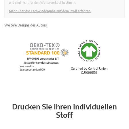
und sind nicht für den Weiterverkauf bestimmt.
Mehr über die Farbwiedergabe auf dem Stoff erfahren.
Weitere Designs des Autors
IW 00399 Łukasiewicz-ŁIT
Tested for harmful substances.
www.oeko-
Certified by Control Union
tex.com/standard100
CU1099579
Drucken Sie Ihren individuellen
Stoff