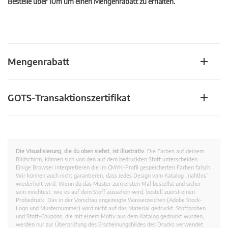
Bestelle über 10m um einen Mengenrabatt zu erhalten.
Mengenrabatt
GOTS-Transaktionszertifikat
Die Visualisierung, die du oben siehst, ist illustrativ.
Die Farben auf deinem
Bildschirm, können sich von den auf dem bedruckten Stoff unterscheiden.
Einige Browser interpretieren die im CMYK-Profil gespeicherten Farben falsch.
Wir können auch nicht garantieren, dass jedes Design vom Katalog „nahtlos”
wiederholt wird. Wenn du das Muster zum ersten Mal bestellst und sicher
sein möchtest, wie es auf dem Stoff aussehen wird, bestell zuerst einen
Probedruck. Das in der Vorschau angezeigte Wasserzeichen (Adobe Stock-
Logo und Musternummer) wird nicht auf das Material gedruckt. Stoffproben
und Stoff-Coupons, die mit einem Motiv aus dem Katalog gedruckt wurden,
werden nur zur Überprüfung des Erscheinungsbildes des Drucks verwendet