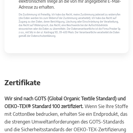
elektronischem Wege an die von mir angegebene E-Mail-
Adresse zu erhalten.
Die Zustimmung ist freiwillig. Ich habe das Recht, meine Zustimmung jederzeit zu widerrufen
(die Daten werden bis zum Widerruf der Zustimmung verarbeitet). Ich habe das Recht auf
Zugang zu den Daten, deren Berichtigung, Löschung oder Einschränkung der Verarbeitung,
das Recht auf Widerspruch, das Recht, eine Beschwerde bei der Aufsichtsbehörde
einzureichen oder die Daten zu übermitteln. Der Datenverantwortliche ist die Firma Prosker Sp.
z o.o., mit Sitz in der ul. Kostrogaj 9D, 09-400 Płock. Der Verantwortliche verarbeitet die Daten
gemäß der Datenschutzerklärung.
Zertifikate
Wir sind nach GOTS (Global Organic Textile Standard) und
OEKO-TEX® Standard 100 zertifiziert.
Wenn Sie Ihre Stoffe
mit CottonBee bedrucken, erhalten Sie ein Endprodukt, das
die strengen Umweltanforderungen des GOTS-Standards
und die Sicherheitsstandards der OEKO-TEX-Zertifizierung