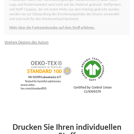
Logo und Musternummer) wird nicht auf das Material gedruckt. Stoffproben
und Stoff-Coupons, die mit einem Motiv aus dem Katalog gedruckt wurden,
werden nur zur Überprüfung des Erscheinungsbildes des Drucks verwendet
und sind nicht für den Weiterverkauf bestimmt.
Mehr über die Farbwiedergabe auf dem Stoff erfahren.
Weitere Designs des Autors
IW 00399 Łukasiewicz-ŁIT
Tested for harmful substances.
www.oeko-
Certified by Control Union
tex.com/standard100
CU1099579
Drucken Sie Ihren individuellen