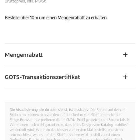
Bruttopreis, inkl. MwSt.
Bestelle über 10m um einen Mengenrabatt zu erhalten.
Mengenrabatt
GOTS-Transaktionszertifikat
Die Visualisierung, die du oben siehst, ist illustrativ.
Die Farben auf deinem
Bildschirm, können sich von den auf dem bedruckten Stoff unterscheiden.
Einige Browser interpretieren die im CMYK-Profil gespeicherten Farben falsch.
Wir können auch nicht garantieren, dass jedes Design vom Katalog „nahtlos”
wiederholt wird. Wenn du das Muster zum ersten Mal bestellst und sicher
sein möchtest, wie es auf dem Stoff aussehen wird, bestell zuerst einen
Probedruck. Das in der Vorschau angezeigte Wasserzeichen (Adobe Stock-