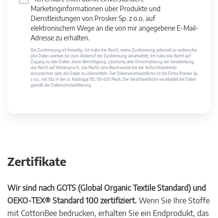
Marketinginformationen über Produkte und
Dienstleistungen von Prosker Sp. z o.o. auf
elektronischem Wege an die von mir angegebene E-Mail-
Adresse zu erhalten.
Die Zustimmung ist freiwillig. Ich habe das Recht, meine Zustimmung jederzeit zu widerrufen
(die Daten werden bis zum Widerruf der Zustimmung verarbeitet). Ich habe das Recht auf
Zugang zu den Daten, deren Berichtigung, Löschung oder Einschränkung der Verarbeitung,
das Recht auf Widerspruch, das Recht, eine Beschwerde bei der Aufsichtsbehörde
einzureichen oder die Daten zu übermitteln. Der Datenverantwortliche ist die Firma Prosker Sp.
z o.o., mit Sitz in der ul. Kostrogaj 9D, 09-400 Płock. Der Verantwortliche verarbeitet die Daten
gemäß der Datenschutzerklärung.
Zertifikate
Wir sind nach GOTS (Global Organic Textile Standard) und
OEKO-TEX® Standard 100 zertifiziert.
Wenn Sie Ihre Stoffe
mit CottonBee bedrucken, erhalten Sie ein Endprodukt, das