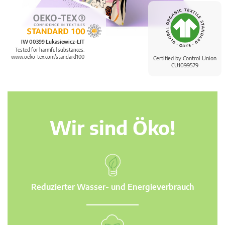
IW 00399 Łukasiewicz-ŁIT
Tested for harmful substances.
www.oeko-tex.com/standard100
Certified by Control Union
CU1099579
Wir sind Öko!
Reduzierter Wasser- und Energieverbrauch