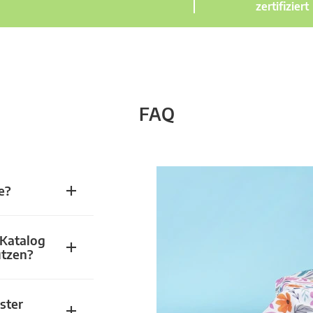
zertifiziert
FAQ
e?
 Katalog
utzen?
ster