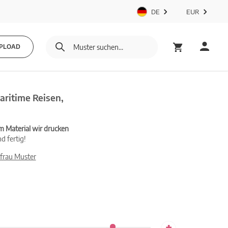
DE
EUR
PLOAD
ritime Reisen,
m Material wir drucken
d fertig!
frau Muster
+