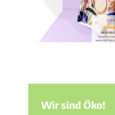
IW 00399 Ł
Tested for har
www.oeko-tex.c
Wir sind Öko!