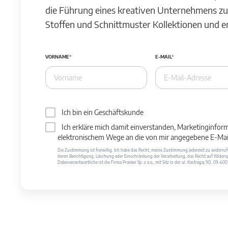
die Führung eines kreativen Unternehmens zu
Stoffen und Schnittmuster Kollektionen und 
VORNAME
E-MAIL
Ich bin ein Geschäftskunde
Ich erkläre mich damit einverstanden, Marketinginfor
elektronischem Wege an die von mir angegebene E-Mail
Die Zustimmung ist freiwillig. Ich habe das Recht, meine Zustimmung jederzeit zu widerr
deren Berichtigung, Löschung oder Einschränkung der Verarbeitung, das Recht auf Widersp
Datenverantwortliche ist die Firma Prosker Sp. z o.o., mit Sitz in der ul. Kostrogaj 9D, 09-