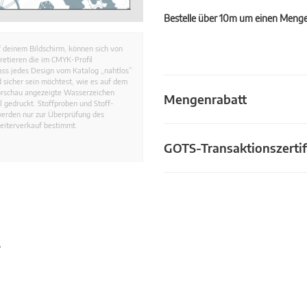
Bestelle über 10m um einen Mengen
 deinem Bildschirm, können sich von
retieren die im CMYK-Profil
dass jedes Design vom Katalog „nahtlos”
 sicher sein möchtest, wie es auf dem
Vorschau angezeigte Wasserzeichen
Mengenrabatt
 gedruckt. Stoffproben und Stoff-
werden nur zur Überprüfung des
eiterverkauf bestimmt.
GOTS-Transaktionszertif