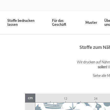
Stoffe bedrucken
Für das
Üb
Muster
lassen
Geschäft
un
Stoffe zum Nä
Wir drucken auf Nähma
sollen!
W
Siehe alle 