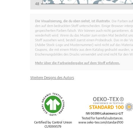
Die Visualisierung, die du oben siehst, ist illustrativ.
Die Farben auf
den auf dem bedruckten Stoff unterscheiden. Einige Browser interp
gespeicherten Farben falsch. Wir können auch nicht garantieren, 
wiederholt wird. Wenn du das Muster zum ersten Mal bestellst und
Stoff aussehen wird, bestell zuerst einen Probedruck. Das in der 
(Adobe Stock-Logo und Musternummer) wird nicht auf das Material
Coupons, die mit einem Motiv aus dem Katalog gedruckt wurden, 
Erscheinungsbildes des Drucks verwendet und sind nicht für den W
Mehr über die Farbwiedergabe auf dem Stoff erfahren.
Weitere Designs des Autors
IW 00399 Łukasiewicz-ŁIT
Tested for harmful substances.
Certified by Control Union
www.oeko-tex.com/standard100
CU1099579