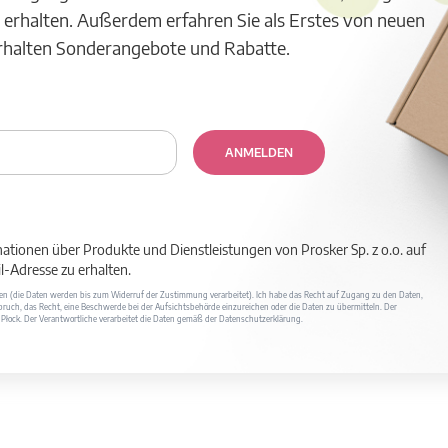
 erhalten. Außerdem erfahren Sie als Erstes von neuen
erhalten Sonderangebote und Rabatte.
ANMELDEN
mationen über Produkte und Dienstleistungen von Prosker Sp. z o.o. auf
-Adresse zu erhalten.
ufen (die Daten werden bis zum Widerruf der Zustimmung verarbeitet). Ich habe das Recht auf Zugang zu den Daten,
ruch, das Recht, eine Beschwerde bei der Aufsichtsbehörde einzureichen oder die Daten zu übermitteln. Der
400 Płock. Der Verantwortliche verarbeitet die Daten gemäß der Datenschutzerklärung.