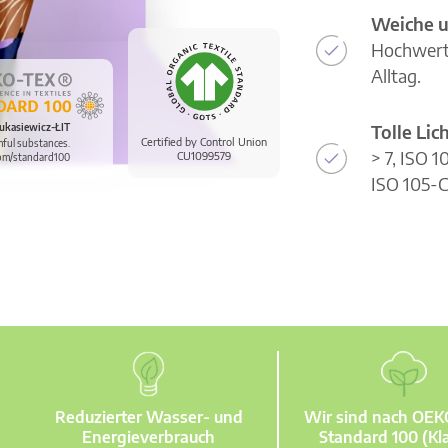
Weiche u
Hochwerti
Alltag.
Tolle Li
ukasiewicz-ŁIT
Certified by Control Union
mful substances.
> 7, ISO 
CU1099579
om/standard100
ISO 105-C
Reduzierter Wasser- und
Wir sind nach OE
Energieverbrauch
Standard 100 (Kla