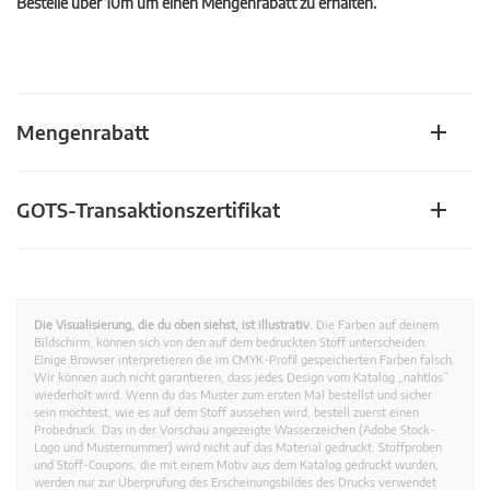
Bestelle über 10m um einen Mengenrabatt zu erhalten.
Mengenrabatt
GOTS-Transaktionszertifikat
Die Visualisierung, die du oben siehst, ist illustrativ.
Die Farben auf deinem
Bildschirm, können sich von den auf dem bedruckten Stoff unterscheiden.
Einige Browser interpretieren die im CMYK-Profil gespeicherten Farben falsch.
Wir können auch nicht garantieren, dass jedes Design vom Katalog „nahtlos”
wiederholt wird. Wenn du das Muster zum ersten Mal bestellst und sicher
sein möchtest, wie es auf dem Stoff aussehen wird, bestell zuerst einen
Probedruck. Das in der Vorschau angezeigte Wasserzeichen (Adobe Stock-
Logo und Musternummer) wird nicht auf das Material gedruckt. Stoffproben
und Stoff-Coupons, die mit einem Motiv aus dem Katalog gedruckt wurden,
werden nur zur Überprüfung des Erscheinungsbildes des Drucks verwendet