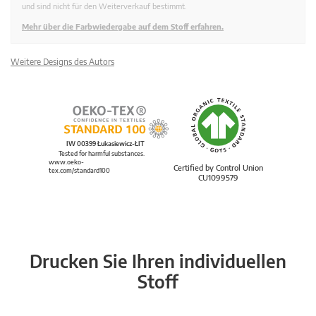
und sind nicht für den Weiterverkauf bestimmt.
Mehr über die Farbwiedergabe auf dem Stoff erfahren.
Weitere Designs des Autors
IW 00399 Łukasiewicz-ŁIT
Tested for harmful substances.
www.oeko-
Certified by Control Union
tex.com/standard100
CU1099579
Drucken Sie Ihren individuellen
Stoff