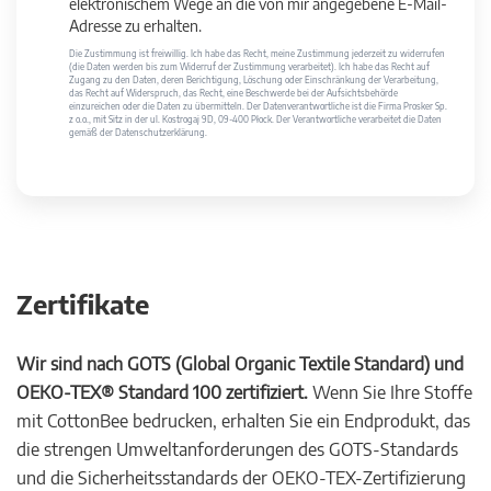
elektronischem Wege an die von mir angegebene E-Mail-
Adresse zu erhalten.
Die Zustimmung ist freiwillig. Ich habe das Recht, meine Zustimmung jederzeit zu widerrufen
(die Daten werden bis zum Widerruf der Zustimmung verarbeitet). Ich habe das Recht auf
Zugang zu den Daten, deren Berichtigung, Löschung oder Einschränkung der Verarbeitung,
das Recht auf Widerspruch, das Recht, eine Beschwerde bei der Aufsichtsbehörde
einzureichen oder die Daten zu übermitteln. Der Datenverantwortliche ist die Firma Prosker Sp.
z o.o., mit Sitz in der ul. Kostrogaj 9D, 09-400 Płock. Der Verantwortliche verarbeitet die Daten
gemäß der Datenschutzerklärung.
Zertifikate
Wir sind nach GOTS (Global Organic Textile Standard) und
OEKO-TEX® Standard 100 zertifiziert.
Wenn Sie Ihre Stoffe
mit CottonBee bedrucken, erhalten Sie ein Endprodukt, das
die strengen Umweltanforderungen des GOTS-Standards
und die Sicherheitsstandards der OEKO-TEX-Zertifizierung