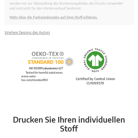
werden nur zur Überprüfung des Erscheinungsbildes des Drucks verwendet
und sind nicht für den Weiterverkauf bestimmt.
Mehr über die Farbwiedergabe auf dem Stoff erfahren.
Weitere Designs des Autors
IW 00399 Łukasiewicz-ŁIT
Tested for harmful substances.
www.oeko-
Certified by Control Union
tex.com/standard100
CU1099579
Drucken Sie Ihren individuellen
Stoff