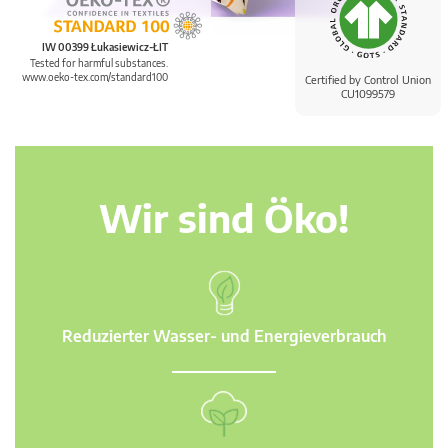
IW 00399 Łukasiewicz-ŁIT
Tested for harmful substances.
www.oeko-tex.com/standard100
Certified by Control Union
CU1099579
Wir sind Öko!
Reduzierter Wasser- und Energieverbrauch