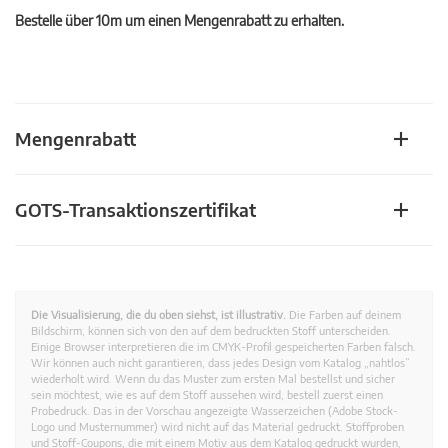
Bestelle über 10m um einen Mengenrabatt zu erhalten.
Mengenrabatt
GOTS-Transaktionszertifikat
Die Visualisierung, die du oben siehst, ist illustrativ.
Die Farben auf deinem
Bildschirm, können sich von den auf dem bedruckten Stoff unterscheiden.
Einige Browser interpretieren die im CMYK-Profil gespeicherten Farben falsch.
Wir können auch nicht garantieren, dass jedes Design vom Katalog „nahtlos”
wiederholt wird. Wenn du das Muster zum ersten Mal bestellst und sicher
sein möchtest, wie es auf dem Stoff aussehen wird, bestell zuerst einen
Probedruck. Das in der Vorschau angezeigte Wasserzeichen (Adobe Stock-
Logo und Musternummer) wird nicht auf das Material gedruckt. Stoffproben
und Stoff-Coupons, die mit einem Motiv aus dem Katalog gedruckt wurden,