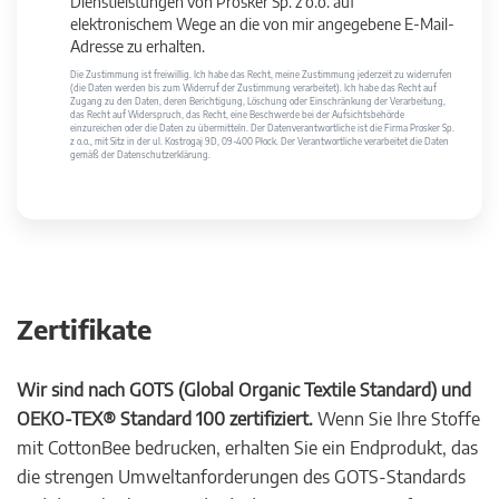
Dienstleistungen von Prosker Sp. z o.o. auf
elektronischem Wege an die von mir angegebene E-Mail-
Adresse zu erhalten.
Die Zustimmung ist freiwillig. Ich habe das Recht, meine Zustimmung jederzeit zu widerrufen
(die Daten werden bis zum Widerruf der Zustimmung verarbeitet). Ich habe das Recht auf
Zugang zu den Daten, deren Berichtigung, Löschung oder Einschränkung der Verarbeitung,
das Recht auf Widerspruch, das Recht, eine Beschwerde bei der Aufsichtsbehörde
einzureichen oder die Daten zu übermitteln. Der Datenverantwortliche ist die Firma Prosker Sp.
z o.o., mit Sitz in der ul. Kostrogaj 9D, 09-400 Płock. Der Verantwortliche verarbeitet die Daten
gemäß der Datenschutzerklärung.
Zertifikate
Wir sind nach GOTS (Global Organic Textile Standard) und
OEKO-TEX® Standard 100 zertifiziert.
Wenn Sie Ihre Stoffe
mit CottonBee bedrucken, erhalten Sie ein Endprodukt, das
die strengen Umweltanforderungen des GOTS-Standards