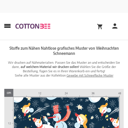
Stoffe zum Nähen Nahtlose grafisches Muster von Weihnachten
Schneemann
Wir drucken auf Nähmaterialien. Passen Sie das Muster an und entscheiden Sie
dann,
auf welchem Material wir drucken sollen!
Wählen Sie die Größe der
Bestellung, fügen Sie es in Ihren Warenkorb ein und fertig!
Siehe alle Muster aus der Kollektion
Gewebe mit Schneeflocke Muster