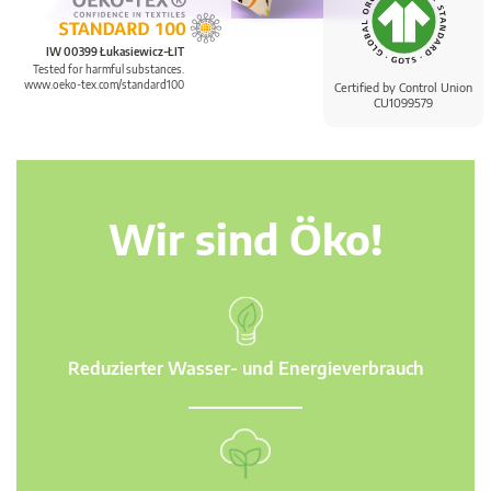
IW 00399 Łukasiewicz-ŁIT
Tested for harmful substances.
www.oeko-tex.com/standard100
Certified by Control Union
CU1099579
Wir sind Öko!
Reduzierter Wasser- und Energieverbrauch