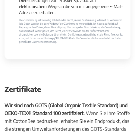
Dienstleistungen von Prosker Sp. z o.o. auf
elektronischem Wege an die von mir angegebene E-Mail-
Adresse zu erhalten.
Die Zustimmung ist freiwillig. Ich habe das Recht, meine Zustimmung jederzeit zu widerrufen
(die Daten werden bis zum Widerruf der Zustimmung verarbeitet). Ich habe das Recht auf
Zugang zu den Daten, deren Berichtigung, Löschung oder Einschränkung der Verarbeitung,
das Recht auf Widerspruch, das Recht, eine Beschwerde bei der Aufsichtsbehörde
einzureichen oder die Daten zu übermitteln. Der Datenverantwortliche ist die Firma Prosker Sp.
z o.o., mit Sitz in der ul. Kostrogaj 9D, 09-400 Płock. Der Verantwortliche verarbeitet die Daten
gemäß der Datenschutzerklärung.
Zertifikate
Wir sind nach GOTS (Global Organic Textile Standard) und
OEKO-TEX® Standard 100 zertifiziert.
Wenn Sie Ihre Stoffe
mit CottonBee bedrucken, erhalten Sie ein Endprodukt, das
die strengen Umweltanforderungen des GOTS-Standards