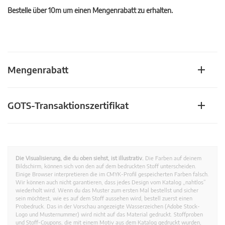
Bestelle über 10m um einen Mengenrabatt zu erhalten.
Mengenrabatt
GOTS-Transaktionszertifikat
Die Visualisierung, die du oben siehst, ist illustrativ.
Die Farben auf deinem
Bildschirm, können sich von den auf dem bedruckten Stoff unterscheiden.
Einige Browser interpretieren die im CMYK-Profil gespeicherten Farben falsch.
Wir können auch nicht garantieren, dass jedes Design vom Katalog „nahtlos”
wiederholt wird. Wenn du das Muster zum ersten Mal bestellst und sicher
sein möchtest, wie es auf dem Stoff aussehen wird, bestell zuerst einen
Probedruck. Das in der Vorschau angezeigte Wasserzeichen (Adobe Stock-
Logo und Musternummer) wird nicht auf das Material gedruckt. Stoffproben
und Stoff-Coupons, die mit einem Motiv aus dem Katalog gedruckt wurden,