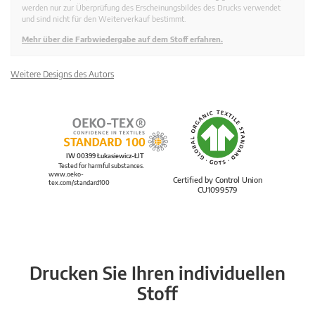
werden nur zur Überprüfung des Erscheinungsbildes des Drucks verwendet
und sind nicht für den Weiterverkauf bestimmt.
Mehr über die Farbwiedergabe auf dem Stoff erfahren.
Weitere Designs des Autors
IW 00399 Łukasiewicz-ŁIT
Tested for harmful substances.
www.oeko-
Certified by Control Union
tex.com/standard100
CU1099579
Drucken Sie Ihren individuellen
Stoff