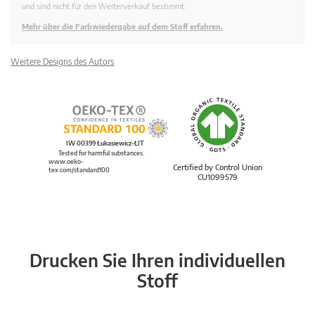
und sind nicht für den Weiterverkauf bestimmt.
Mehr über die Farbwiedergabe auf dem Stoff erfahren.
Weitere Designs des Autors
IW 00399 Łukasiewicz-ŁIT
Tested for harmful substances.
www.oeko-
Certified by Control Union
tex.com/standard100
CU1099579
Drucken Sie Ihren individuellen
Stoff