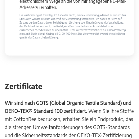
elektronischem Wege an die von mir angegebene E-Mail-
Adresse zu erhalten.
Die Zustimmung ist freiwillig. Ich habe das Recht, meine Zustimmung jederzeit zu widerrufen
(die Daten werden bis zum Widerruf der Zustimmung verarbeitet). Ich habe das Recht auf
Zugang zu den Daten, deren Berichtigung, Löschung oder Einschränkung der Verarbeitung,
das Recht auf Widerspruch, das Recht, eine Beschwerde bei der Aufsichtsbehörde
einzureichen oder die Daten zu übermitteln. Der Datenverantwortliche ist die Firma Prosker Sp.
z o.o., mit Sitz in der ul. Kostrogaj 9D, 09-400 Płock. Der Verantwortliche verarbeitet die Daten
gemäß der Datenschutzerklärung.
Zertifikate
Wir sind nach GOTS (Global Organic Textile Standard) und
OEKO-TEX® Standard 100 zertifiziert.
Wenn Sie Ihre Stoffe
mit CottonBee bedrucken, erhalten Sie ein Endprodukt, das
die strengen Umweltanforderungen des GOTS-Standards
und die Sicherheitsstandards der OEKO-TEX-Zertifizierung