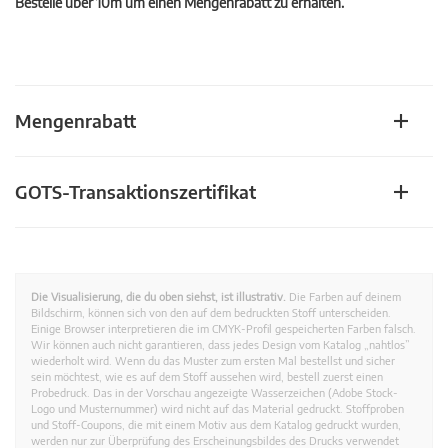
Bestelle über 10m um einen Mengenrabatt zu erhalten.
Mengenrabatt
GOTS-Transaktionszertifikat
Die Visualisierung, die du oben siehst, ist illustrativ.
Die Farben auf deinem
Bildschirm, können sich von den auf dem bedruckten Stoff unterscheiden.
Einige Browser interpretieren die im CMYK-Profil gespeicherten Farben falsch.
Wir können auch nicht garantieren, dass jedes Design vom Katalog „nahtlos”
wiederholt wird. Wenn du das Muster zum ersten Mal bestellst und sicher
sein möchtest, wie es auf dem Stoff aussehen wird, bestell zuerst einen
Probedruck. Das in der Vorschau angezeigte Wasserzeichen (Adobe Stock-
Logo und Musternummer) wird nicht auf das Material gedruckt. Stoffproben
und Stoff-Coupons, die mit einem Motiv aus dem Katalog gedruckt wurden,
werden nur zur Überprüfung des Erscheinungsbildes des Drucks verwendet