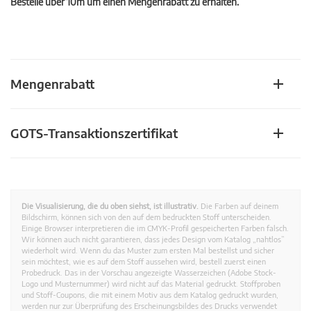
Bestelle über 10m um einen Mengenrabatt zu erhalten.
Mengenrabatt
GOTS-Transaktionszertifikat
Die Visualisierung, die du oben siehst, ist illustrativ.
Die Farben auf deinem
Bildschirm, können sich von den auf dem bedruckten Stoff unterscheiden.
Einige Browser interpretieren die im CMYK-Profil gespeicherten Farben falsch.
Wir können auch nicht garantieren, dass jedes Design vom Katalog „nahtlos”
wiederholt wird. Wenn du das Muster zum ersten Mal bestellst und sicher
sein möchtest, wie es auf dem Stoff aussehen wird, bestell zuerst einen
Probedruck. Das in der Vorschau angezeigte Wasserzeichen (Adobe Stock-
Logo und Musternummer) wird nicht auf das Material gedruckt. Stoffproben
und Stoff-Coupons, die mit einem Motiv aus dem Katalog gedruckt wurden,
werden nur zur Überprüfung des Erscheinungsbildes des Drucks verwendet