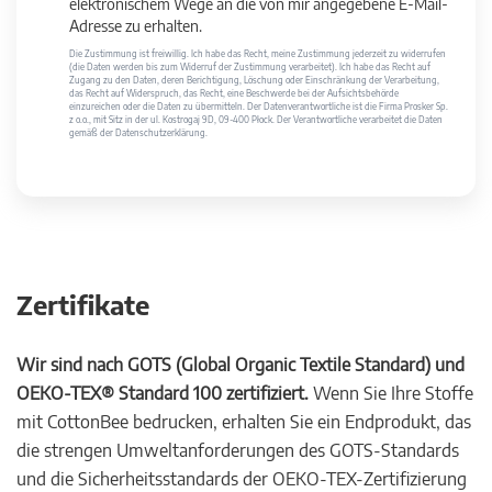
elektronischem Wege an die von mir angegebene E-Mail-
Adresse zu erhalten.
Die Zustimmung ist freiwillig. Ich habe das Recht, meine Zustimmung jederzeit zu widerrufen
(die Daten werden bis zum Widerruf der Zustimmung verarbeitet). Ich habe das Recht auf
Zugang zu den Daten, deren Berichtigung, Löschung oder Einschränkung der Verarbeitung,
das Recht auf Widerspruch, das Recht, eine Beschwerde bei der Aufsichtsbehörde
einzureichen oder die Daten zu übermitteln. Der Datenverantwortliche ist die Firma Prosker Sp.
z o.o., mit Sitz in der ul. Kostrogaj 9D, 09-400 Płock. Der Verantwortliche verarbeitet die Daten
gemäß der Datenschutzerklärung.
Zertifikate
Wir sind nach GOTS (Global Organic Textile Standard) und
OEKO-TEX® Standard 100 zertifiziert.
Wenn Sie Ihre Stoffe
mit CottonBee bedrucken, erhalten Sie ein Endprodukt, das
die strengen Umweltanforderungen des GOTS-Standards
und die Sicherheitsstandards der OEKO-TEX-Zertifizierung