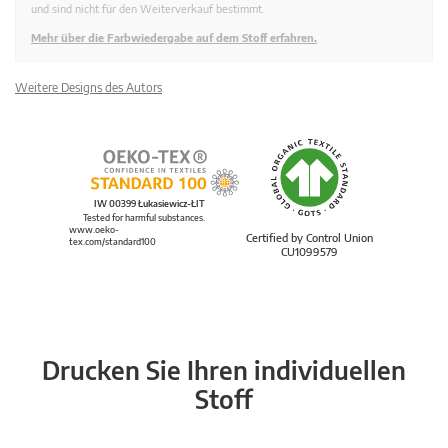
und sind nicht für den Weiterverkauf bestimmt.
Mehr über die Farbwiedergabe auf dem Stoff erfahren.
Weitere Designs des Autors
IW 00399 Łukasiewicz-ŁIT
Tested for harmful substances.
www.oeko-
Certified by Control Union
tex.com/standard100
CU1099579
Drucken Sie Ihren individuellen
Stoff