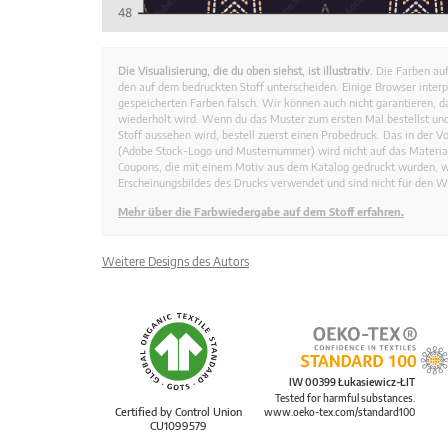
Die Visualisierung, die du oben siehst, ist illustrativ.
Die Farben auf
den auf dem bedruckten Stoff unterscheiden. Einige Browser interp
gespeicherten Farben falsch. Wir können auch nicht garantieren, 
wiederholt wird. Wenn du das Muster zum ersten Mal bestellst und
Stoff aussehen wird, bestell zuerst einen Probedruck. Das in der 
(Adobe Stock-Logo und Musternummer) wird nicht auf das Material
Coupons, die mit einem Motiv aus dem Katalog gedruckt wurden, 
Erscheinungsbildes des Drucks verwendet und sind nicht für den W
Mehr über die Farbwiedergabe auf dem Stoff erfahren.
Weitere Designs des Autors
IW 00399 Łukasiewicz-ŁIT
Tested for harmful substances.
Certified by Control Union
www.oeko-tex.com/standard100
CU1099579