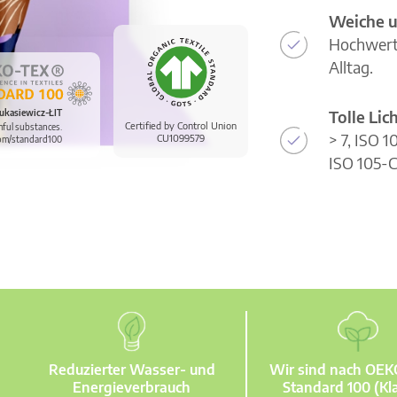
Weiche u
Hochwerti
Alltag.
Tolle Li
ukasiewicz-ŁIT
Certified by Control Union
mful substances.
> 7, ISO 
CU1099579
om/standard100
ISO 105-C
Reduzierter Wasser- und
Wir sind nach OE
Energieverbrauch
Standard 100 (Kla