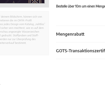
Bestelle über 10m um einen Mengen
 deinem Bildschirm, können sich von
retieren die im CMYK-Profil
dass jedes Design vom Katalog „nahtlos”
 sicher sein möchtest, wie es auf dem
Vorschau angezeigte Wasserzeichen
Mengenrabatt
 gedruckt. Stoffproben und Stoff-
werden nur zur Überprüfung des
eiterverkauf bestimmt.
GOTS-Transaktionszertif