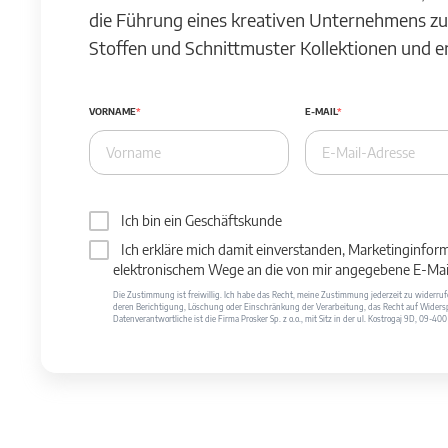
die Führung eines kreativen Unternehmens zu
Stoffen und Schnittmuster Kollektionen und 
VORNAME
E-MAIL
Ich bin ein Geschäftskunde
Ich erkläre mich damit einverstanden, Marketinginfor
elektronischem Wege an die von mir angegebene E-Mail
Die Zustimmung ist freiwillig. Ich habe das Recht, meine Zustimmung jederzeit zu widerr
deren Berichtigung, Löschung oder Einschränkung der Verarbeitung, das Recht auf Widersp
Datenverantwortliche ist die Firma Prosker Sp. z o.o., mit Sitz in der ul. Kostrogaj 9D, 09-