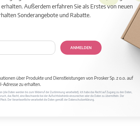
 erhalten. Außerdem erfahren Sie als Erstes von neuen
erhalten Sonderangebote und Rabatte.
ANMELDEN
mationen über Produkte und Dienstleistungen von Prosker Sp. z o.o. auf
-Adresse zu erhalten.
ufen (die Daten werden bis zum Widerruf der Zustimmung verarbeitet). Ich habe das Recht auf Zugang zu den Daten,
ruch, das Recht, eine Beschwerde bei der Aufsichtsbehörde einzureichen oder die Daten zu übermitteln. Der
400 Płock. Der Verantwortliche verarbeitet die Daten gemäß der Datenschutzerklärung.