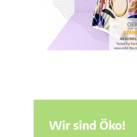
IW 00399 Ł
Tested for har
www.oeko-tex.c
Wir sind Öko!