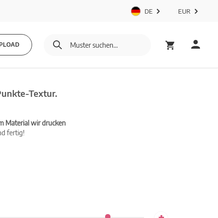
DE
EUR
PLOAD
Punkte-Textur.
m Material wir drucken
d fertig!
+