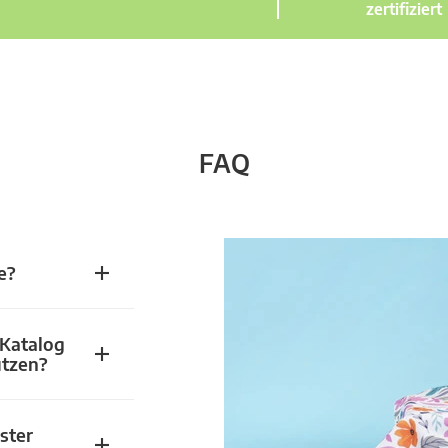
zertifiziert
FAQ
e?
 Katalog
utzen?
ster