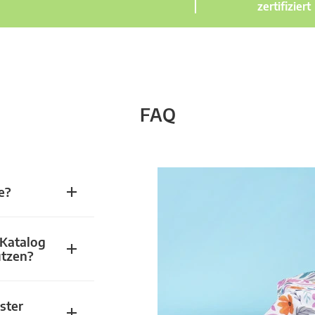
zertifiziert
FAQ
e?
 Katalog
utzen?
ster