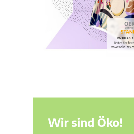
IW 00399 Ł
Tested for har
www.oeko-tex.c
Wir sind Öko!