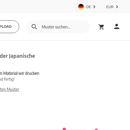
DE
EUR
PLOAD
der Japanische
m Material wir drucken
d fertig!
ten Muster
+