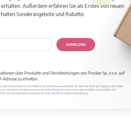
 erhalten. Außerdem erfahren Sie als Erstes von neuen
erhalten Sonderangebote und Rabatte.
ANMELDEN
mationen über Produkte und Dienstleistungen von Prosker Sp. z o.o. auf
-Adresse zu erhalten.
ufen (die Daten werden bis zum Widerruf der Zustimmung verarbeitet). Ich habe das Recht auf Zugang zu den Daten,
ruch, das Recht, eine Beschwerde bei der Aufsichtsbehörde einzureichen oder die Daten zu übermitteln. Der
400 Płock. Der Verantwortliche verarbeitet die Daten gemäß der Datenschutzerklärung.