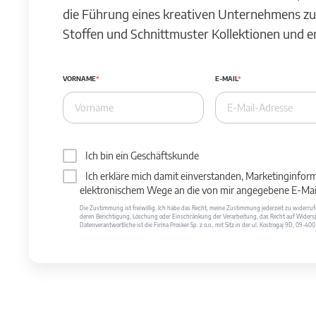
die Führung eines kreativen Unternehmens zu
Stoffen und Schnittmuster Kollektionen und 
VORNAME
E-MAIL
Ich bin ein Geschäftskunde
Ich erkläre mich damit einverstanden, Marketinginfor
elektronischem Wege an die von mir angegebene E-Mail
Die Zustimmung ist freiwillig. Ich habe das Recht, meine Zustimmung jederzeit zu widerr
deren Berichtigung, Löschung oder Einschränkung der Verarbeitung, das Recht auf Widersp
Datenverantwortliche ist die Firma Prosker Sp. z o.o., mit Sitz in der ul. Kostrogaj 9D, 09-