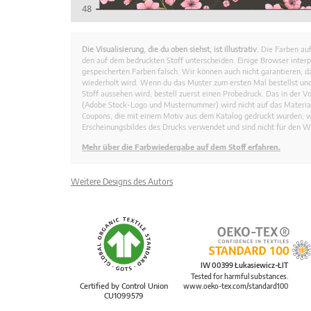
Die Visualisierung, die du oben siehst, ist illustrativ.
Die Farben auf
den auf dem bedruckten Stoff unterscheiden. Einige Browser interp
gespeicherten Farben falsch. Wir können auch nicht garantieren, 
wiederholt wird. Wenn du das Muster zum ersten Mal bestellst und
Stoff aussehen wird, bestell zuerst einen Probedruck. Das in der 
(Adobe Stock-Logo und Musternummer) wird nicht auf das Material
Coupons, die mit einem Motiv aus dem Katalog gedruckt wurden, 
Erscheinungsbildes des Drucks verwendet und sind nicht für den W
Mehr über die Farbwiedergabe auf dem Stoff erfahren.
Weitere Designs des Autors
IW 00399 Łukasiewicz-ŁIT
Tested for harmful substances.
Certified by Control Union
www.oeko-tex.com/standard100
CU1099579