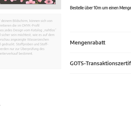
Bestelle über 10m um einen Mengen
 deinem Bildschirm, können sich von
retieren die im CMYK-Profil
dass jedes Design vom Katalog „nahtlos”
 sicher sein möchtest, wie es auf dem
Vorschau angezeigte Wasserzeichen
Mengenrabatt
 gedruckt. Stoffproben und Stoff-
werden nur zur Überprüfung des
eiterverkauf bestimmt.
GOTS-Transaktionszertif