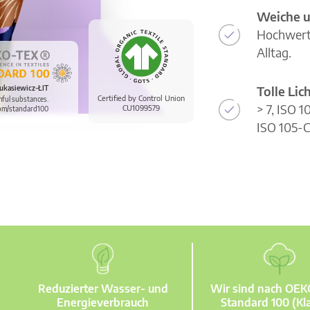
Weiche u
Hochwerti
Alltag.
Tolle Li
ukasiewicz-ŁIT
Certified by Control Union
mful substances.
> 7, ISO 
CU1099579
om/standard100
ISO 105-C
Reduzierter Wasser- und
Wir sind nach OE
Energieverbrauch
Standard 100 (Kla