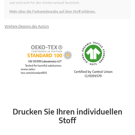
und sind nicht für den Weiterverkauf bestimmt.
Mehr über die Farbwiedergabe auf dem Stoff erfahren.
Weitere Designs des Autors
IW 00399 Łukasiewicz-ŁIT
Tested for harmful substances.
www.oeko-
Certified by Control Union
tex.com/standard100
CU1099579
Drucken Sie Ihren individuellen
Stoff