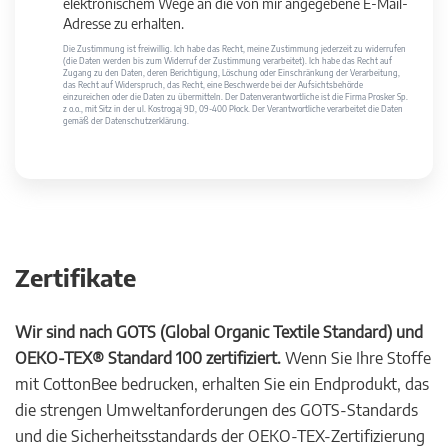
elektronischem Wege an die von mir angegebene E-Mail-
Adresse zu erhalten.
Die Zustimmung ist freiwillig. Ich habe das Recht, meine Zustimmung jederzeit zu widerrufen
(die Daten werden bis zum Widerruf der Zustimmung verarbeitet). Ich habe das Recht auf
Zugang zu den Daten, deren Berichtigung, Löschung oder Einschränkung der Verarbeitung,
das Recht auf Widerspruch, das Recht, eine Beschwerde bei der Aufsichtsbehörde
einzureichen oder die Daten zu übermitteln. Der Datenverantwortliche ist die Firma Prosker Sp.
z o.o., mit Sitz in der ul. Kostrogaj 9D, 09-400 Płock. Der Verantwortliche verarbeitet die Daten
gemäß der Datenschutzerklärung.
Zertifikate
Wir sind nach GOTS (Global Organic Textile Standard) und
OEKO-TEX® Standard 100 zertifiziert.
Wenn Sie Ihre Stoffe
mit CottonBee bedrucken, erhalten Sie ein Endprodukt, das
die strengen Umweltanforderungen des GOTS-Standards
und die Sicherheitsstandards der OEKO-TEX-Zertifizierung