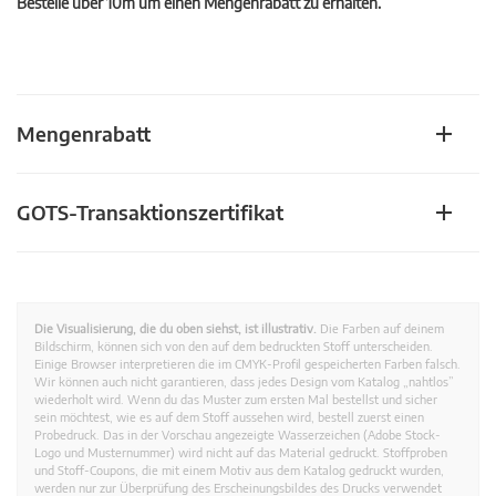
Bestelle über 10m um einen Mengenrabatt zu erhalten.
Mengenrabatt
GOTS-Transaktionszertifikat
Die Visualisierung, die du oben siehst, ist illustrativ.
Die Farben auf deinem
Bildschirm, können sich von den auf dem bedruckten Stoff unterscheiden.
Einige Browser interpretieren die im CMYK-Profil gespeicherten Farben falsch.
Wir können auch nicht garantieren, dass jedes Design vom Katalog „nahtlos”
wiederholt wird. Wenn du das Muster zum ersten Mal bestellst und sicher
sein möchtest, wie es auf dem Stoff aussehen wird, bestell zuerst einen
Probedruck. Das in der Vorschau angezeigte Wasserzeichen (Adobe Stock-
Logo und Musternummer) wird nicht auf das Material gedruckt. Stoffproben
und Stoff-Coupons, die mit einem Motiv aus dem Katalog gedruckt wurden,
werden nur zur Überprüfung des Erscheinungsbildes des Drucks verwendet