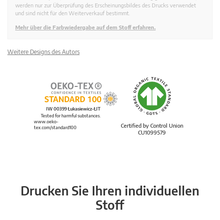
werden nur zur Überprüfung des Erscheinungsbildes des Drucks verwendet
und sind nicht für den Weiterverkauf bestimmt.
Mehr über die Farbwiedergabe auf dem Stoff erfahren.
Weitere Designs des Autors
IW 00399 Łukasiewicz-ŁIT
Tested for harmful substances.
www.oeko-
Certified by Control Union
tex.com/standard100
CU1099579
Drucken Sie Ihren individuellen
Stoff