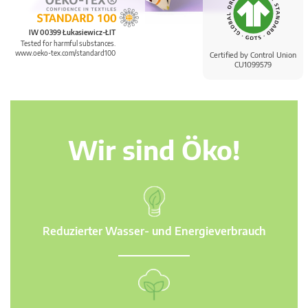
IW 00399 Łukasiewicz-ŁIT
Tested for harmful substances.
www.oeko-tex.com/standard100
Certified by Control Union
CU1099579
Wir sind Öko!
Reduzierter Wasser- und Energieverbrauch