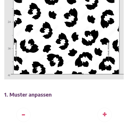
1. Muster anpassen
-
+