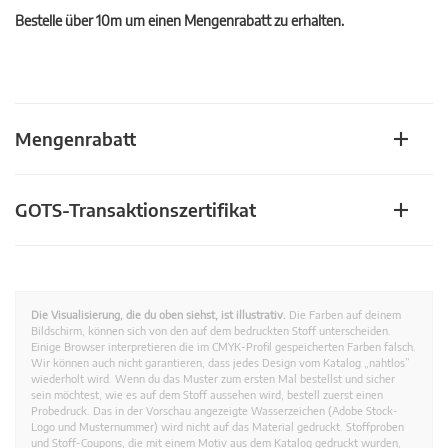
Bestelle über 10m um einen Mengenrabatt zu erhalten.
Mengenrabatt
GOTS-Transaktionszertifikat
Die Visualisierung, die du oben siehst, ist illustrativ.
Die Farben auf deinem
Bildschirm, können sich von den auf dem bedruckten Stoff unterscheiden.
Einige Browser interpretieren die im CMYK-Profil gespeicherten Farben falsch.
Wir können auch nicht garantieren, dass jedes Design vom Katalog „nahtlos”
wiederholt wird. Wenn du das Muster zum ersten Mal bestellst und sicher
sein möchtest, wie es auf dem Stoff aussehen wird, bestell zuerst einen
Probedruck. Das in der Vorschau angezeigte Wasserzeichen (Adobe Stock-
Logo und Musternummer) wird nicht auf das Material gedruckt. Stoffproben
und Stoff-Coupons, die mit einem Motiv aus dem Katalog gedruckt wurden,