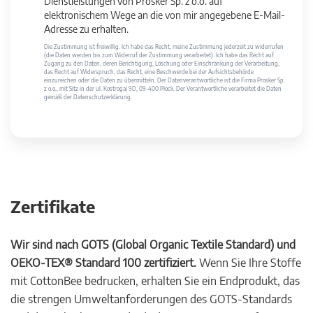
Dienstleistungen von Prosker Sp. z o.o. auf
elektronischem Wege an die von mir angegebene E-Mail-
Adresse zu erhalten.
Die Zustimmung ist freiwillig. Ich habe das Recht, meine Zustimmung jederzeit zu widerrufen
(die Daten werden bis zum Widerruf der Zustimmung verarbeitet). Ich habe das Recht auf
Zugang zu den Daten, deren Berichtigung, Löschung oder Einschränkung der Verarbeitung,
das Recht auf Widerspruch, das Recht, eine Beschwerde bei der Aufsichtsbehörde
einzureichen oder die Daten zu übermitteln. Der Datenverantwortliche ist die Firma Prosker Sp.
z o.o., mit Sitz in der ul. Kostrogaj 9D, 09-400 Płock. Der Verantwortliche verarbeitet die Daten
gemäß der Datenschutzerklärung.
Zertifikate
Wir sind nach GOTS (Global Organic Textile Standard) und
OEKO-TEX® Standard 100 zertifiziert.
Wenn Sie Ihre Stoffe
mit CottonBee bedrucken, erhalten Sie ein Endprodukt, das
die strengen Umweltanforderungen des GOTS-Standards