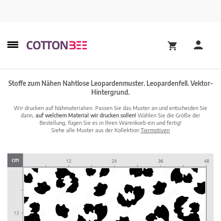
Stoffe zum Nähen Nahtlose Leopardenmuster. Leopardenfell. Vektor-
Hintergrund.
Wir drucken auf Nähmaterialien. Passen Sie das Muster an und entscheiden Sie
dann,
auf welchem Material wir drucken sollen!
Wählen Sie die Größe der
Bestellung, fügen Sie es in Ihren Warenkorb ein und fertig!
Siehe alle Muster aus der Kollektion
Tiermotiven