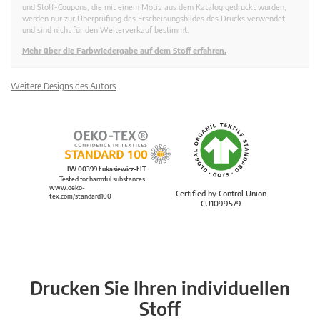
und Stoff-Coupons, die mit einem Motiv aus dem Katalog gedruckt wurden,
werden nur zur Überprüfung des Erscheinungsbildes des Drucks verwendet
und sind nicht für den Weiterverkauf bestimmt.
Mehr über die Farbwiedergabe auf dem Stoff erfahren.
Weitere Designs des Autors
IW 00399 Łukasiewicz-ŁIT
Tested for harmful substances.
www.oeko-
Certified by Control Union
tex.com/standard100
CU1099579
Drucken Sie Ihren individuellen
Stoff