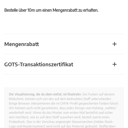
Bestelle über 10m um einen Mengenrabatt zu erhalten.
Mengenrabatt
GOTS-Transaktionszertifikat
Die Visualisierung, die du oben siehst, ist illustrativ.
Die Farben auf deinem
Bildschirm, können sich von den auf dem bedruckten Stoff unterscheiden.
Einige Browser interpretieren die im CMYK-Profil gespeicherten Farben falsch.
Wir können auch nicht garantieren, dass jedes Design vom Katalog „nahtlos”
wiederholt wird. Wenn du das Muster zum ersten Mal bestellst und sicher
sein möchtest, wie es auf dem Stoff aussehen wird, bestell zuerst einen
Probedruck. Das in der Vorschau angezeigte Wasserzeichen (Adobe Stock-
Logo und Musternummer) wird nicht auf das Material gedruckt. Stoffproben