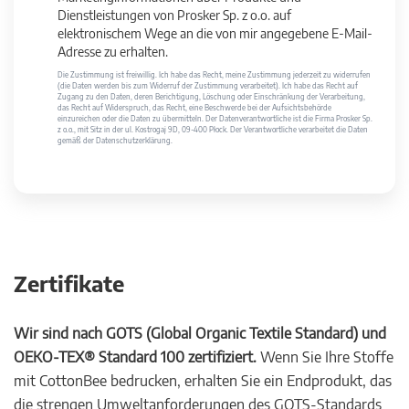
Dienstleistungen von Prosker Sp. z o.o. auf
elektronischem Wege an die von mir angegebene E-Mail-
Adresse zu erhalten.
Die Zustimmung ist freiwillig. Ich habe das Recht, meine Zustimmung jederzeit zu widerrufen
(die Daten werden bis zum Widerruf der Zustimmung verarbeitet). Ich habe das Recht auf
Zugang zu den Daten, deren Berichtigung, Löschung oder Einschränkung der Verarbeitung,
das Recht auf Widerspruch, das Recht, eine Beschwerde bei der Aufsichtsbehörde
einzureichen oder die Daten zu übermitteln. Der Datenverantwortliche ist die Firma Prosker Sp.
z o.o., mit Sitz in der ul. Kostrogaj 9D, 09-400 Płock. Der Verantwortliche verarbeitet die Daten
gemäß der Datenschutzerklärung.
Zertifikate
Wir sind nach GOTS (Global Organic Textile Standard) und
OEKO-TEX® Standard 100 zertifiziert.
Wenn Sie Ihre Stoffe
mit CottonBee bedrucken, erhalten Sie ein Endprodukt, das
die strengen Umweltanforderungen des GOTS-Standards